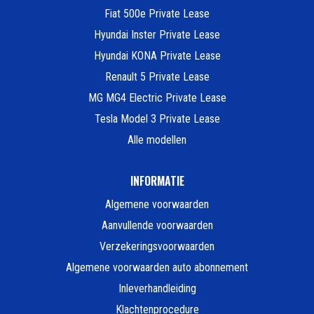
Fiat 500e Private Lease
Hyundai Inster Private Lease
Hyundai KONA Private Lease
Renault 5 Private Lease
MG MG4 Electric Private Lease
Tesla Model 3 Private Lease
Alle modellen
INFORMATIE
Algemene voorwaarden
Aanvullende voorwaarden
Verzekeringsvoorwaarden
Algemene voorwaarden auto abonnement
Inleverhandleiding
Klachtenprocedure