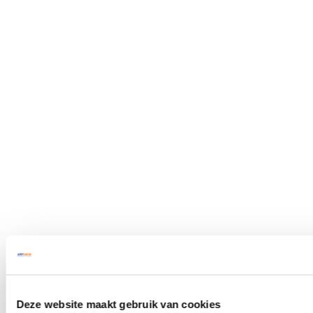
Deze website maakt gebruik van cookies