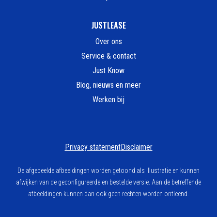
JUSTLEASE
Over ons
Service & contact
Just Know
Blog, nieuws en meer
Werken bij
Privacy statement
Disclaimer
De afgebeelde afbeeldingen worden getoond als illustratie en kunnen
afwijken van de geconfigureerde en bestelde versie. Aan de betreffende
afbeeldingen kunnen dan ook geen rechten worden ontleend.