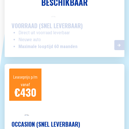
BESCHIKBAAR
VOORRAAD (SNEL LEVERBAAR)
Direct uit voorraad leverbaar
Nieuwe auto
Maximale looptijd 60 maanden
Leaseprijs p/m
vanaf
€
430
OCCASION (SNEL LEVERBAAR)