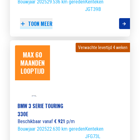
Bouwjaar 2025
29.536 km gereden
Kenteken
JGT39B
TOON MEER
Verwachte levertijd 4 weken
Verwachte levertijd 4 weken
MAX 60
MAANDEN
LOOPTIJD
BMW 3 SERIE TOURING
330E
Beschikbaar vanaf
€ 921
p/m
Bouwjaar 2025
22.630 km gereden
Kenteken
JFG73L