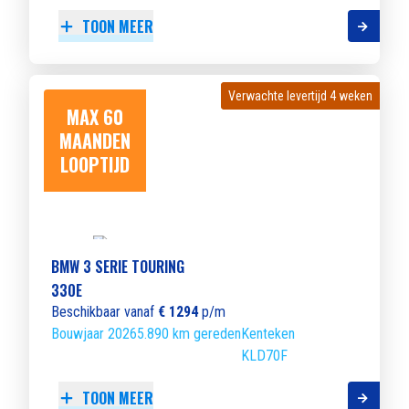
TOON MEER
Verwachte levertijd 4 weken
Verwachte levertijd 4 weken
MAX 60
MAANDEN
LOOPTIJD
BMW 3 SERIE TOURING
330E
Beschikbaar vanaf
€ 1294
p/m
Bouwjaar 2026
5.890 km gereden
Kenteken
KLD70F
TOON MEER