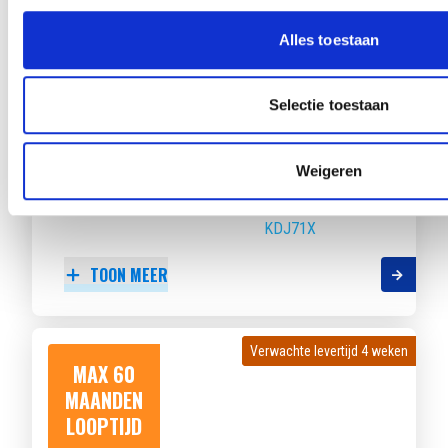
LOOPTIJD
Alles toestaan
Selectie toestaan
BMW 3 SERIE TOURING
330E
Weigeren
Beschikbaar vanaf
€ 1095
p/m
Bouwjaar 2026
7.695 km gereden
Kenteken
KDJ71X
TOON MEER
Verwachte levertijd 4 weken
Verwachte levertijd 4 weken
MAX 60
MAANDEN
LOOPTIJD