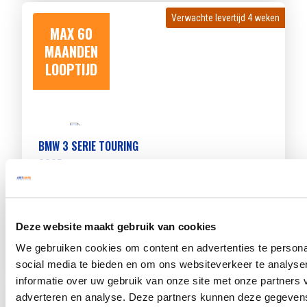
Verwachte levertijd 4 weken
Verwachte levertijd 4 weken
MAX 60
MAANDEN
LOOPTIJD
BMW 3 SERIE TOURING
330E
Beschikbaar vanaf
€ 1023
p/m
Bouwjaar 2026
14.956 km gereden
Kenteken
JVF28J
Deze website maakt gebruik van cookies
TOON MEER
We gebruiken cookies om content en advertenties te persona
social media te bieden en om ons websiteverkeer te analyse
informatie over uw gebruik van onze site met onze partners 
Verwachte levertijd 4 weken
Verwachte levertijd 4 weken
adverteren en analyse. Deze partners kunnen deze gegeve