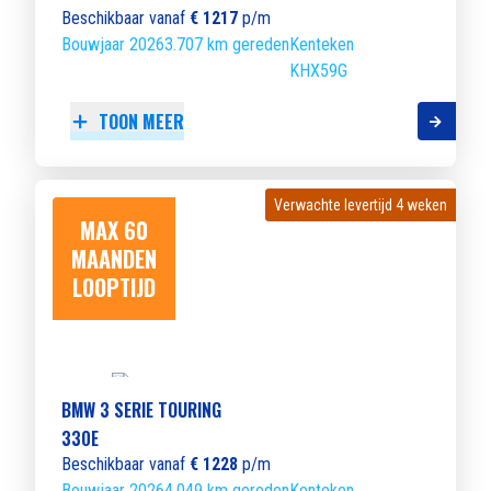
Beschikbaar vanaf
€ 1217
p/m
Bouwjaar 2026
3.707 km gereden
Kenteken
KHX59G
TOON MEER
Verwachte levertijd 4 weken
Verwachte levertijd 4 weken
MAX 60
MAANDEN
LOOPTIJD
BMW 3 SERIE TOURING
330E
Beschikbaar vanaf
€ 1228
p/m
Bouwjaar 2026
4.049 km gereden
Kenteken