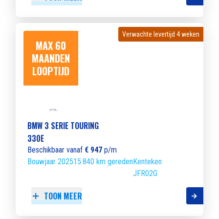
Verwachte levertijd 4 weken
Verwachte levertijd 4 weken
MAX 60
MAANDEN
LOOPTIJD
BMW 3 SERIE TOURING
330E
Beschikbaar vanaf
€ 947
p/m
Bouwjaar 2025
15.840 km gereden
Kenteken
JFR02G
TOON MEER