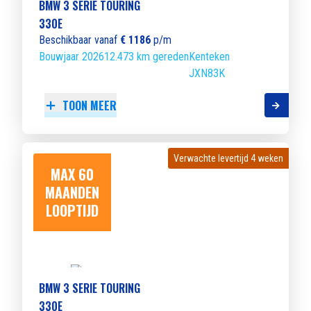
BMW 3 SERIE TOURING
330E
Beschikbaar vanaf
€ 1186
p/m
Bouwjaar 2026
12.473 km gereden
Kenteken
JXN83K
TOON MEER
Verwachte levertijd 4 weken
Verwachte levertijd 4 weken
MAX 60
MAANDEN
LOOPTIJD
BMW 3 SERIE TOURING
330E