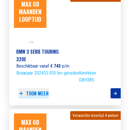
MAX 60
MAANDEN
LOOPTIJD
BMW 3 SERIE TOURING
320E
Beschikbaar vanaf
€ 743
p/m
Bouwjaar 2024
53.935 km gereden
Kenteken
GBH38S
TOON MEER
Verwachte levertijd 4 weken
Verwachte levertijd 4 weken
MAX 60
MAANDEN