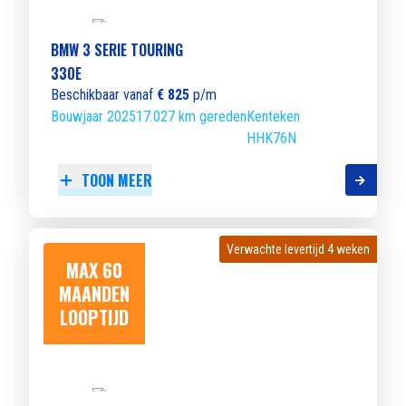
BMW 3 SERIE TOURING
330E
Beschikbaar vanaf
€ 825
p/m
Bouwjaar 2025
17.027 km gereden
Kenteken
HHK76N
TOON MEER
Verwachte levertijd 4 weken
Verwachte levertijd 4 weken
MAX 60
MAANDEN
LOOPTIJD