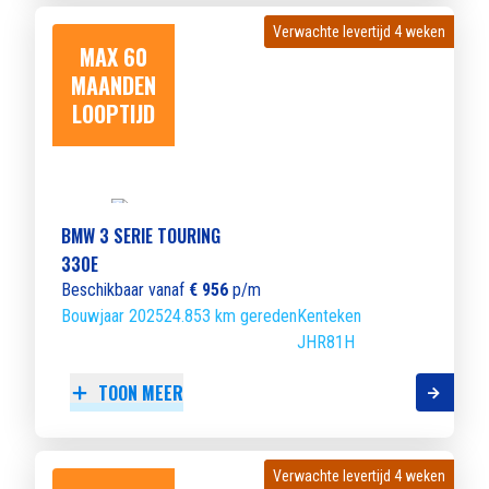
Verwachte levertijd 4 weken
Verwachte levertijd 4 weken
MAX 60
MAANDEN
LOOPTIJD
BMW 3 SERIE TOURING
330E
Beschikbaar vanaf
€ 956
p/m
Bouwjaar 2025
24.853 km gereden
Kenteken
JHR81H
TOON MEER
Verwachte levertijd 4 weken
Verwachte levertijd 4 weken