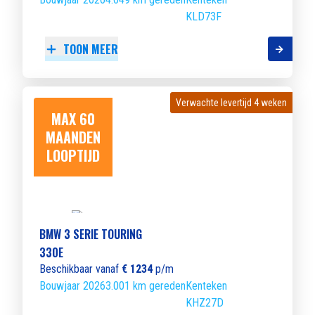
KLD73F
TOON MEER
Verwachte levertijd 4 weken
Verwachte levertijd 4 weken
MAX 60
MAANDEN
LOOPTIJD
BMW 3 SERIE TOURING
330E
Beschikbaar vanaf
€ 1234
p/m
Bouwjaar 2026
3.001 km gereden
Kenteken
KHZ27D