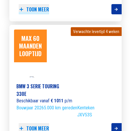
TOON MEER
Verwachte levertijd 4 weken
Verwachte levertijd 4 weken
MAX 60
MAANDEN
LOOPTIJD
BMW 3 SERIE TOURING
330E
Beschikbaar vanaf
€ 1011
p/m
Bouwjaar 2026
5.000 km gereden
Kenteken
JXV53S
TOON MEER