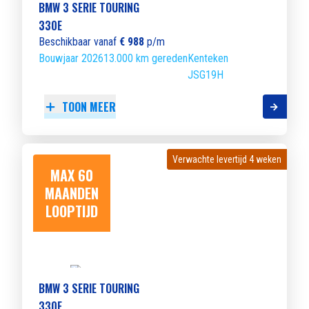
BMW 3 SERIE TOURING
330E
Beschikbaar vanaf
€ 988
p/m
Bouwjaar 2026
13.000 km gereden
Kenteken
JSG19H
TOON MEER
Verwachte levertijd 4 weken
Verwachte levertijd 4 weken
MAX 60
MAANDEN
LOOPTIJD
BMW 3 SERIE TOURING
330E