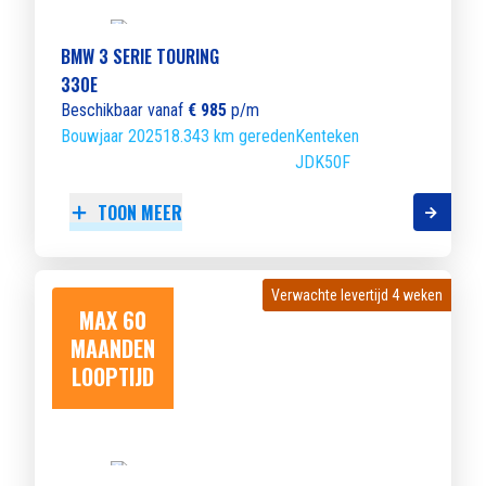
BMW 3 SERIE TOURING
330E
Beschikbaar vanaf
€ 985
p/m
Bouwjaar 2025
18.343 km gereden
Kenteken
JDK50F
TOON MEER
Verwachte levertijd 4 weken
Verwachte levertijd 4 weken
MAX 60
MAANDEN
LOOPTIJD