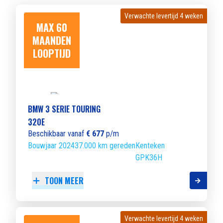
Verwachte levertijd 4 weken
Verwachte levertijd 4 weken
MAX 60
MAANDEN
LOOPTIJD
BMW 3 SERIE TOURING
320E
Beschikbaar vanaf
€ 677
p/m
Bouwjaar 2024
37.000 km gereden
Kenteken
GPK36H
TOON MEER
Verwachte levertijd 4 weken
Verwachte levertijd 4 weken