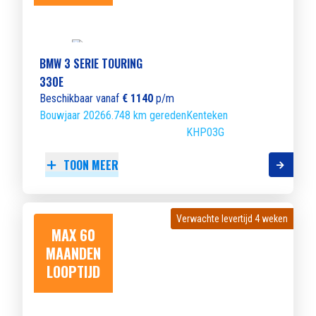
BMW 3 SERIE TOURING
330E
Beschikbaar vanaf
€ 1140
p/m
Bouwjaar 2026
6.748 km gereden
Kenteken
KHP03G
TOON MEER
Verwachte levertijd 4 weken
Verwachte levertijd 4 weken
MAX 60
MAANDEN
LOOPTIJD