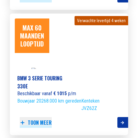
Verwachte levertijd 4 weken
Verwachte levertijd 4 weken
MAX 60
MAANDEN
LOOPTIJD
BMW 3 SERIE TOURING
330E
Beschikbaar vanaf
€ 1015
p/m
Bouwjaar 2026
8.000 km gereden
Kenteken
JVZ62Z
TOON MEER