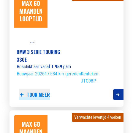
MAX 60
MAANDEN
LOOPTIJD
BMW 3 SERIE TOURING
330E
Beschikbaar vanaf
€ 959
p/m
Bouwjaar 2026
17.534 km gereden
Kenteken
JTG98P
TOON MEER
Verwachte levertijd 4 weken
Verwachte levertijd 4 weken
MAX 60
MAANDEN