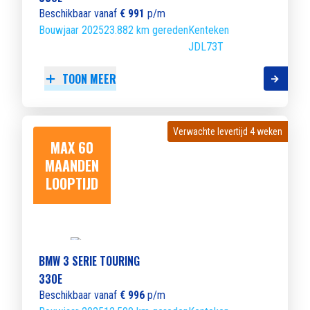
Beschikbaar vanaf
€ 991
p/m
Bouwjaar 2025
23.882 km gereden
Kenteken
JDL73T
TOON MEER
Verwachte levertijd 4 weken
Verwachte levertijd 4 weken
MAX 60
MAANDEN
LOOPTIJD
BMW 3 SERIE TOURING
330E
Beschikbaar vanaf
€ 996
p/m