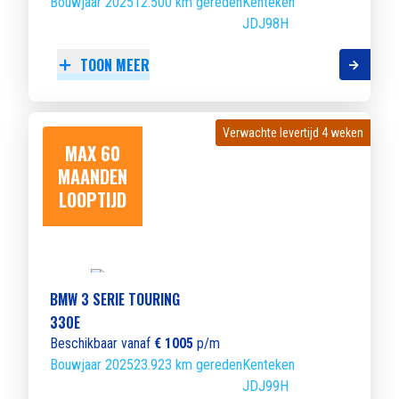
Bouwjaar 2025
12.500 km gereden
Kenteken
JDJ98H
TOON MEER
Verwachte levertijd 4 weken
Verwachte levertijd 4 weken
MAX 60
MAANDEN
LOOPTIJD
BMW 3 SERIE TOURING
330E
Beschikbaar vanaf
€ 1005
p/m
Bouwjaar 2025
23.923 km gereden
Kenteken
JDJ99H