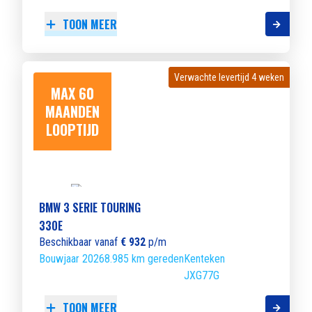
TOON MEER
Verwachte levertijd 4 weken
Verwachte levertijd 4 weken
MAX 60
MAANDEN
LOOPTIJD
BMW 3 SERIE TOURING
330E
Beschikbaar vanaf
€ 932
p/m
Bouwjaar 2026
8.985 km gereden
Kenteken
JXG77G
TOON MEER