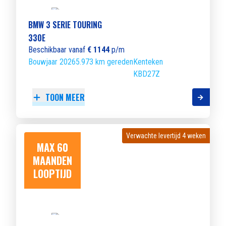
BMW 3 SERIE TOURING
330E
Beschikbaar vanaf
€ 1144
p/m
Bouwjaar 2026
5.973 km gereden
Kenteken
KBD27Z
TOON MEER
Verwachte levertijd 4 weken
Verwachte levertijd 4 weken
MAX 60
MAANDEN
LOOPTIJD