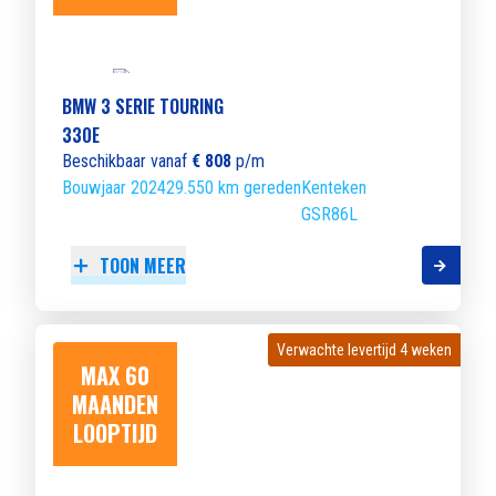
BMW 3 SERIE TOURING
330E
Beschikbaar vanaf
€ 808
p/m
Bouwjaar 2024
29.550 km gereden
Kenteken
GSR86L
TOON MEER
Verwachte levertijd 4 weken
Verwachte levertijd 4 weken
MAX 60
MAANDEN
LOOPTIJD