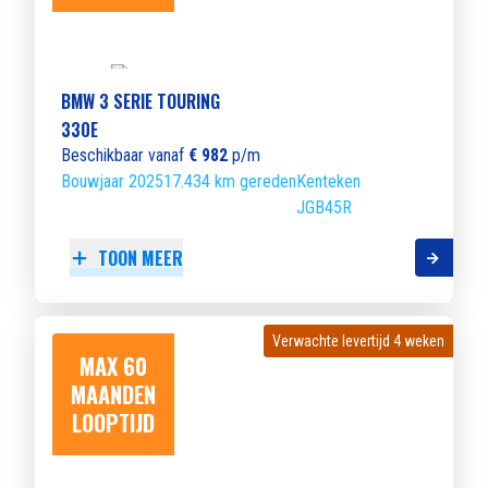
BMW 3 SERIE TOURING
330E
Beschikbaar vanaf
€ 982
p/m
Bouwjaar 2025
17.434 km gereden
Kenteken
JGB45R
TOON MEER
Verwachte levertijd 4 weken
Verwachte levertijd 4 weken
MAX 60
MAANDEN
LOOPTIJD