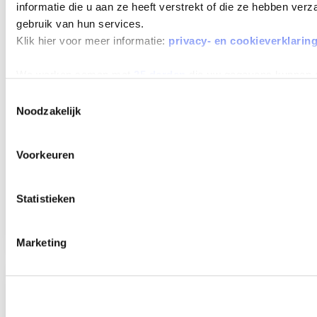
MAX 60
informatie die u aan ze heeft verstrekt of die ze hebben ver
MAANDEN
gebruik van hun services.
LOOPTIJD
Klik hier voor meer informatie:
privacy- en cookieverklarin
We werken samen met
25 derden
die uw gegevens kunnen 
Toestemmingsselectie
Noodzakelijk
BMW 3 SERIE TOURING
330E
Voorkeuren
Beschikbaar vanaf
€ 1045
p/m
Bouwjaar 2026
2.500 km gereden
Kenteken
KKZ66X
Statistieken
TOON MEER
Marketing
Verwachte levertijd 4 weken
Verwachte levertijd 4 weken
MAX 60
MAANDEN