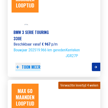
LOOPTIJD
BMW 3 SERIE TOURING
330E
Beschikbaar vanaf
€ 967
p/m
Bouwjaar 2025
19.966 km gereden
Kenteken
JGR27P
TOON MEER
Verwachte levertijd 4 weken
Verwachte levertijd 4 weken
MAX 60
MAANDEN
LOOPTIJD