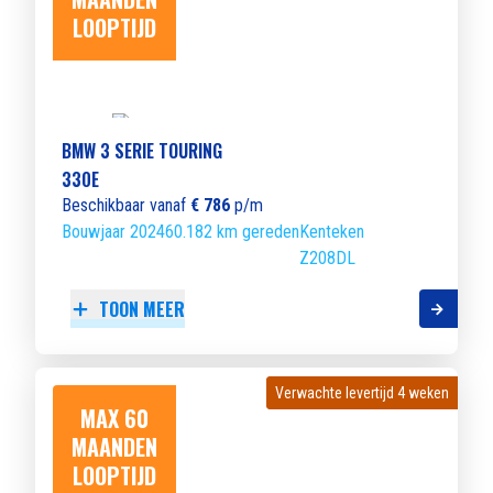
LOOPTIJD
BMW 3 SERIE TOURING
330E
Beschikbaar vanaf
€ 786
p/m
Bouwjaar 2024
60.182 km gereden
Kenteken
Z208DL
TOON MEER
Verwachte levertijd 4 weken
Verwachte levertijd 4 weken
MAX 60
MAANDEN
LOOPTIJD