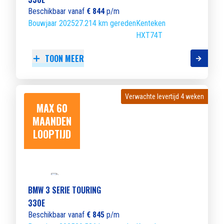
Beschikbaar vanaf
€ 844
p/m
Bouwjaar 2025
27.214 km gereden
Kenteken
HXT74T
TOON MEER
Verwachte levertijd 4 weken
Verwachte levertijd 4 weken
MAX 60
MAANDEN
LOOPTIJD
BMW 3 SERIE TOURING
330E
Beschikbaar vanaf
€ 845
p/m