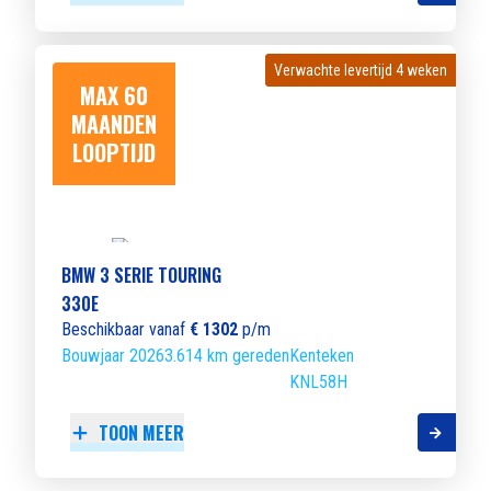
Verwachte levertijd 4 weken
Verwachte levertijd 4 weken
MAX 60
MAANDEN
LOOPTIJD
BMW 3 SERIE TOURING
330E
Beschikbaar vanaf
€ 1302
p/m
Bouwjaar 2026
3.614 km gereden
Kenteken
KNL58H
TOON MEER