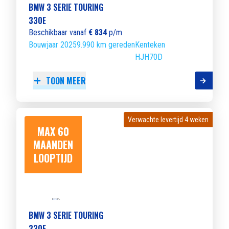
BMW 3 SERIE TOURING
330E
Beschikbaar vanaf
€ 834
p/m
Bouwjaar 2025
9.990 km gereden
Kenteken
HJH70D
TOON MEER
Verwachte levertijd 4 weken
Verwachte levertijd 4 weken
MAX 60
MAANDEN
LOOPTIJD
BMW 3 SERIE TOURING
330E