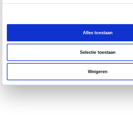
Alles toestaan
Selectie toestaan
Weigeren