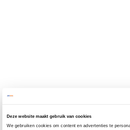
Deze website maakt gebruik van cookies
We gebruiken cookies om content en advertenties te persona