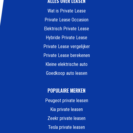
ALLES OVER LEASEN
Wat is Private Lease
Private Lease Occasion
Elektrisch Private Lease
Hybride Private Lease
Private Lease vergelijker
Private Lease berekenen
Kleine elektrische auto
Goedkoop auto leasen
POPULAIRE MERKEN
Peugeot private leasen
Kia private leasen
Zeekr private leasen
Tesla private leasen