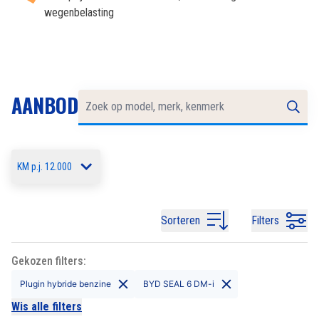
wegenbelasting
AANBOD
KM p.j. 12.000
Geen resultaten gevonden
Sorteren
Filters
Gekozen filters:
Plugin hybride benzine
BYD SEAL 6 DM-i
Wis alle filters