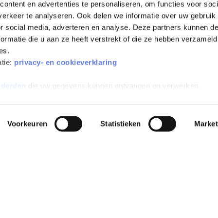
ontent en advertenties te personaliseren, om functies voor soci
erkeer te analyseren. Ook delen we informatie over uw gebruik
or social media, adverteren en analyse. Deze partners kunnen 
ormatie die u aan ze heeft verstrekt of die ze hebben verzameld
es.
All-risk verzekerd
Inclusief wegenbelasting
atie:
privacy- en cookieverklaring
 derden
die uw gegevens kunnen ontvangen en verwerken.
Voorkeuren
Statistieken
Market
EN
POPULAIRE MERKEN
POPULAIRE MODELLEN
INFO
e
Peugeot private
Peugeot e-208 Private Lease
Alge
leasen
sion
Dacia Spring Private Lease
Aanvu
Kia private leasen
Zeekr X Private Lease
Verz
Zeekr private leasen
Škoda Elroq Private Lease
Alge
se
Tesla private leasen
abon