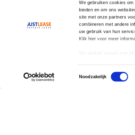
We gebruiken cookies om c
bieden en om ons websitev
site met onze partners vo
combineren met andere inf
uw gebruik van hun servic
Klik hier voor meer inform
We werken samen met
25
Toestemmingsselectie
Noodzakelijk
AANBOD
ALLES OVER LEAS
Private Lease
Wat is Private Leas
Occasions
Private Lease Occa
Zelf samenstellen
Elektrisch Private
Lease
Elektrisch en
Hybride
Hybride Private Lea