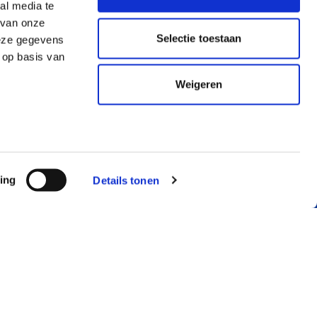
al media te
 van onze
Selectie toestaan
deze gegevens
 op basis van
Weigeren
ing
Details tonen
RMATIE
JUSTLEASE
mene voorwaarden
Over ons
llende voorwaarden
Service & contact
ekeringsvoorwaarden
Just Know
mene voorwaarden auto
Blog, nieuws en
nement
meer