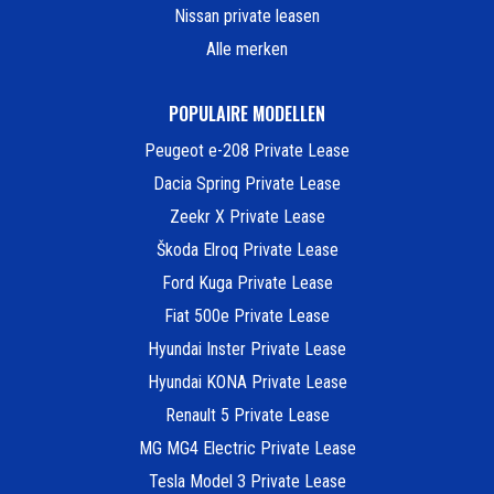
Nissan private leasen
Alle merken
POPULAIRE MODELLEN
Peugeot e-208 Private Lease
Dacia Spring Private Lease
Zeekr X Private Lease
Škoda Elroq Private Lease
Ford Kuga Private Lease
Fiat 500e Private Lease
Hyundai Inster Private Lease
Hyundai KONA Private Lease
Renault 5 Private Lease
MG MG4 Electric Private Lease
Tesla Model 3 Private Lease