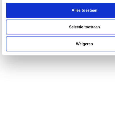
Alles toestaan
Selectie toestaan
Weigeren