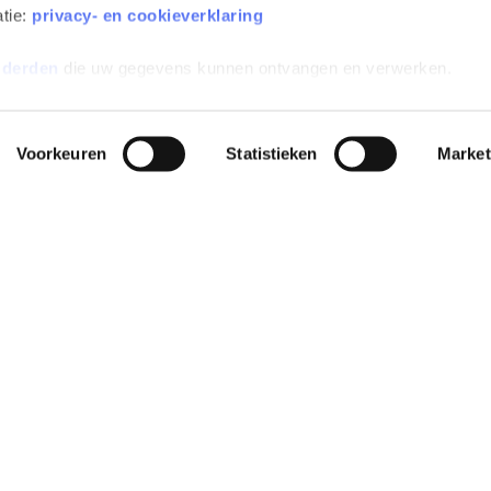
atie:
privacy- en cookieverklaring
 derden
die uw gegevens kunnen ontvangen en verwerken.
Voorkeuren
Statistieken
Market
All-risk verzekerd
Inclusief wegenbelasting