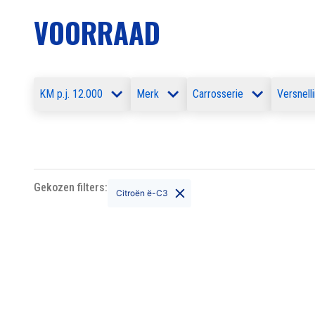
VOORRAAD
KM p.j. 12.000
Merk
Carrosserie
Versnell
Geen resultaten gevonden
Gekozen filters:
Citroën ë-C3