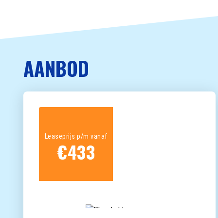
AANBOD
Leaseprijs p/m vanaf
€
433