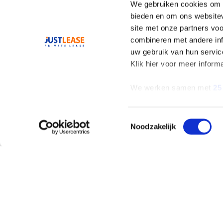
We gebruiken cookies om c
bieden en om ons websitev
site met onze partners vo
combineren met andere inf
uw gebruik van hun servic
Klik hier voor meer inform
We werken samen met
25
Toestemmingsselectie
Noodzakelijk
AANBOD
ALLES OVER LEAS
Private Lease
Wat is Private Leas
Occasions
Private Lease Occa
Zelf samenstellen
Elektrisch Private
Lease
Elektrisch en
Hybride
Hybride Private Lea