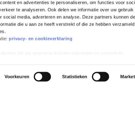
ontent en advertenties te personaliseren, om functies voor soci
erkeer te analyseren. Ook delen we informatie over uw gebruik
or social media, adverteren en analyse. Deze partners kunnen 
ormatie die u aan ze heeft verstrekt of die ze hebben verzameld
es.
All-risk verzekerd
Inclusief wegenbelasting
atie:
privacy- en cookieverklaring
 derden
die uw gegevens kunnen ontvangen en verwerken.
Voorkeuren
Statistieken
Market
EN
POPULAIRE MERKEN
POPULAIRE MODELLEN
INFO
e
Peugeot private
Peugeot e-208 Private Lease
Alge
leasen
sion
Dacia Spring Private Lease
Aanvu
Kia private leasen
Zeekr X Private Lease
Verz
Zeekr private leasen
Škoda Elroq Private Lease
Alge
se
Tesla private leasen
abon