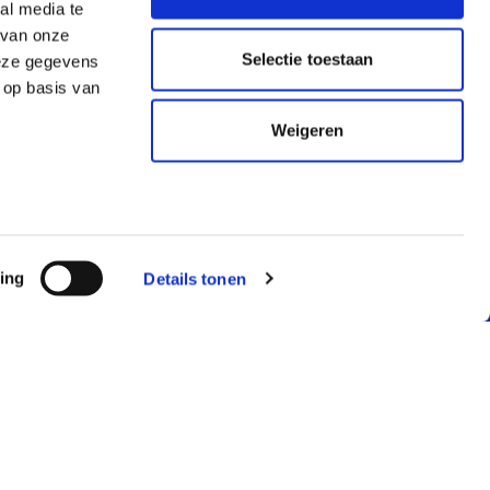
al media te
 van onze
Selectie toestaan
deze gegevens
 op basis van
Weigeren
ing
Details tonen
RMATIE
JUSTLEASE
mene voorwaarden
Over ons
llende voorwaarden
Service & contact
ekeringsvoorwaarden
Just Know
mene voorwaarden auto
Blog, nieuws en
nement
meer