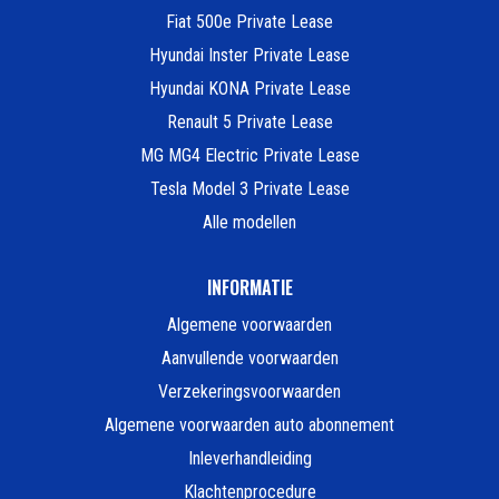
Fiat 500e Private Lease
Hyundai Inster Private Lease
Hyundai KONA Private Lease
Renault 5 Private Lease
MG MG4 Electric Private Lease
Tesla Model 3 Private Lease
Alle modellen
INFORMATIE
Algemene voorwaarden
Aanvullende voorwaarden
Verzekeringsvoorwaarden
Algemene voorwaarden auto abonnement
Inleverhandleiding
Klachtenprocedure