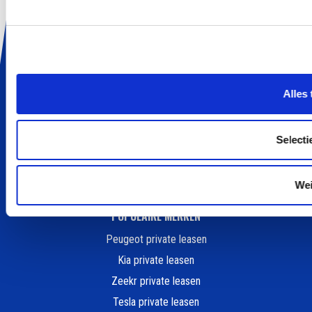
ALLES OVER LEASEN
Wat is Private Lease
Private Lease Occasion
Elektrisch Private Lease
Hybride Private Lease
Alles
Private Lease vergelijker
Private Lease berekenen
Selecti
Kleine elektrische auto
Goedkoop auto leasen
We
POPULAIRE MERKEN
Peugeot private leasen
Kia private leasen
Zeekr private leasen
Tesla private leasen