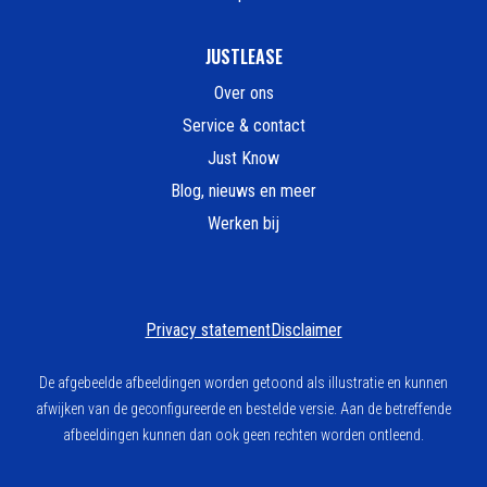
JUSTLEASE
Over ons
Service & contact
Just Know
Blog, nieuws en meer
Werken bij
Privacy statement
Disclaimer
De afgebeelde afbeeldingen worden getoond als illustratie en kunnen
afwijken van de geconfigureerde en bestelde versie. Aan de betreffende
afbeeldingen kunnen dan ook geen rechten worden ontleend.