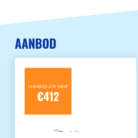
AANBOD
Leaseprijs p/m vanaf
€
412