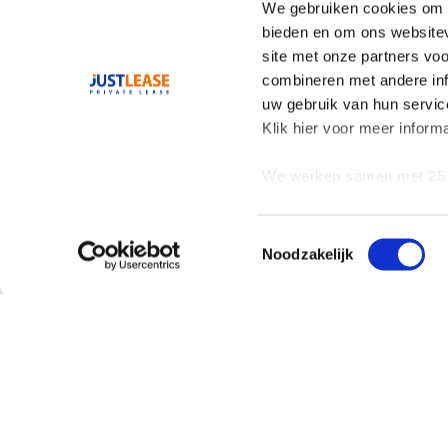
We gebruiken cookies om c
bieden en om ons websitev
site met onze partners vo
combineren met andere inf
uw gebruik van hun servic
Klik hier voor meer inform
We werken samen met
25
Toestemmingsselectie
Noodzakelijk
AANBOD
ALLES OVER LEAS
Private Lease
Wat is Private Leas
Occasions
Private Lease Occa
Zelf samenstellen
Elektrisch Private
Lease
Elektrisch en
Hybride
Hybride Private Lea