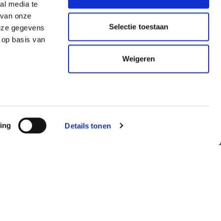
al media te
 van onze
Selectie toestaan
deze gegevens
 op basis van
Weigeren
ing
Details tonen
RMATIE
JUSTLEASE
mene voorwaarden
Over ons
llende voorwaarden
Service & contact
ekeringsvoorwaarden
Just Know
mene voorwaarden auto
Blog, nieuws en
nement
meer