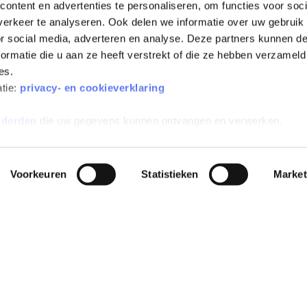
ontent en advertenties te personaliseren, om functies voor soci
erkeer te analyseren. Ook delen we informatie over uw gebruik
or social media, adverteren en analyse. Deze partners kunnen 
ormatie die u aan ze heeft verstrekt of die ze hebben verzameld
es.
All-risk verzekerd
Inclusief wegenbelasting
atie:
privacy- en cookieverklaring
 derden
die uw gegevens kunnen ontvangen en verwerken.
Voorkeuren
Statistieken
Market
EN
POPULAIRE MERKEN
POPULAIRE MODELLEN
INFO
e
Peugeot private
Peugeot e-208 Private Lease
Alge
leasen
sion
Dacia Spring Private Lease
Aanvu
Kia private leasen
Zeekr X Private Lease
Verz
Zeekr private leasen
Škoda Elroq Private Lease
Alge
se
Tesla private leasen
abon