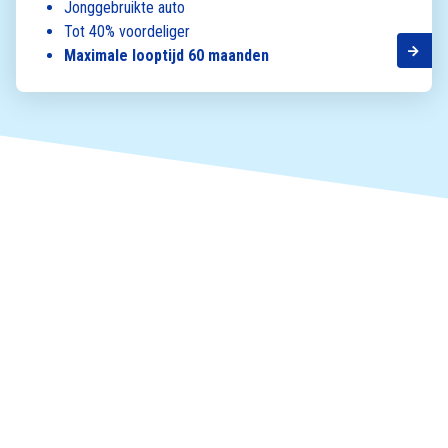
Jonggebruikte auto
Tot 40% voordeliger
Maximale looptijd 60 maanden