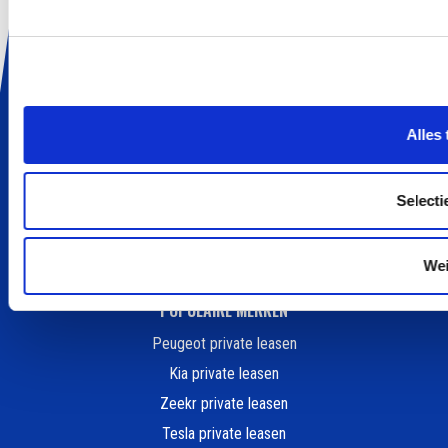
ALLES OVER LEASEN
Wat is Private Lease
Private Lease Occasion
Elektrisch Private Lease
Hybride Private Lease
Alles
Private Lease vergelijker
Private Lease berekenen
Selecti
Kleine elektrische auto
Goedkoop auto leasen
We
POPULAIRE MERKEN
Peugeot private leasen
Kia private leasen
Zeekr private leasen
Tesla private leasen