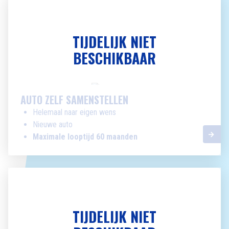
TIJDELIJK NIET
BESCHIKBAAR
AUTO ZELF SAMENSTELLEN
Helemaal naar eigen wens
Nieuwe auto
Maximale looptijd 60 maanden
TIJDELIJK NIET