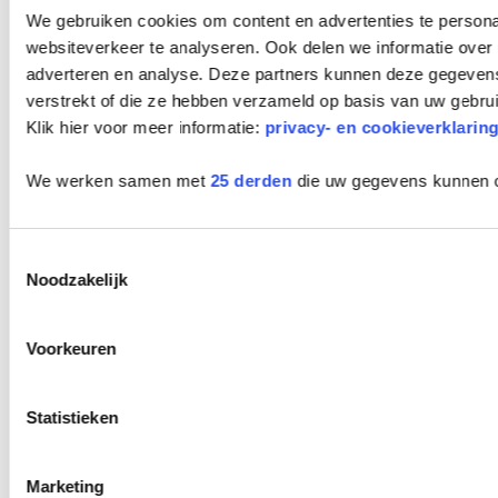
We gebruiken cookies om content en advertenties te persona
websiteverkeer te analyseren. Ook delen we informatie over 
adverteren en analyse. Deze partners kunnen deze gegevens
All-risk verzekerd
Inclusief wegenbelasting
verstrekt of die ze hebben verzameld op basis van uw gebru
Klik hier voor meer informatie:
privacy- en cookieverklarin
We werken samen met
25 derden
die uw gegevens kunnen 
AANBOD
Toestemmingsselectie
Private Lease
Noodzakelijk
Occasions
Zelf samenstellen
Voorkeuren
Elektrisch en Hybride
Aanbiedingen
Statistieken
Zakelijk Lease
Marketing