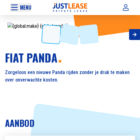
MENU
FIAT PANDA
Zorgeloos een nieuwe Panda rijden zonder je druk te maken
over onverwachte kosten.
AANBOD