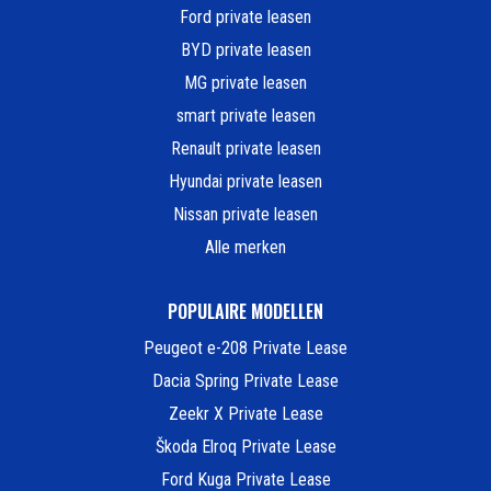
Ford private leasen
BYD private leasen
MG private leasen
smart private leasen
Renault private leasen
Hyundai private leasen
Nissan private leasen
Alle merken
POPULAIRE MODELLEN
Peugeot e-208 Private Lease
Dacia Spring Private Lease
Zeekr X Private Lease
Škoda Elroq Private Lease
Ford Kuga Private Lease