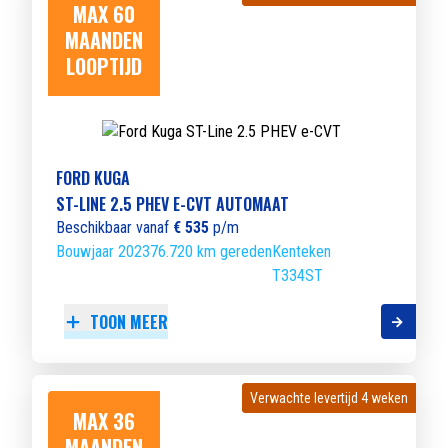
MAX 60
MAANDEN
LOOPTIJD
FORD KUGA
ST-LINE 2.5 PHEV E-CVT AUTOMAAT
Beschikbaar vanaf
€ 535
p/m
Bouwjaar 2023
76.720 km gereden
Kenteken
T334ST
TOON MEER
Verwachte levertijd 4 weken
Verwachte levertijd 4 weken
MAX 36
MAANDEN