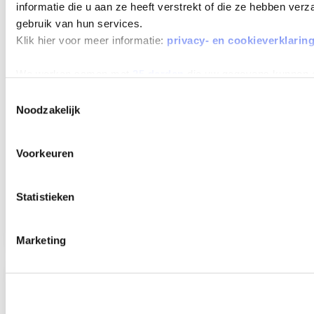
MAX 60
informatie die u aan ze heeft verstrekt of die ze hebben ver
MAANDEN
gebruik van hun services.
LOOPTIJD
Klik hier voor meer informatie:
privacy- en cookieverklarin
We werken samen met
25 derden
die uw gegevens kunnen 
Toestemmingsselectie
Noodzakelijk
FORD KUGA
ST-LINE X 2.5 PHEV E-CVT AUTOMAAT
Voorkeuren
Beschikbaar vanaf
€ 712
p/m
Bouwjaar 2025
14.596 km gereden
Kenteken
JGG97K
Statistieken
TOON MEER
Marketing
Verwachte levertijd 4 weken
Verwachte levertijd 4 weken
MAX 60
MAANDEN