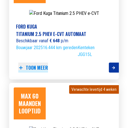
FORD KUGA
TITANIUM 2.5 PHEV E-CVT AUTOMAAT
Beschikbaar vanaf
€ 648
p/m
Bouwjaar 2025
16.444 km gereden
Kenteken
JGG15L
TOON MEER
Verwachte levertijd 4 weken
Verwachte levertijd 4 weken
MAX 60
MAANDEN
LOOPTIJD