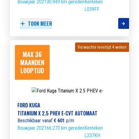
Bouwjaar 2021
30.949 km gereden
Kenteken
L039FF
TOON MEER
Verwachte levertijd 4 weken
Verwachte levertijd 4 weken
MAX 36
MAANDEN
LOOPTIJD
FORD KUGA
TITANIUM X 2.5 PHEV E-CVT AUTOMAAT
Beschikbaar vanaf
€ 601
p/m
Bouwjaar 2021
66.273 km gereden
Kenteken
L237KH