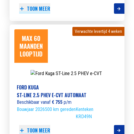
TOON MEER
Verwachte levertijd 4 weken
Verwachte levertijd 4 weken
MAX 60
MAANDEN
LOOPTIJD
FORD KUGA
ST-LINE 2.5 PHEV E-CVT AUTOMAAT
Beschikbaar vanaf
€ 755
p/m
Bouwjaar 2026
500 km gereden
Kenteken
KRD49N
TOON MEER