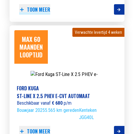
TOON MEER
Verwachte levertijd 4 weken
Verwachte levertijd 4 weken
MAX 60
MAANDEN
LOOPTIJD
FORD KUGA
ST-LINE X 2.5 PHEV E-CVT AUTOMAAT
Beschikbaar vanaf
€ 680
p/m
Bouwjaar 2025
5.565 km gereden
Kenteken
JGG40L
TOON MEER