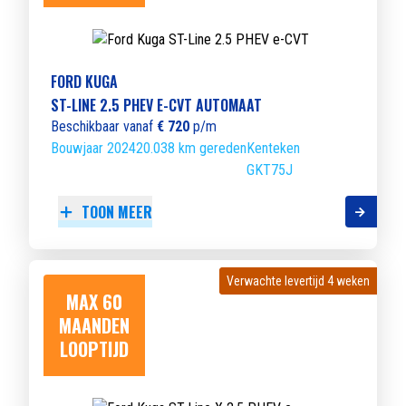
FORD KUGA
ST-LINE 2.5 PHEV E-CVT AUTOMAAT
Beschikbaar vanaf
€ 720
p/m
Bouwjaar 2024
20.038 km gereden
Kenteken
GKT75J
TOON MEER
Verwachte levertijd 4 weken
Verwachte levertijd 4 weken
MAX 60
MAANDEN
LOOPTIJD