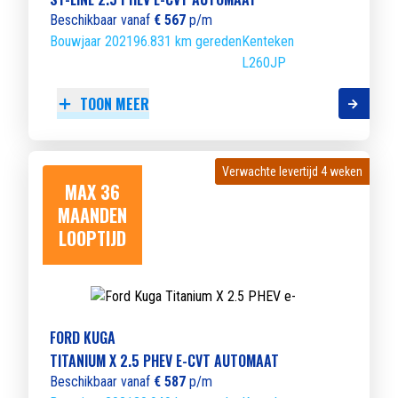
Beschikbaar vanaf
€ 567
p/m
Bouwjaar 2021
96.831 km gereden
Kenteken
L260JP
TOON MEER
Verwachte levertijd 4 weken
Verwachte levertijd 4 weken
MAX 36
MAANDEN
LOOPTIJD
FORD KUGA
TITANIUM X 2.5 PHEV E-CVT AUTOMAAT
Beschikbaar vanaf
€ 587
p/m