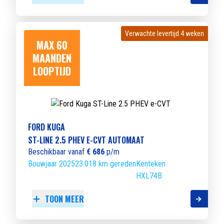
Verwachte levertijd 4 weken
Verwachte levertijd 4 weken
MAX 60
MAANDEN
LOOPTIJD
FORD KUGA
ST-LINE 2.5 PHEV E-CVT AUTOMAAT
Beschikbaar vanaf
€ 686
p/m
Bouwjaar 2025
23.018 km gereden
Kenteken
HXL74B
TOON MEER