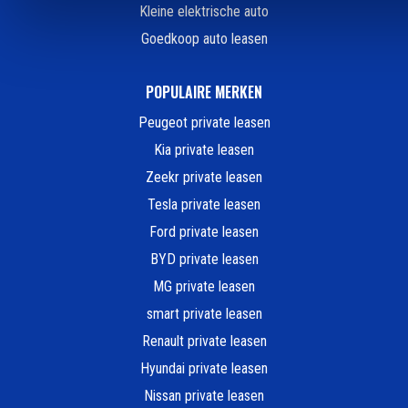
Kleine elektrische auto
Goedkoop auto leasen
POPULAIRE MERKEN
Peugeot private leasen
Kia private leasen
Zeekr private leasen
Tesla private leasen
Ford private leasen
BYD private leasen
MG private leasen
smart private leasen
Renault private leasen
Hyundai private leasen
Nissan private leasen