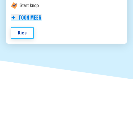
Start knop
TOON MEER
Kies