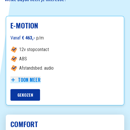
E-MOTION
Vanaf
€ 463,-
p/m
12v stopcontact
ABS
Afstandsbed. audio
TOON MEER
GEKOZEN
COMFORT