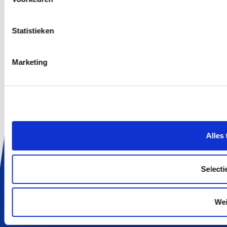
AANBOD
Private Lease
Statistieken
Occasions
Zelf samenstellen
Marketing
Elektrisch en Hybride
Aanbiedingen
Zakelijk Lease
ALLES OVER LEASEN
Alles
Wat is Private Lease
Private Lease Occasion
Selecti
Elektrisch Private Lease
Hybride Private Lease
We
Private Lease vergelijker
Private Lease berekenen