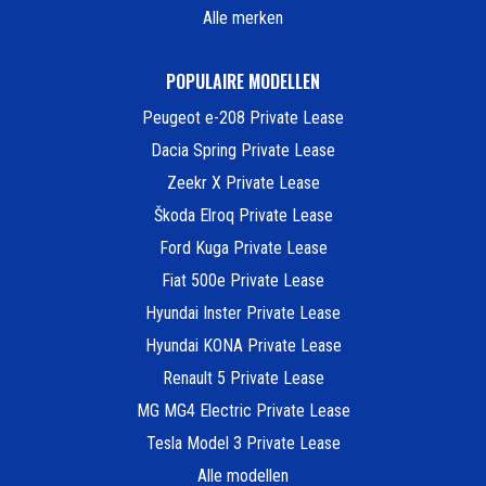
Alle merken
POPULAIRE MODELLEN
Peugeot e-208 Private Lease
Dacia Spring Private Lease
Zeekr X Private Lease
Škoda Elroq Private Lease
Ford Kuga Private Lease
Fiat 500e Private Lease
Hyundai Inster Private Lease
Hyundai KONA Private Lease
Renault 5 Private Lease
MG MG4 Electric Private Lease
Tesla Model 3 Private Lease
Alle modellen