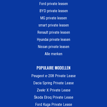
Ford private leasen
BYD private leasen
MG private leasen
smart private leasen
Renault private leasen
Hyundai private leasen
Nissan private leasen
Alle merken
POPULAIRE MODELLEN
Peugeot e-208 Private Lease
Dacia Spring Private Lease
Zeekr X Private Lease
Škoda Elroq Private Lease
Ford Kuga Private Lease