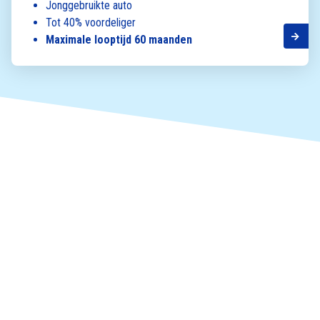
Jonggebruikte auto
Tot 40% voordeliger
Maximale looptijd 60 maanden