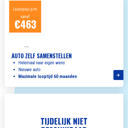
Leaseprijs p/m
vanaf
€
463
AUTO ZELF SAMENSTELLEN
Helemaal naar eigen wens
Nieuwe auto
Maximale looptijd 60 maanden
TIJDELIJK NIET