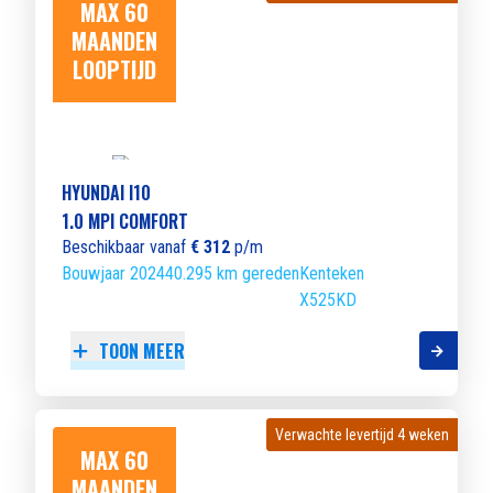
MAX 60
MAANDEN
LOOPTIJD
HYUNDAI I10
1.0 MPI COMFORT
Beschikbaar vanaf
€ 312
p/m
Bouwjaar 2024
40.295 km gereden
Kenteken
X525KD
TOON MEER
Verwachte levertijd 4 weken
Verwachte levertijd 4 weken
MAX 60
MAANDEN