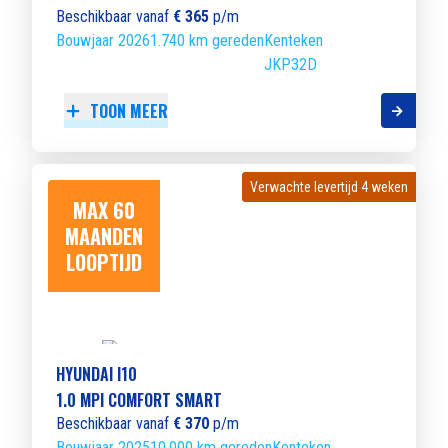
Beschikbaar vanaf
€ 365
p/m
Bouwjaar 2026
1.740 km gereden
Kenteken
JKP32D
TOON MEER
Verwachte levertijd 4 weken
Verwachte levertijd 4 weken
MAX 60
MAANDEN
LOOPTIJD
HYUNDAI I10
1.0 MPI COMFORT SMART
Beschikbaar vanaf
€ 370
p/m
Bouwjaar 2025
10.000 km gereden
Kenteken