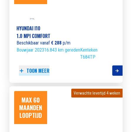
HYUNDAI I10
1.0 MPI COMFORT
Beschikbaar vanaf
€ 288
p/m
Bouwjaar 2023
16.843 km gereden
Kenteken
T684TP
TOON MEER
Verwachte levertijd 4 weken
Verwachte levertijd 4 weken
MAX 60
MAANDEN
LOOPTIJD