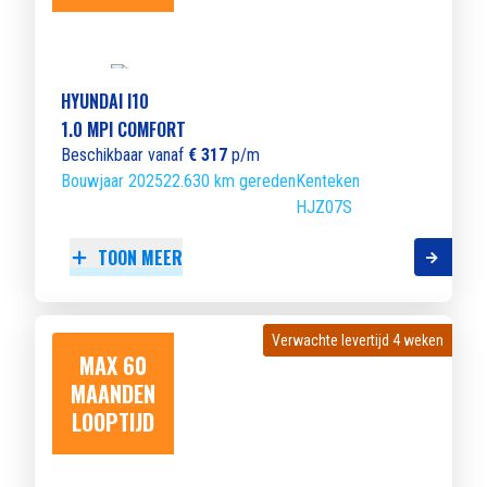
HYUNDAI I10
1.0 MPI COMFORT
Beschikbaar vanaf
€ 317
p/m
Bouwjaar 2025
22.630 km gereden
Kenteken
HJZ07S
TOON MEER
Verwachte levertijd 4 weken
Verwachte levertijd 4 weken
MAX 60
MAANDEN
LOOPTIJD