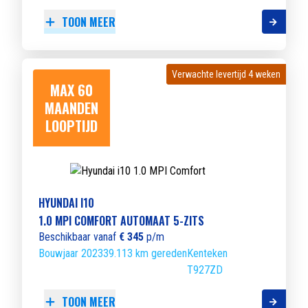
TOON MEER
Verwachte levertijd 4 weken
Verwachte levertijd 4 weken
MAX 60
MAANDEN
LOOPTIJD
HYUNDAI I10
1.0 MPI COMFORT AUTOMAAT 5-ZITS
Beschikbaar vanaf
€ 345
p/m
Bouwjaar 2023
39.113 km gereden
Kenteken
T927ZD
TOON MEER