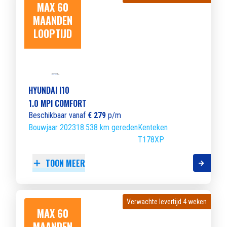
MAX 60
MAANDEN
LOOPTIJD
HYUNDAI I10
1.0 MPI COMFORT
Beschikbaar vanaf
€ 279
p/m
Bouwjaar 2023
18.538 km gereden
Kenteken
T178XP
TOON MEER
Verwachte levertijd 4 weken
Verwachte levertijd 4 weken
MAX 60
MAANDEN