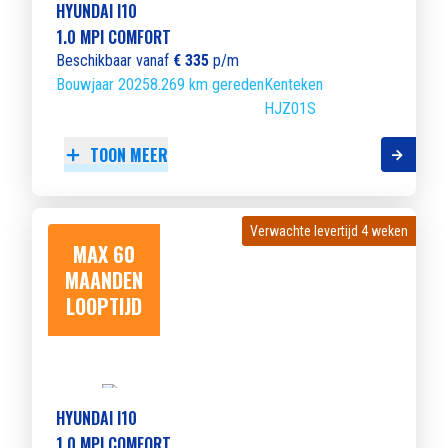
HYUNDAI I10
1.0 MPI COMFORT
Beschikbaar vanaf
€ 335
p/m
Bouwjaar 2025
8.269 km gereden
Kenteken
HJZ01S
TOON MEER
Verwachte levertijd 4 weken
Verwachte levertijd 4 weken
MAX 60
MAANDEN
LOOPTIJD
HYUNDAI I10
1.0 MPI COMFORT