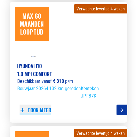
Verwachte levertijd 4 weken
Verwachte levertijd 4 weken
MAX 60
MAANDEN
LOOPTIJD
HYUNDAI I10
1.0 MPI COMFORT
Beschikbaar vanaf
€ 310
p/m
Bouwjaar 2026
4.132 km gereden
Kenteken
JPF87K
TOON MEER
Verwachte levertijd 4 weken
Verwachte levertijd 4 weken