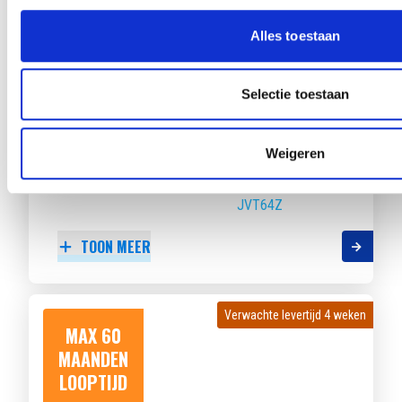
LOOPTIJD
Alles toestaan
Selectie toestaan
HYUNDAI I10
1.0 MPI COMFORT
Weigeren
Beschikbaar vanaf
€ 358
p/m
Bouwjaar 2026
4.211 km gereden
Kenteken
JVT64Z
TOON MEER
Verwachte levertijd 4 weken
Verwachte levertijd 4 weken
MAX 60
MAANDEN
LOOPTIJD