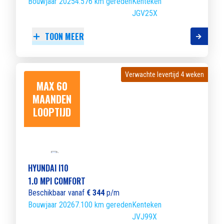
Bouwjaar 2025
4.576 km gereden
Kenteken
JGV25X
TOON MEER
Verwachte levertijd 4 weken
Verwachte levertijd 4 weken
MAX 60
MAANDEN
LOOPTIJD
HYUNDAI I10
1.0 MPI COMFORT
Beschikbaar vanaf
€ 344
p/m
Bouwjaar 2026
7.100 km gereden
Kenteken
JVJ99X