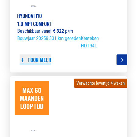
HYUNDAI I10
1.0 MPI COMFORT
Beschikbaar vanaf
€ 322
p/m
Bouwjaar 2025
8.331 km gereden
Kenteken
HDT94L
TOON MEER
Verwachte levertijd 4 weken
Verwachte levertijd 4 weken
MAX 60
MAANDEN
LOOPTIJD