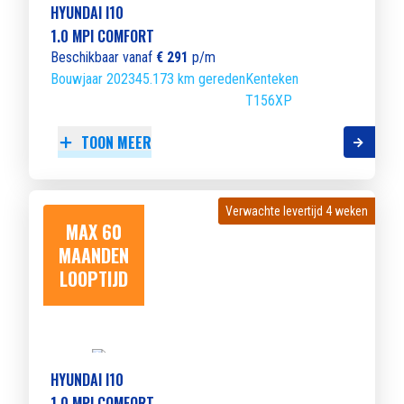
HYUNDAI I10
1.0 MPI COMFORT
Beschikbaar vanaf
€ 291
p/m
Bouwjaar 2023
45.173 km gereden
Kenteken
T156XP
TOON MEER
Verwachte levertijd 4 weken
Verwachte levertijd 4 weken
MAX 60
MAANDEN
LOOPTIJD
HYUNDAI I10
1.0 MPI COMFORT