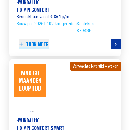
HYUNDAI I10
1.0 MPI COMFORT
Beschikbaar vanaf
€ 364
p/m
Bouwjaar 2026
1.102 km gereden
Kenteken
KFG48B
TOON MEER
Verwachte levertijd 4 weken
Verwachte levertijd 4 weken
MAX 60
MAANDEN
LOOPTIJD
HYUNDAI I10
1.0 MPI COMFORT SMART