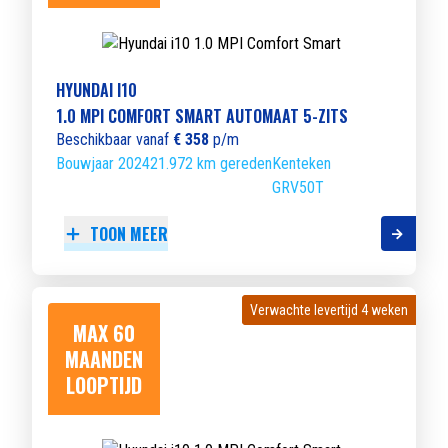
HYUNDAI I10
1.0 MPI COMFORT SMART AUTOMAAT 5-ZITS
Beschikbaar vanaf
€ 358
p/m
Bouwjaar 2024
21.972 km gereden
Kenteken
GRV50T
TOON MEER
Verwachte levertijd 4 weken
Verwachte levertijd 4 weken
MAX 60
MAANDEN
LOOPTIJD