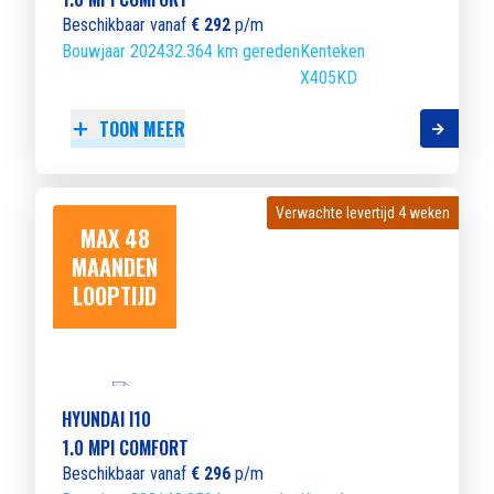
Beschikbaar vanaf
€ 292
p/m
Bouwjaar 2024
32.364 km gereden
Kenteken
X405KD
TOON MEER
Verwachte levertijd 4 weken
Verwachte levertijd 4 weken
MAX 48
MAANDEN
LOOPTIJD
HYUNDAI I10
1.0 MPI COMFORT
Beschikbaar vanaf
€ 296
p/m