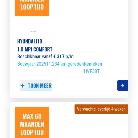
LOOPTIJD
HYUNDAI I10
1.0 MPI COMFORT
Beschikbaar vanaf
€ 317
p/m
Bouwjaar 2025
11.234 km gereden
Kenteken
HVF38T
TOON MEER
Verwachte levertijd 4 weken
Verwachte levertijd 4 weken
MAX 60
MAANDEN
LOOPTIJD