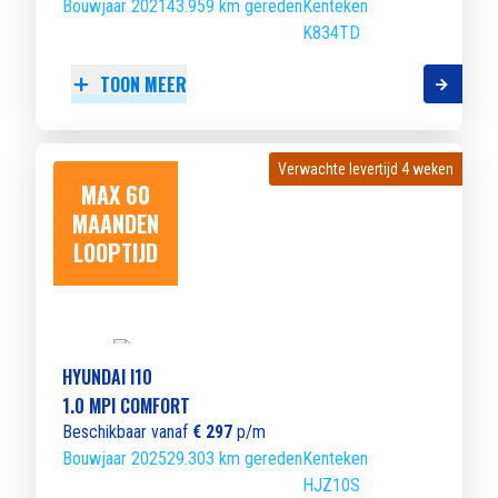
Bouwjaar 2021
43.959 km gereden
Kenteken
K834TD
TOON MEER
Verwachte levertijd 4 weken
Verwachte levertijd 4 weken
MAX 60
MAANDEN
LOOPTIJD
HYUNDAI I10
1.0 MPI COMFORT
Beschikbaar vanaf
€ 297
p/m
Bouwjaar 2025
29.303 km gereden
Kenteken
HJZ10S