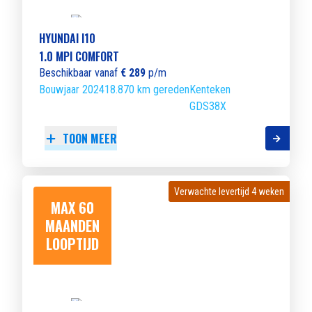
HYUNDAI I10
1.0 MPI COMFORT
Beschikbaar vanaf
€ 289
p/m
Bouwjaar 2024
18.870 km gereden
Kenteken
GDS38X
TOON MEER
Verwachte levertijd 4 weken
Verwachte levertijd 4 weken
MAX 60
MAANDEN
LOOPTIJD