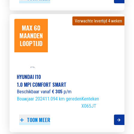
Verwachte levertijd 4 weken
Verwachte levertijd 4 weken
MAX 60
MAANDEN
LOOPTIJD
HYUNDAI I10
1.0 MPI COMFORT SMART
Beschikbaar vanaf
€ 305
p/m
Bouwjaar 2024
11.094 km gereden
Kenteken
X065JT
TOON MEER