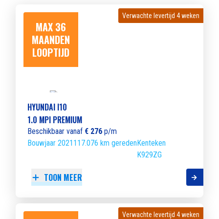
Verwachte levertijd 4 weken
Verwachte levertijd 4 weken
MAX 36
MAANDEN
LOOPTIJD
HYUNDAI I10
1.0 MPI PREMIUM
Beschikbaar vanaf
€ 276
p/m
Bouwjaar 2021
117.076 km gereden
Kenteken
K929ZG
TOON MEER
Verwachte levertijd 4 weken
Verwachte levertijd 4 weken