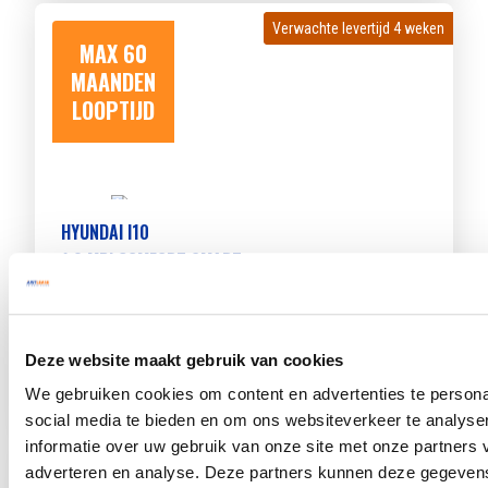
Verwachte levertijd 4 weken
Verwachte levertijd 4 weken
MAX 60
MAANDEN
LOOPTIJD
HYUNDAI I10
1.0 MPI COMFORT SMART
Beschikbaar vanaf
€ 350
p/m
Bouwjaar 2025
8.543 km gereden
Kenteken
HRP43L
Deze website maakt gebruik van cookies
TOON MEER
We gebruiken cookies om content en advertenties te persona
social media te bieden en om ons websiteverkeer te analyse
informatie over uw gebruik van onze site met onze partners 
Verwachte levertijd 4 weken
Verwachte levertijd 4 weken
adverteren en analyse. Deze partners kunnen deze gegeve