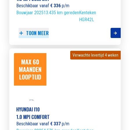
Beschikbaar vanaf
€ 336
p/m
Bouwjaar 2025
13.435 km gereden
Kenteken
HGR42L
TOON MEER
Verwachte levertijd 4 weken
Verwachte levertijd 4 weken
MAX 60
MAANDEN
LOOPTIJD
HYUNDAI I10
1.0 MPI COMFORT
Beschikbaar vanaf
€ 337
p/m