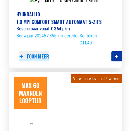
HYUNDAI I10
1.0 MPI COMFORT SMART AUTOMAAT 5-ZITS
Beschikbaar vanaf
€ 364
p/m
Bouwjaar 2024
57.355 km gereden
Kenteken
GTL40T
TOON MEER
Verwachte levertijd 4 weken
Verwachte levertijd 4 weken
MAX 60
MAANDEN
LOOPTIJD