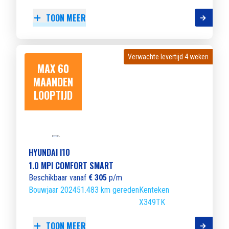
TOON MEER
Verwachte levertijd 4 weken
Verwachte levertijd 4 weken
MAX 60
MAANDEN
LOOPTIJD
HYUNDAI I10
1.0 MPI COMFORT SMART
Beschikbaar vanaf
€ 305
p/m
Bouwjaar 2024
51.483 km gereden
Kenteken
X349TK
TOON MEER