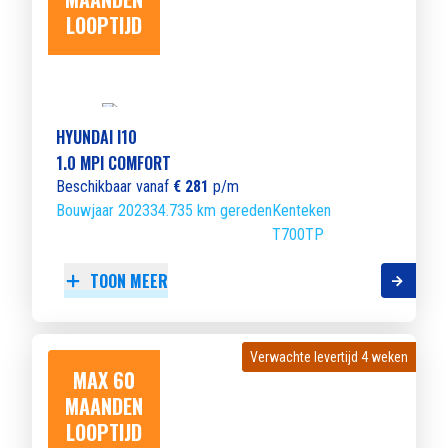
LOOPTIJD
HYUNDAI I10
1.0 MPI COMFORT
Beschikbaar vanaf
€ 281
p/m
Bouwjaar 2023
34.735 km gereden
Kenteken
T700TP
TOON MEER
Verwachte levertijd 4 weken
Verwachte levertijd 4 weken
MAX 60
MAANDEN
LOOPTIJD