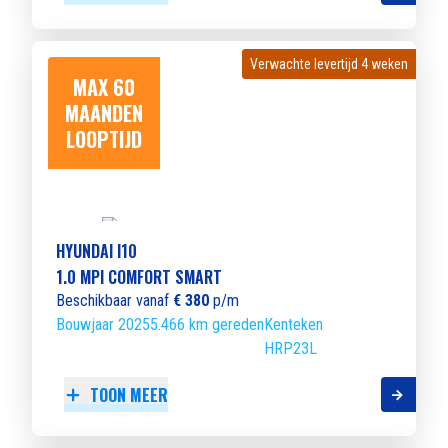
Verwachte levertijd 4 weken
Verwachte levertijd 4 weken
MAX 60
MAANDEN
LOOPTIJD
HYUNDAI I10
1.0 MPI COMFORT SMART
Beschikbaar vanaf
€ 380
p/m
Bouwjaar 2025
5.466 km gereden
Kenteken
HRP23L
TOON MEER