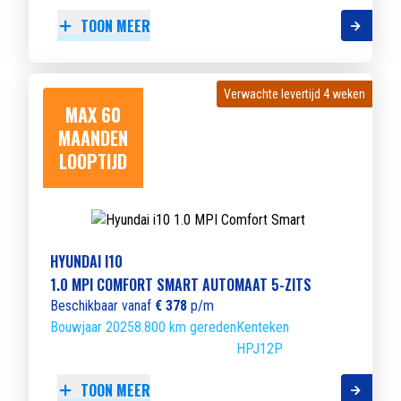
TOON MEER
Verwachte levertijd 4 weken
Verwachte levertijd 4 weken
MAX 60
MAANDEN
LOOPTIJD
HYUNDAI I10
1.0 MPI COMFORT SMART AUTOMAAT 5-ZITS
Beschikbaar vanaf
€ 378
p/m
Bouwjaar 2025
8.800 km gereden
Kenteken
HPJ12P
TOON MEER