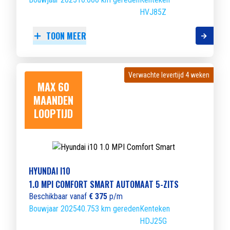
HVJ85Z
TOON MEER
Verwachte levertijd 4 weken
Verwachte levertijd 4 weken
MAX 60
MAANDEN
LOOPTIJD
HYUNDAI I10
1.0 MPI COMFORT SMART AUTOMAAT 5-ZITS
Beschikbaar vanaf
€ 375
p/m
Bouwjaar 2025
40.753 km gereden
Kenteken
HDJ25G