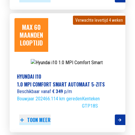
Verwachte levertijd 4 weken
Verwachte levertijd 4 weken
MAX 60
MAANDEN
LOOPTIJD
HYUNDAI I10
1.0 MPI COMFORT SMART AUTOMAAT 5-ZITS
Beschikbaar vanaf
€ 349
p/m
Bouwjaar 2024
66.114 km gereden
Kenteken
GTP18S
TOON MEER