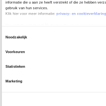
MAX 60
informatie die u aan ze heeft verstrekt of die ze hebben ver
MAANDEN
gebruik van hun services.
LOOPTIJD
Klik hier voor meer informatie:
privacy- en cookieverklarin
We werken samen met
25 derden
die uw gegevens kunnen 
Toestemmingsselectie
Noodzakelijk
HYUNDAI I10
1.0 MPI PREMIUM
Voorkeuren
Beschikbaar vanaf
€ 356
p/m
Bouwjaar 2026
7.250 km gereden
Kenteken
JPF73K
Statistieken
TOON MEER
Marketing
Verwachte levertijd 4 weken
Verwachte levertijd 4 weken
MAX 60
MAANDEN