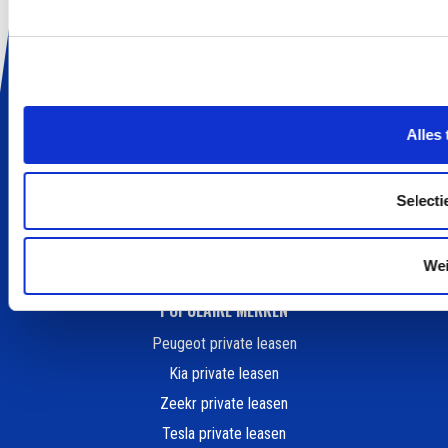
ALLES OVER LEASEN
Wat is Private Lease
Private Lease Occasion
Elektrisch Private Lease
Hybride Private Lease
Alles
Private Lease vergelijker
Private Lease berekenen
Selecti
Kleine elektrische auto
Goedkoop auto leasen
We
POPULAIRE MERKEN
Peugeot private leasen
Kia private leasen
Zeekr private leasen
Tesla private leasen