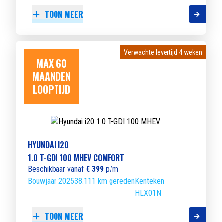
TOON MEER
Verwachte levertijd 4 weken
Verwachte levertijd 4 weken
MAX 60
MAANDEN
LOOPTIJD
HYUNDAI I20
1.0 T-GDI 100 MHEV COMFORT
Beschikbaar vanaf
€ 399
p/m
Bouwjaar 2025
38.111 km gereden
Kenteken
HLX01N
TOON MEER