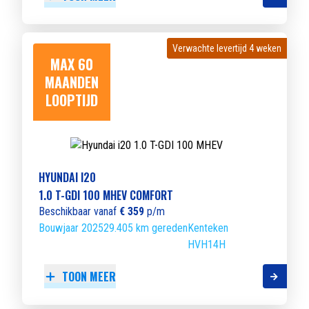
Verwachte levertijd 4 weken
Verwachte levertijd 4 weken
MAX 60
MAANDEN
LOOPTIJD
HYUNDAI I20
1.0 T-GDI 100 MHEV COMFORT
Beschikbaar vanaf
€ 359
p/m
Bouwjaar 2025
29.405 km gereden
Kenteken
HVH14H
TOON MEER