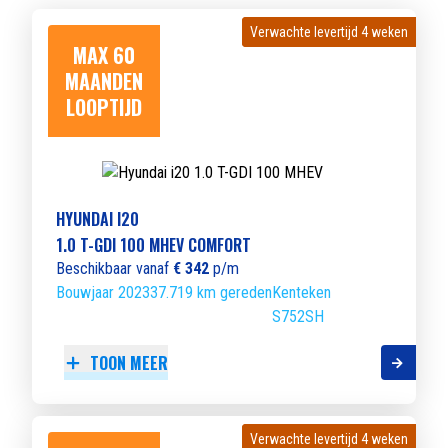
Verwachte levertijd 4 weken
Verwachte levertijd 4 weken
MAX 60
MAANDEN
LOOPTIJD
HYUNDAI I20
1.0 T-GDI 100 MHEV COMFORT
Beschikbaar vanaf
€ 342
p/m
Bouwjaar 2023
37.719 km gereden
Kenteken
S752SH
TOON MEER
Verwachte levertijd 4 weken
Verwachte levertijd 4 weken