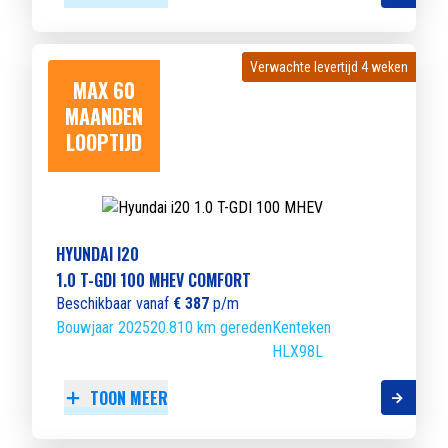
Verwachte levertijd 4 weken
Verwachte levertijd 4 weken
MAX 60
MAANDEN
LOOPTIJD
HYUNDAI I20
1.0 T-GDI 100 MHEV COMFORT
Beschikbaar vanaf
€ 387
p/m
Bouwjaar 2025
20.810 km gereden
Kenteken
HLX98L
TOON MEER