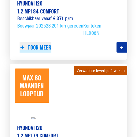
HYUNDAI I20
1.2 MPI 84 COMFORT
Beschikbaar vanaf
€ 371
p/m
Bouwjaar 2025
28.201 km gereden
Kenteken
HLX06N
TOON MEER
Verwachte levertijd 4 weken
Verwachte levertijd 4 weken
MAX 60
MAANDEN
LOOPTIJD
HYUNDAI I20
1.2 MPI 79 COMFORT