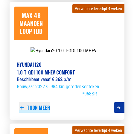
Verwachte levertijd 4 weken
Verwachte levertijd 4 weken
MAX 48
MAANDEN
LOOPTIJD
HYUNDAI I20
1.0 T-GDI 100 MHEV COMFORT
Beschikbaar vanaf
€ 362
p/m
Bouwjaar 2022
75.984 km gereden
Kenteken
P968SR
TOON MEER
Verwachte levertijd 4 weken
Verwachte levertijd 4 weken