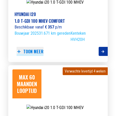
HYUNDAI I20
1.0 T-GDI 100 MHEV COMFORT
Beschikbaar vanaf
€ 357
p/m
Bouwjaar 2025
31.671 km gereden
Kenteken
HVH20H
TOON MEER
Verwachte levertijd 4 weken
Verwachte levertijd 4 weken
MAX 60
MAANDEN
LOOPTIJD