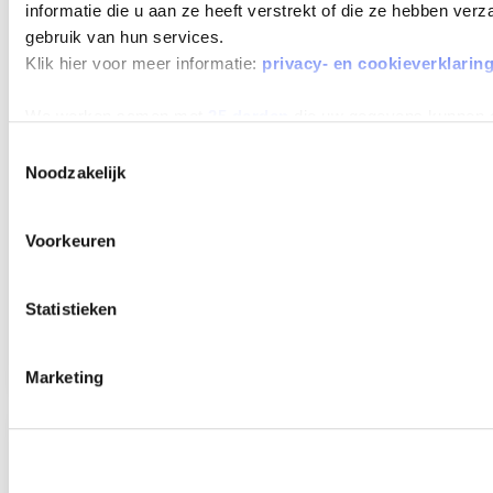
MAX 60
informatie die u aan ze heeft verstrekt of die ze hebben ver
MAANDEN
gebruik van hun services.
LOOPTIJD
Klik hier voor meer informatie:
privacy- en cookieverklarin
We werken samen met
25 derden
die uw gegevens kunnen 
Toestemmingsselectie
Noodzakelijk
HYUNDAI I20
1.0 T-GDI 100 MHEV COMFORT
Voorkeuren
Beschikbaar vanaf
€ 391
p/m
Bouwjaar 2025
26.822 km gereden
Kenteken
HLX88L
Statistieken
TOON MEER
Marketing
Verwachte levertijd 4 weken
Verwachte levertijd 4 weken
MAX 60
MAANDEN