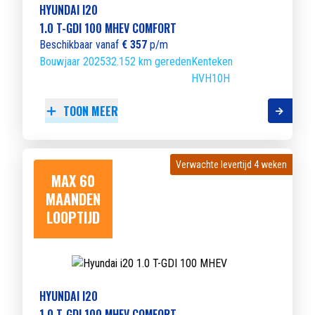
HYUNDAI I20
1.0 T-GDI 100 MHEV COMFORT
Beschikbaar vanaf
€ 357
p/m
Bouwjaar 2025
32.152 km gereden
Kenteken
HVH10H
TOON MEER
Verwachte levertijd 4 weken
Verwachte levertijd 4 weken
MAX 60
MAANDEN
LOOPTIJD
HYUNDAI I20
1.0 T-GDI 100 MHEV COMFORT