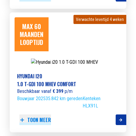
Verwachte levertijd 4 weken
Verwachte levertijd 4 weken
MAX 60
MAANDEN
LOOPTIJD
HYUNDAI I20
1.0 T-GDI 100 MHEV COMFORT
Beschikbaar vanaf
€ 399
p/m
Bouwjaar 2025
35.842 km gereden
Kenteken
HLX91L
TOON MEER