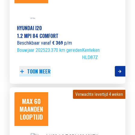
HYUNDAI I20
1.2 MPI 84 COMFORT
Beschikbaar vanaf
€ 369
p/m
Bouwjaar 2025
23.370 km gereden
Kenteken
HLD87Z
TOON MEER
Verwachte levertijd 4 weken
Verwachte levertijd 4 weken
MAX 60
MAANDEN
LOOPTIJD