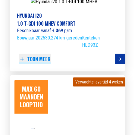
HYUNDAI I20
1.0 T-GDI 100 MHEV COMFORT
Beschikbaar vanaf
€ 369
p/m
Bouwjaar 2025
30.274 km gereden
Kenteken
HLD93Z
TOON MEER
Verwachte levertijd 4 weken
Verwachte levertijd 4 weken
MAX 60
MAANDEN
LOOPTIJD