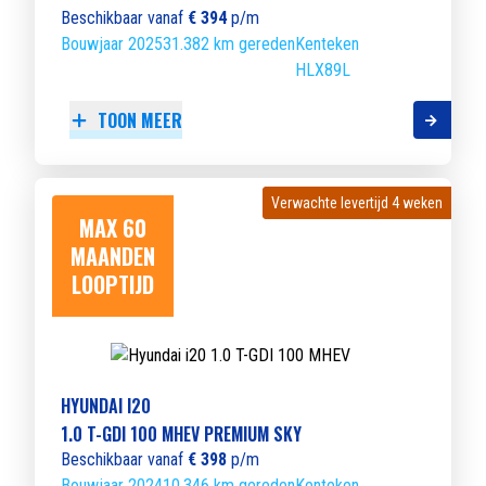
Beschikbaar vanaf
€ 394
p/m
Bouwjaar 2025
31.382 km gereden
Kenteken
HLX89L
TOON MEER
Verwachte levertijd 4 weken
Verwachte levertijd 4 weken
MAX 60
MAANDEN
LOOPTIJD
HYUNDAI I20
1.0 T-GDI 100 MHEV PREMIUM SKY
Beschikbaar vanaf
€ 398
p/m
Bouwjaar 2024
10.346 km gereden
Kenteken