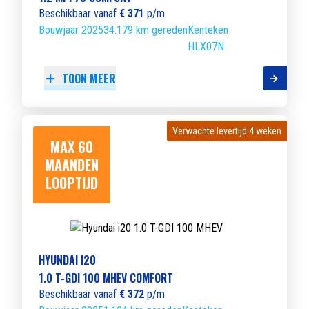
Beschikbaar vanaf
€ 371
p/m
Bouwjaar 2025
34.179 km gereden
Kenteken
HLX07N
TOON MEER
Verwachte levertijd 4 weken
Verwachte levertijd 4 weken
MAX 60
MAANDEN
LOOPTIJD
HYUNDAI I20
1.0 T-GDI 100 MHEV COMFORT
Beschikbaar vanaf
€ 372
p/m