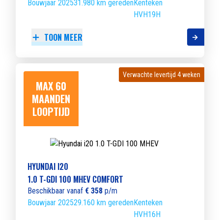
Bouwjaar 2025
31.980 km gereden
Kenteken
HVH19H
TOON MEER
Verwachte levertijd 4 weken
Verwachte levertijd 4 weken
MAX 60
MAANDEN
LOOPTIJD
HYUNDAI I20
1.0 T-GDI 100 MHEV COMFORT
Beschikbaar vanaf
€ 358
p/m
Bouwjaar 2025
29.160 km gereden
Kenteken
HVH16H