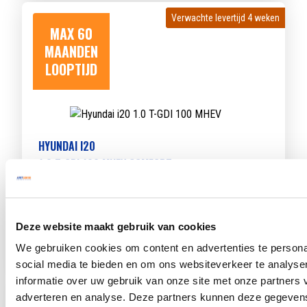
Verwachte levertijd 4 weken
Verwachte levertijd 4 weken
MAX 60
MAANDEN
LOOPTIJD
HYUNDAI I20
1.0 T-GDI 100 MHEV COMFORT
Beschikbaar vanaf
€ 388
p/m
Bouwjaar 2025
5.389 km gereden
Kenteken
HRG54B
Deze website maakt gebruik van cookies
TOON MEER
We gebruiken cookies om content en advertenties te persona
social media te bieden en om ons websiteverkeer te analyse
informatie over uw gebruik van onze site met onze partners 
Verwachte levertijd 4 weken
Verwachte levertijd 4 weken
adverteren en analyse. Deze partners kunnen deze gegeve