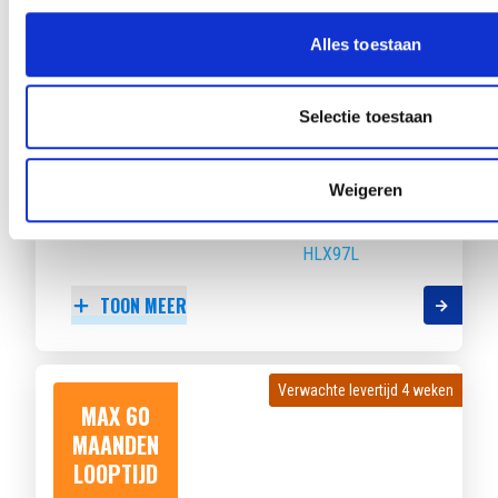
LOOPTIJD
Alles toestaan
Selectie toestaan
HYUNDAI I20
1.0 T-GDI 100 MHEV COMFORT
Weigeren
Beschikbaar vanaf
€ 391
p/m
Bouwjaar 2025
27.593 km gereden
Kenteken
HLX97L
TOON MEER
Verwachte levertijd 4 weken
Verwachte levertijd 4 weken
MAX 60
MAANDEN
LOOPTIJD