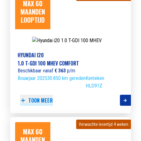
MAX 60
MAANDEN
LOOPTIJD
HYUNDAI I20
1.0 T-GDI 100 MHEV COMFORT
Beschikbaar vanaf
€ 363
p/m
Bouwjaar 2025
30.850 km gereden
Kenteken
HLD91Z
TOON MEER
Verwachte levertijd 4 weken
Verwachte levertijd 4 weken
MAX 60
MAANDEN