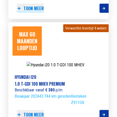
TOON MEER
Verwachte levertijd 4 weken
Verwachte levertijd 4 weken
MAX 60
MAANDEN
LOOPTIJD
HYUNDAI I20
1.0 T-GDI 100 MHEV PREMIUM
Beschikbaar vanaf
€ 380
p/m
Bouwjaar 2024
43.744 km gereden
Kenteken
Z911GK
TOON MEER