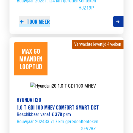
Bouwjaar 2025
1.124 km gereden
Kenteken
HJZ19P
TOON MEER
Verwachte levertijd 4 weken
Verwachte levertijd 4 weken
MAX 60
MAANDEN
LOOPTIJD
HYUNDAI I20
1.0 T-GDI 100 MHEV COMFORT SMART DCT
Beschikbaar vanaf
€ 378
p/m
Bouwjaar 2024
33.717 km gereden
Kenteken
GFV28Z