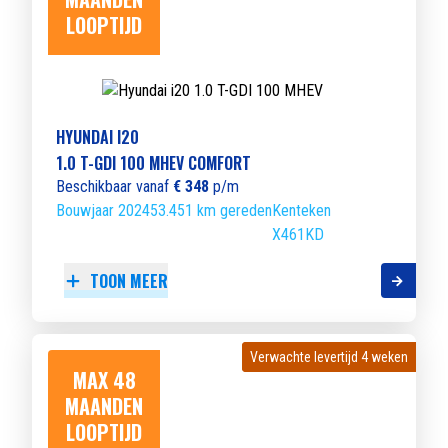
LOOPTIJD
HYUNDAI I20
1.0 T-GDI 100 MHEV COMFORT
Beschikbaar vanaf
€ 348
p/m
Bouwjaar 2024
53.451 km gereden
Kenteken
X461KD
TOON MEER
Verwachte levertijd 4 weken
Verwachte levertijd 4 weken
MAX 48
MAANDEN
LOOPTIJD