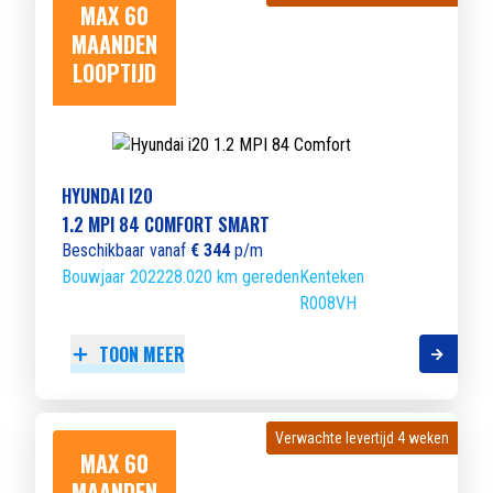
MAX 60
MAANDEN
LOOPTIJD
HYUNDAI I20
1.2 MPI 84 COMFORT SMART
Beschikbaar vanaf
€ 344
p/m
Bouwjaar 2022
28.020 km gereden
Kenteken
R008VH
TOON MEER
Verwachte levertijd 4 weken
Verwachte levertijd 4 weken
MAX 60
MAANDEN