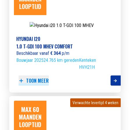
LOOPTIJD
HYUNDAI I20
1.0 T-GDI 100 MHEV COMFORT
Beschikbaar vanaf
€ 364
p/m
Bouwjaar 2025
24.765 km gereden
Kenteken
HVH21H
TOON MEER
Verwachte levertijd 4 weken
Verwachte levertijd 4 weken
MAX 60
MAANDEN
LOOPTIJD