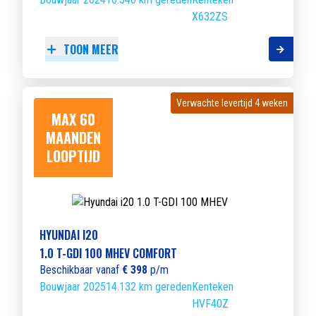
X632ZS
TOON MEER
Verwachte levertijd 4 weken
Verwachte levertijd 4 weken
MAX 60
MAANDEN
LOOPTIJD
HYUNDAI I20
1.0 T-GDI 100 MHEV COMFORT
Beschikbaar vanaf
€ 398
p/m
Bouwjaar 2025
14.132 km gereden
Kenteken
HVF40Z