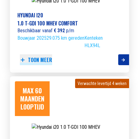
HYUNDAI I20
1.0 T-GDI 100 MHEV COMFORT
Beschikbaar vanaf
€ 392
p/m
Bouwjaar 2025
29.075 km gereden
Kenteken
HLX94L
TOON MEER
Verwachte levertijd 4 weken
Verwachte levertijd 4 weken
MAX 60
MAANDEN
LOOPTIJD