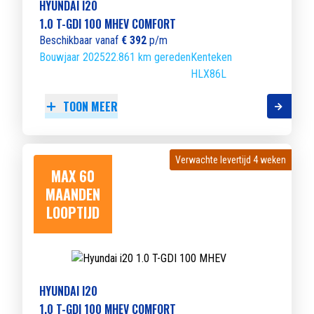
HYUNDAI I20
1.0 T-GDI 100 MHEV COMFORT
Beschikbaar vanaf
€ 392
p/m
Bouwjaar 2025
22.861 km gereden
Kenteken
HLX86L
TOON MEER
Verwachte levertijd 4 weken
Verwachte levertijd 4 weken
MAX 60
MAANDEN
LOOPTIJD
HYUNDAI I20
1.0 T-GDI 100 MHEV COMFORT