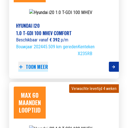
HYUNDAI I20
1.0 T-GDI 100 MHEV COMFORT
Beschikbaar vanaf
€ 392
p/m
Bouwjaar 2024
45.509 km gereden
Kenteken
X235RB
TOON MEER
Verwachte levertijd 4 weken
Verwachte levertijd 4 weken
MAX 60
MAANDEN
LOOPTIJD