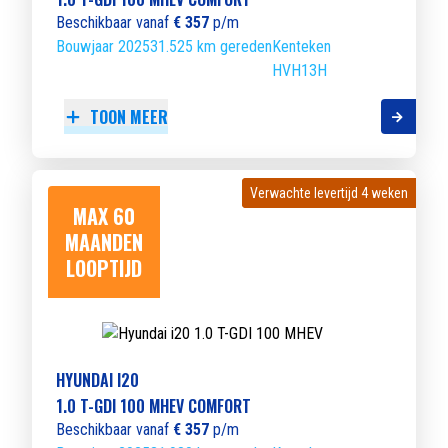
Beschikbaar vanaf
€ 357
p/m
Bouwjaar 2025
31.525 km gereden
Kenteken
HVH13H
TOON MEER
Verwachte levertijd 4 weken
Verwachte levertijd 4 weken
MAX 60
MAANDEN
LOOPTIJD
HYUNDAI I20
1.0 T-GDI 100 MHEV COMFORT
Beschikbaar vanaf
€ 357
p/m