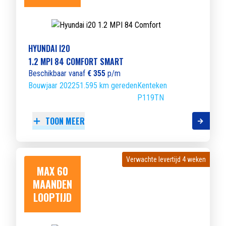
HYUNDAI I20
1.2 MPI 84 COMFORT SMART
Beschikbaar vanaf
€ 355
p/m
Bouwjaar 2022
51.595 km gereden
Kenteken
P119TN
TOON MEER
Verwachte levertijd 4 weken
Verwachte levertijd 4 weken
MAX 60
MAANDEN
LOOPTIJD