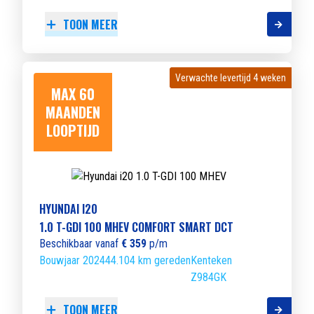
TOON MEER
Verwachte levertijd 4 weken
Verwachte levertijd 4 weken
MAX 60
MAANDEN
LOOPTIJD
HYUNDAI I20
1.0 T-GDI 100 MHEV COMFORT SMART DCT
Beschikbaar vanaf
€ 359
p/m
Bouwjaar 2024
44.104 km gereden
Kenteken
Z984GK
TOON MEER