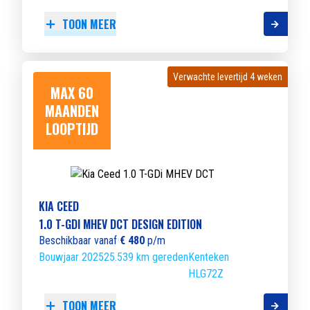
TOON MEER
Verwachte levertijd 4 weken
Verwachte levertijd 4 weken
MAX 60
MAANDEN
LOOPTIJD
KIA CEED
1.0 T-GDI MHEV DCT DESIGN EDITION
Beschikbaar vanaf
€ 480
p/m
Bouwjaar 2025
25.539 km gereden
Kenteken
HLG72Z
TOON MEER