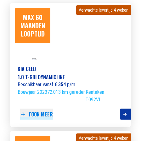
Verwachte levertijd 4 weken
Verwachte levertijd 4 weken
MAX 60
MAANDEN
LOOPTIJD
KIA CEED
1.0 T-GDI DYNAMICLINE
Beschikbaar vanaf
€ 354
p/m
Bouwjaar 2023
72.013 km gereden
Kenteken
T092VL
TOON MEER
Verwachte levertijd 4 weken
Verwachte levertijd 4 weken