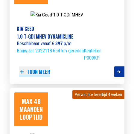
KIA CEED
1.0 T-GDI MHEV DYNAMICLINE
Beschikbaar vanaf
€ 397
p/m
Bouwjaar 2022
118.654 km gereden
Kenteken
P009KP
TOON MEER
Verwachte levertijd 4 weken
Verwachte levertijd 4 weken
MAX 48
MAANDEN
LOOPTIJD