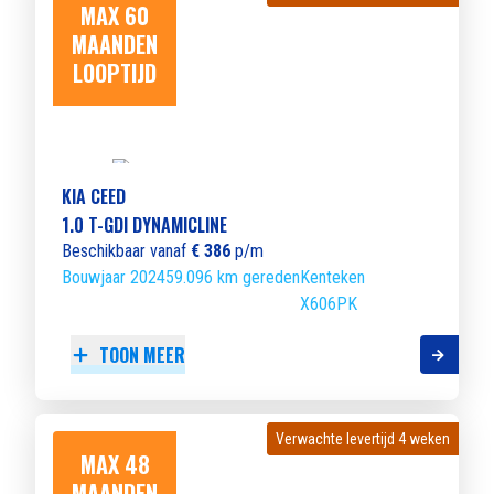
MAX 60
MAANDEN
LOOPTIJD
KIA CEED
1.0 T-GDI DYNAMICLINE
Beschikbaar vanaf
€ 386
p/m
Bouwjaar 2024
59.096 km gereden
Kenteken
X606PK
TOON MEER
Verwachte levertijd 4 weken
Verwachte levertijd 4 weken
MAX 48
MAANDEN