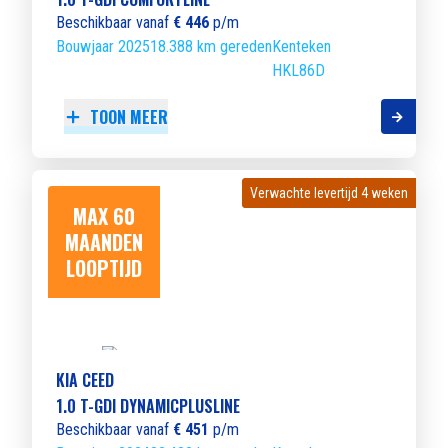
Beschikbaar vanaf
€ 446
p/m
Bouwjaar 2025
18.388 km gereden
Kenteken
HKL86D
TOON MEER
Verwachte levertijd 4 weken
Verwachte levertijd 4 weken
MAX 60
MAANDEN
LOOPTIJD
KIA CEED
1.0 T-GDI DYNAMICPLUSLINE
Beschikbaar vanaf
€ 451
p/m