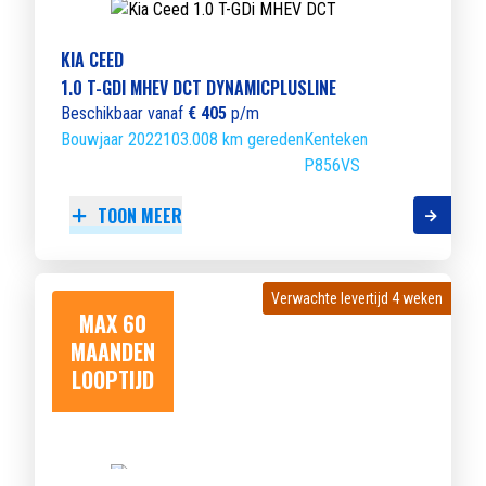
KIA CEED
1.0 T-GDI MHEV DCT DYNAMICPLUSLINE
Beschikbaar vanaf
€ 405
p/m
Bouwjaar 2022
103.008 km gereden
Kenteken
P856VS
TOON MEER
Verwachte levertijd 4 weken
Verwachte levertijd 4 weken
MAX 60
MAANDEN
LOOPTIJD