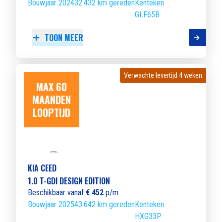
Bouwjaar 2024
32.432 km gereden
Kenteken
GLF65B
TOON MEER
Verwachte levertijd 4 weken
Verwachte levertijd 4 weken
MAX 60
MAANDEN
LOOPTIJD
KIA CEED
1.0 T-GDI DESIGN EDITION
Beschikbaar vanaf
€ 452
p/m
Bouwjaar 2025
43.642 km gereden
Kenteken
HXG33P