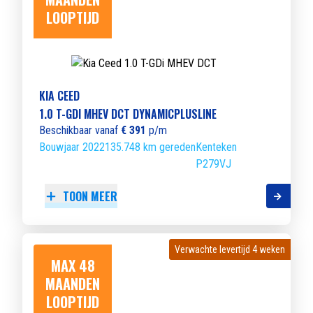
LOOPTIJD
KIA CEED
1.0 T-GDI MHEV DCT DYNAMICPLUSLINE
Beschikbaar vanaf
€ 391
p/m
Bouwjaar 2022
135.748 km gereden
Kenteken
P279VJ
TOON MEER
Verwachte levertijd 4 weken
Verwachte levertijd 4 weken
MAX 48
MAANDEN
LOOPTIJD