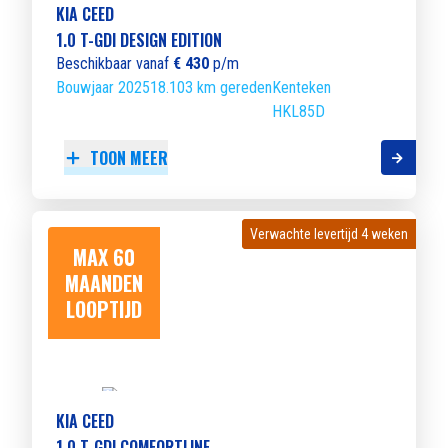
KIA CEED
1.0 T-GDI DESIGN EDITION
Beschikbaar vanaf
€ 430
p/m
Bouwjaar 2025
18.103 km gereden
Kenteken
HKL85D
TOON MEER
Verwachte levertijd 4 weken
Verwachte levertijd 4 weken
MAX 60
MAANDEN
LOOPTIJD
KIA CEED
1.0 T-GDI COMFORTLINE