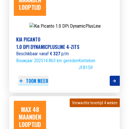
LOOPTIJD
KIA PICANTO
1.0 DPI DYNAMICPLUSLINE 4-ZITS
Beschikbaar vanaf
€ 327
p/m
Bouwjaar 2025
14.863 km gereden
Kenteken
JFB15R
TOON MEER
Verwachte levertijd 4 weken
Verwachte levertijd 4 weken
MAX 48
MAANDEN
LOOPTIJD