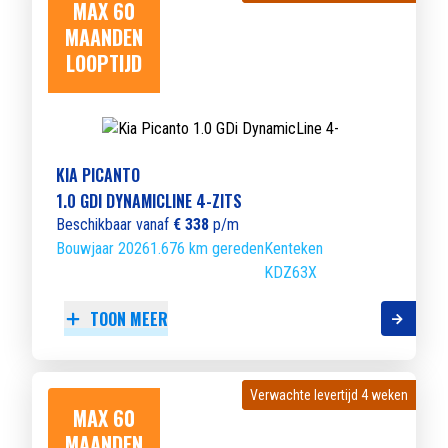
MAX 60
MAANDEN
LOOPTIJD
KIA PICANTO
1.0 GDI DYNAMICLINE 4-ZITS
Beschikbaar vanaf
€ 338
p/m
Bouwjaar 2026
1.676 km gereden
Kenteken
KDZ63X
TOON MEER
Verwachte levertijd 4 weken
Verwachte levertijd 4 weken
MAX 60
MAANDEN