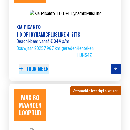
KIA PICANTO
1.0 DPI DYNAMICPLUSLINE 4-ZITS
Beschikbaar vanaf
€ 344
p/m
Bouwjaar 2025
7.967 km gereden
Kenteken
HJN54Z
TOON MEER
Verwachte levertijd 4 weken
Verwachte levertijd 4 weken
MAX 60
MAANDEN
LOOPTIJD