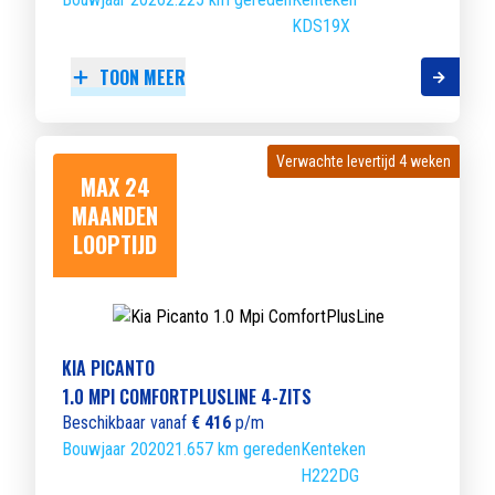
KDS19X
TOON MEER
Verwachte levertijd 4 weken
Verwachte levertijd 4 weken
MAX 24
MAANDEN
LOOPTIJD
KIA PICANTO
1.0 MPI COMFORTPLUSLINE 4-ZITS
Beschikbaar vanaf
€ 416
p/m
Bouwjaar 2020
21.657 km gereden
Kenteken
H222DG