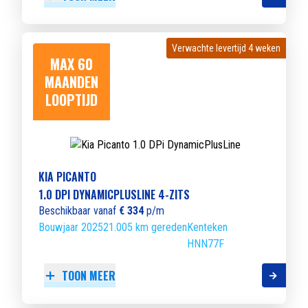
Verwachte levertijd 4 weken
Verwachte levertijd 4 weken
MAX 60
MAANDEN
LOOPTIJD
KIA PICANTO
1.0 DPI DYNAMICPLUSLINE 4-ZITS
Beschikbaar vanaf
€ 334
p/m
Bouwjaar 2025
21.005 km gereden
Kenteken
HNN77F
TOON MEER