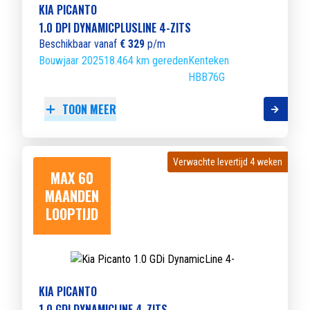
KIA PICANTO
1.0 DPI DYNAMICPLUSLINE 4-ZITS
Beschikbaar vanaf
€ 329
p/m
Bouwjaar 2025
18.464 km gereden
Kenteken
HBB76G
TOON MEER
Verwachte levertijd 4 weken
Verwachte levertijd 4 weken
MAX 60
MAANDEN
LOOPTIJD
KIA PICANTO
1.0 GDI DYNAMICLINE 4-ZITS