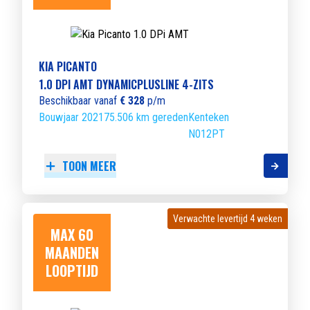
KIA PICANTO
1.0 DPI AMT DYNAMICPLUSLINE 4-ZITS
Beschikbaar vanaf
€ 328
p/m
Bouwjaar 2021
75.506 km gereden
Kenteken
N012PT
TOON MEER
Verwachte levertijd 4 weken
Verwachte levertijd 4 weken
MAX 60
MAANDEN
LOOPTIJD