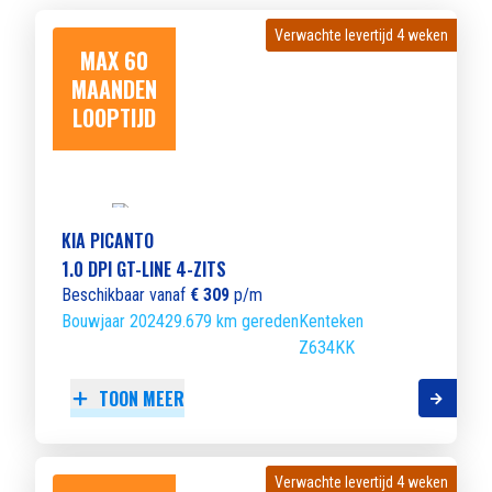
Verwachte levertijd 4 weken
Verwachte levertijd 4 weken
MAX 60
MAANDEN
LOOPTIJD
KIA PICANTO
1.0 DPI GT-LINE 4-ZITS
Beschikbaar vanaf
€ 309
p/m
Bouwjaar 2024
29.679 km gereden
Kenteken
Z634KK
TOON MEER
Verwachte levertijd 4 weken
Verwachte levertijd 4 weken