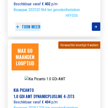
Beschikbaar vanaf
€ 402
p/m
Bouwjaar 2025
32.964 km gereden
Kenteken
HFF55S
TOON MEER
Verwachte levertijd 4 weken
Verwachte levertijd 4 weken
MAX 60
MAANDEN
LOOPTIJD
KIA PICANTO
1.0 GDI AMT DYNAMICPLUSLINE 4-ZITS
Beschikbaar vanaf
€ 404
p/m
Bouwjaar 2026
2.225 km gereden
Kenteken