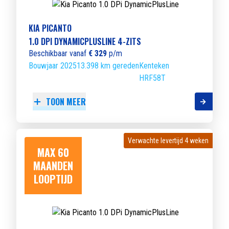
KIA PICANTO
1.0 DPI DYNAMICPLUSLINE 4-ZITS
Beschikbaar vanaf
€ 329
p/m
Bouwjaar 2025
13.398 km gereden
Kenteken
HRF58T
TOON MEER
Verwachte levertijd 4 weken
Verwachte levertijd 4 weken
MAX 60
MAANDEN
LOOPTIJD