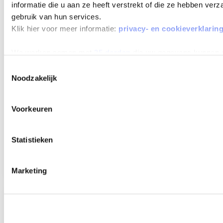
MAX 60
informatie die u aan ze heeft verstrekt of die ze hebben ver
MAANDEN
gebruik van hun services.
LOOPTIJD
Klik hier voor meer informatie:
privacy- en cookieverklarin
We werken samen met
25 derden
die uw gegevens kunnen 
Toestemmingsselectie
Noodzakelijk
KIA PICANTO
1.0 DPI GT-LINE 4-ZITS
Voorkeuren
Beschikbaar vanaf
€ 360
p/m
Bouwjaar 2025
21.363 km gereden
Kenteken
HZH38P
Statistieken
TOON MEER
Marketing
Verwachte levertijd 4 weken
Verwachte levertijd 4 weken
MAX 60
MAANDEN