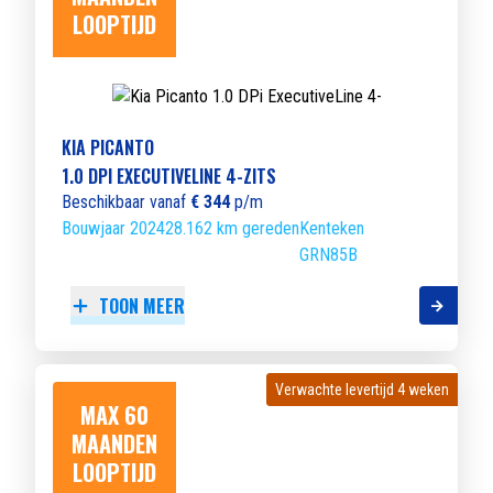
LOOPTIJD
KIA PICANTO
1.0 DPI EXECUTIVELINE 4-ZITS
Beschikbaar vanaf
€ 344
p/m
Bouwjaar 2024
28.162 km gereden
Kenteken
GRN85B
TOON MEER
Verwachte levertijd 4 weken
Verwachte levertijd 4 weken
MAX 60
MAANDEN
LOOPTIJD