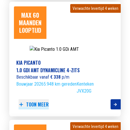
Verwachte levertijd 4 weken
Verwachte levertijd 4 weken
MAX 60
MAANDEN
LOOPTIJD
KIA PICANTO
1.0 GDI AMT DYNAMICLINE 4-ZITS
Beschikbaar vanaf
€ 338
p/m
Bouwjaar 2026
5.948 km gereden
Kenteken
JVX20G
TOON MEER
Verwachte levertijd 4 weken
Verwachte levertijd 4 weken