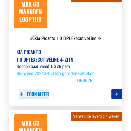
MAX 60
MAANDEN
LOOPTIJD
KIA PICANTO
1.0 DPI EXECUTIVELINE 4-ZITS
Beschikbaar vanaf
€ 326
p/m
Bouwjaar 2024
3.463 km gereden
Kenteken
GRB62P
TOON MEER
Verwachte levertijd 4 weken
Verwachte levertijd 4 weken
MAX 60
MAANDEN