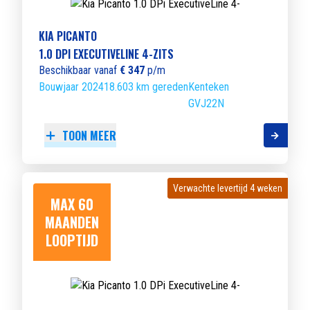
KIA PICANTO
1.0 DPI EXECUTIVELINE 4-ZITS
Beschikbaar vanaf
€ 347
p/m
Bouwjaar 2024
18.603 km gereden
Kenteken
GVJ22N
TOON MEER
Verwachte levertijd 4 weken
Verwachte levertijd 4 weken
MAX 60
MAANDEN
LOOPTIJD