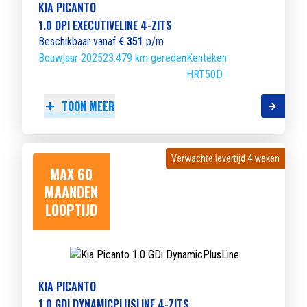
KIA PICANTO
1.0 DPI EXECUTIVELINE 4-ZITS
Beschikbaar vanaf
€ 351
p/m
Bouwjaar 2025
23.479 km gereden
Kenteken
HRT50D
TOON MEER
Verwachte levertijd 4 weken
Verwachte levertijd 4 weken
MAX 60
MAANDEN
LOOPTIJD
KIA PICANTO
1.0 GDI DYNAMICPLUSLINE 4-ZITS