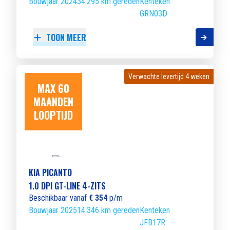
Bouwjaar 2024
34.295 km gereden
Kenteken
GRN03D
TOON MEER
Verwachte levertijd 4 weken
Verwachte levertijd 4 weken
MAX 60
MAANDEN
LOOPTIJD
KIA PICANTO
1.0 DPI GT-LINE 4-ZITS
Beschikbaar vanaf
€ 354
p/m
Bouwjaar 2025
14.346 km gereden
Kenteken
JFB17R