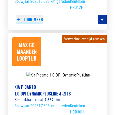
Bouwjaar 2025
15.678 km gereden
Kenteken
HRJ12H
TOON MEER
Verwachte levertijd 4 weken
Verwachte levertijd 4 weken
MAX 60
MAANDEN
LOOPTIJD
KIA PICANTO
1.0 DPI DYNAMICPLUSLINE 4-ZITS
Beschikbaar vanaf
€ 332
p/m
Bouwjaar 2025
17.598 km gereden
Kenteken
HBB30H