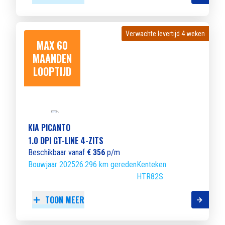
Verwachte levertijd 4 weken
Verwachte levertijd 4 weken
MAX 60
MAANDEN
LOOPTIJD
KIA PICANTO
1.0 DPI GT-LINE 4-ZITS
Beschikbaar vanaf
€ 356
p/m
Bouwjaar 2025
26.296 km gereden
Kenteken
HTR82S
TOON MEER