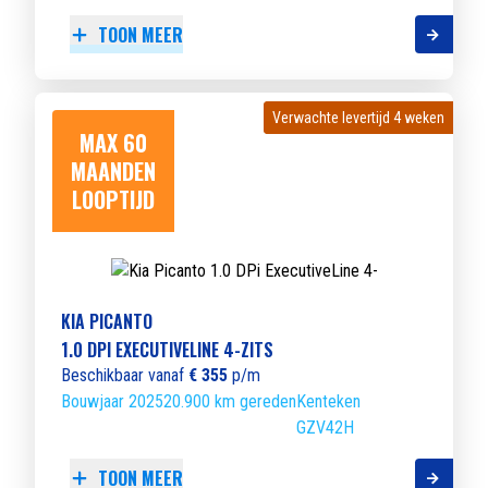
TOON MEER
Verwachte levertijd 4 weken
Verwachte levertijd 4 weken
MAX 60
MAANDEN
LOOPTIJD
KIA PICANTO
1.0 DPI EXECUTIVELINE 4-ZITS
Beschikbaar vanaf
€ 355
p/m
Bouwjaar 2025
20.900 km gereden
Kenteken
GZV42H
TOON MEER