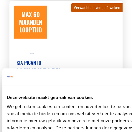
Verwachte levertijd 4 weken
Verwachte levertijd 4 weken
MAX 60
MAANDEN
LOOPTIJD
KIA PICANTO
1.0 DPI GT-LINE 4-ZITS
Beschikbaar vanaf
€ 360
p/m
Bouwjaar 2024
19.090 km gereden
Kenteken
GVG90Z
Deze website maakt gebruik van cookies
TOON MEER
We gebruiken cookies om content en advertenties te persona
social media te bieden en om ons websiteverkeer te analyse
informatie over uw gebruik van onze site met onze partners 
Verwachte levertijd 4 weken
Verwachte levertijd 4 weken
adverteren en analyse. Deze partners kunnen deze gegeve