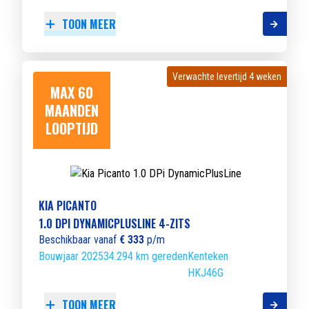
TOON MEER
Verwachte levertijd 4 weken
Verwachte levertijd 4 weken
MAX 60
MAANDEN
LOOPTIJD
KIA PICANTO
1.0 DPI DYNAMICPLUSLINE 4-ZITS
Beschikbaar vanaf
€ 333
p/m
Bouwjaar 2025
34.294 km gereden
Kenteken
HKJ46G
TOON MEER