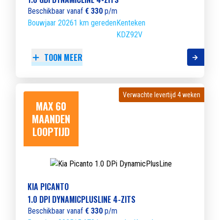
Beschikbaar vanaf
€ 330
p/m
Bouwjaar 2026
1 km gereden
Kenteken
KDZ92V
TOON MEER
Verwachte levertijd 4 weken
Verwachte levertijd 4 weken
MAX 60
MAANDEN
LOOPTIJD
KIA PICANTO
1.0 DPI DYNAMICPLUSLINE 4-ZITS
Beschikbaar vanaf
€ 330
p/m