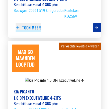
Beschikbaar vanaf
€ 353
p/m
Bouwjaar 2026
1.519 km gereden
Kenteken
KDZ56V
TOON MEER
Verwachte levertijd 4 weken
Verwachte levertijd 4 weken
MAX 60
MAANDEN
LOOPTIJD
KIA PICANTO
1.0 DPI EXECUTIVELINE 4-ZITS
Beschikbaar vanaf
€ 353
p/m