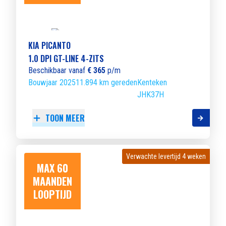
KIA PICANTO
1.0 DPI GT-LINE 4-ZITS
Beschikbaar vanaf
€ 365
p/m
Bouwjaar 2025
11.894 km gereden
Kenteken
JHK37H
TOON MEER
Verwachte levertijd 4 weken
Verwachte levertijd 4 weken
MAX 60
MAANDEN
LOOPTIJD