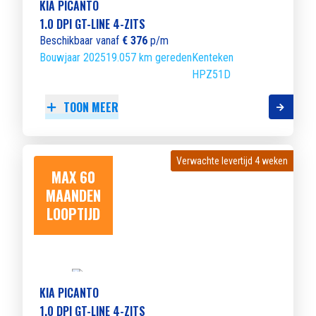
KIA PICANTO
1.0 DPI GT-LINE 4-ZITS
Beschikbaar vanaf
€ 376
p/m
Bouwjaar 2025
19.057 km gereden
Kenteken
HPZ51D
TOON MEER
Verwachte levertijd 4 weken
Verwachte levertijd 4 weken
MAX 60
MAANDEN
LOOPTIJD
KIA PICANTO
1.0 DPI GT-LINE 4-ZITS