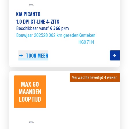
KIA PICANTO
1.0 DPI GT-LINE 4-ZITS
Beschikbaar vanaf
€ 366
p/m
Bouwjaar 2025
28.362 km gereden
Kenteken
HGX71N
TOON MEER
Verwachte levertijd 4 weken
Verwachte levertijd 4 weken
MAX 60
MAANDEN
LOOPTIJD