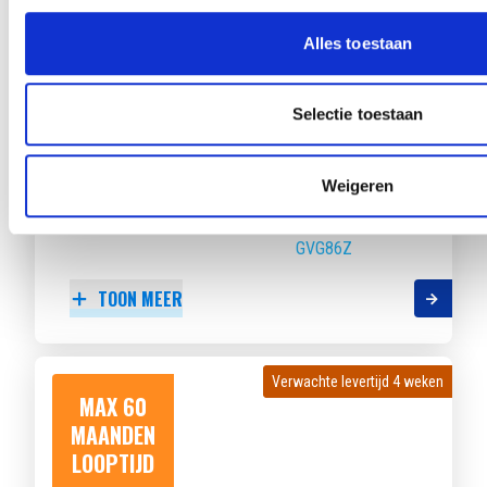
LOOPTIJD
Alles toestaan
Selectie toestaan
KIA PICANTO
1.0 DPI GT-LINE 4-ZITS
Weigeren
Beschikbaar vanaf
€ 364
p/m
Bouwjaar 2024
25.907 km gereden
Kenteken
GVG86Z
TOON MEER
Verwachte levertijd 4 weken
Verwachte levertijd 4 weken
MAX 60
MAANDEN
LOOPTIJD