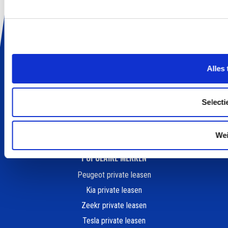
ALLES OVER LEASEN
Wat is Private Lease
Private Lease Occasion
Elektrisch Private Lease
Hybride Private Lease
Alles
Private Lease vergelijker
Private Lease berekenen
Selecti
Kleine elektrische auto
Goedkoop auto leasen
We
POPULAIRE MERKEN
Peugeot private leasen
Kia private leasen
Zeekr private leasen
Tesla private leasen