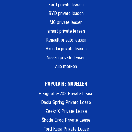
Ford private leasen
BYD private leasen
MG private leasen
smart private leasen
Renault private leasen
Hyundai private leasen
Nissan private leasen
Alle merken
POPULAIRE MODELLEN
Peugeot e-208 Private Lease
Dacia Spring Private Lease
Zeekr X Private Lease
Škoda Elroq Private Lease
Ford Kuga Private Lease