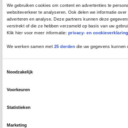
We gebruiken cookies om content en advertenties te persona
websiteverkeer te analyseren. Ook delen we informatie over 
adverteren en analyse. Deze partners kunnen deze gegevens
All-risk verzekerd
Inclusief wegenbelasting
verstrekt of die ze hebben verzameld op basis van uw gebru
Klik hier voor meer informatie:
privacy- en cookieverklarin
We werken samen met
25 derden
die uw gegevens kunnen 
AANBOD
Toestemmingsselectie
Private Lease
Noodzakelijk
Occasions
Zelf samenstellen
Voorkeuren
Elektrisch en Hybride
Aanbiedingen
Statistieken
Zakelijk Lease
Marketing