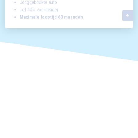
Jonggebruikte auto
Tot 40% voordeliger
Maximale looptijd 60 maanden