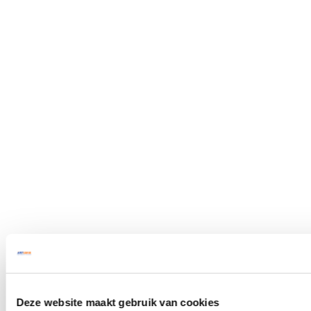
Deze website maakt gebruik van cookies