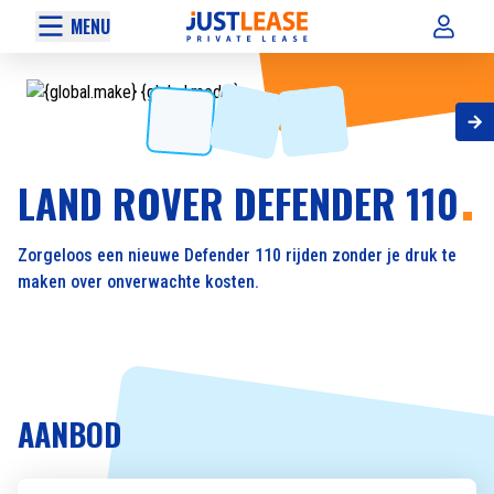
MENU
LAND ROVER DEFENDER 110
Zorgeloos een nieuwe Defender 110 rijden zonder je druk te
maken over onverwachte kosten.
AANBOD