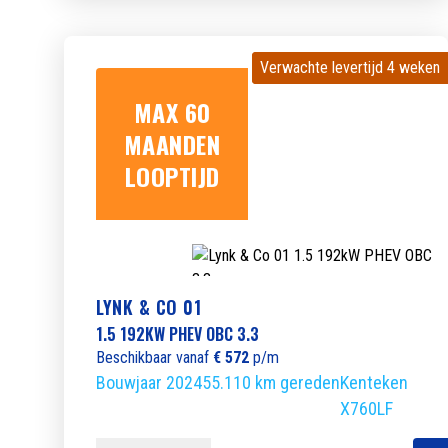
Verwachte levertijd 4 weken
Verwachte levertijd 4 weken
MAX 60
MAANDEN
LOOPTIJD
LYNK & CO 01
1.5 192KW PHEV OBC 3.3
Beschikbaar vanaf
€ 572
p/m
Bouwjaar 2024
55.110 km gereden
Kenteken
X760LF