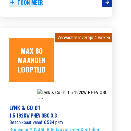
TOON MEER
Verwachte levertijd 4 weken
Verwachte levertijd 4 weken
MAX 60
MAANDEN
LOOPTIJD
LYNK & CO 01
1.5 192KW PHEV OBC 3.3
Beschikbaar vanaf
€ 584
p/m
Bouwjaar 2024
50.806 km gereden
Kenteken