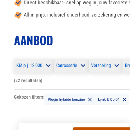
Direct beschikbaar- snel op weg in jouw favoriete
All-in prijs: inclusief onderhoud, verzekering en w
AANBOD
KM p.j. 12.000
Carrosserie
Versnelling
Br
(22 resultaten)
Gekozen filters:
Plugin hybride benzine
Lynk & Co 01