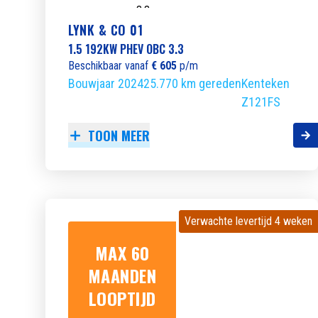
LYNK & CO 01
1.5 192KW PHEV OBC 3.3
Beschikbaar vanaf
€ 605
p/m
Bouwjaar 2024
25.770 km gereden
Kenteken
Z121FS
TOON MEER
Verwachte levertijd 4 weken
Verwachte levertijd 4 weken
MAX 60
MAANDEN
LOOPTIJD