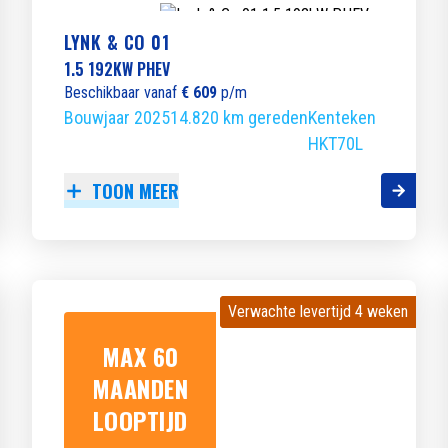
LYNK & CO 01
1.5 192KW PHEV
Beschikbaar vanaf
€ 609
p/m
Bouwjaar 2025
14.820 km gereden
Kenteken
HKT70L
TOON MEER
Verwachte levertijd 4 weken
Verwachte levertijd 4 weken
MAX 60
MAANDEN
LOOPTIJD