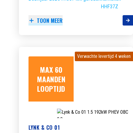
HHF37Z
TOON MEER
Verwachte levertijd 4 weken
Verwachte levertijd 4 weken
MAX 60
MAANDEN
LOOPTIJD
LYNK & CO 01