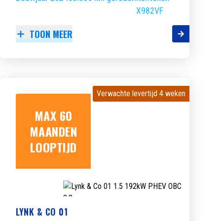
X982VF
TOON MEER
Verwachte levertijd 4 weken
Verwachte levertijd 4 weken
MAX 60
MAANDEN
LOOPTIJD
LYNK & CO 01