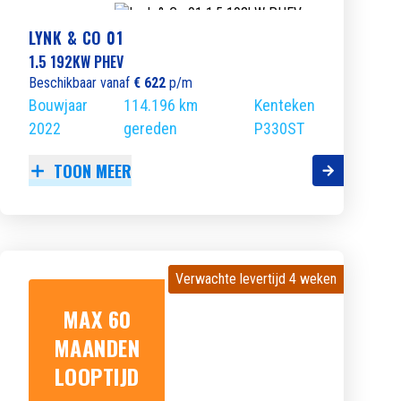
LYNK & CO 01
1.5 192KW PHEV
Beschikbaar vanaf
€ 622
p/m
Bouwjaar
114.196 km
Kenteken
2022
gereden
P330ST
TOON MEER
Verwachte levertijd 4 weken
Verwachte levertijd 4 weken
MAX 60
MAANDEN
LOOPTIJD