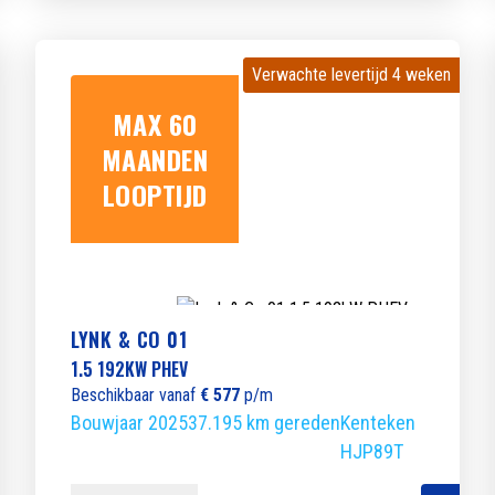
Verwachte levertijd 4 weken
Verwachte levertijd 4 weken
MAX 60
MAANDEN
LOOPTIJD
LYNK & CO 01
1.5 192KW PHEV
Beschikbaar vanaf
€ 577
p/m
Bouwjaar 2025
37.195 km gereden
Kenteken
HJP89T