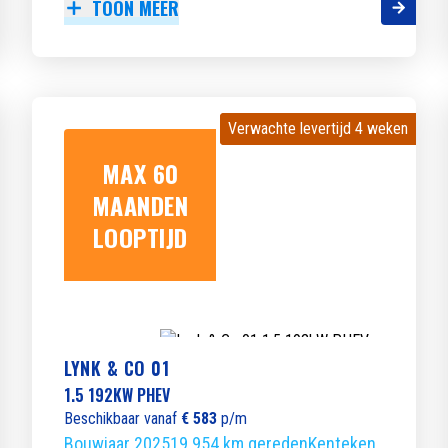
TOON MEER
Verwachte levertijd 4 weken
Verwachte levertijd 4 weken
MAX 60
MAANDEN
LOOPTIJD
LYNK & CO 01
1.5 192KW PHEV
Beschikbaar vanaf
€ 583
p/m
Bouwjaar 2025
19.954 km gereden
Kenteken