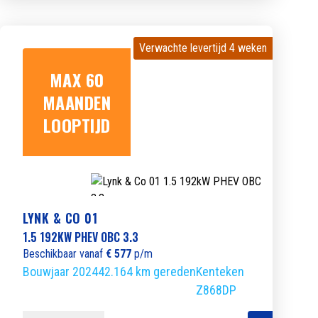
Verwachte levertijd 4 weken
Verwachte levertijd 4 weken
MAX 60
MAANDEN
LOOPTIJD
LYNK & CO 01
1.5 192KW PHEV OBC 3.3
Beschikbaar vanaf
€ 577
p/m
Bouwjaar 2024
42.164 km gereden
Kenteken
Z868DP