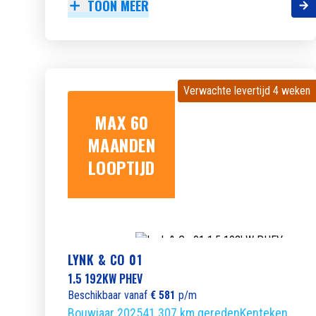
TOON MEER
Verwachte levertijd 4 weken
Verwachte levertijd 4 weken
MAX 60
MAANDEN
LOOPTIJD
LYNK & CO 01
1.5 192KW PHEV
Beschikbaar vanaf
€ 581
p/m
Bouwjaar 2025
41.307 km gereden
Kenteken