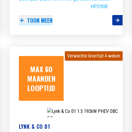
HPS90K
TOON MEER
Verwachte levertijd 4 weken
Verwachte levertijd 4 weken
MAX 60
MAANDEN
LOOPTIJD
LYNK & CO 01