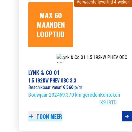
Verwachte levertijd 4 weken
Verwachte levertijd 4 weken
MAX 60
MAANDEN
LOOPTIJD
LYNK & CO 01
1.5 192KW PHEV OBC 3.3
Beschikbaar vanaf
€ 560
p/m
Bouwjaar 2024
69.370 km gereden
Kenteken
X918TD
TOON MEER