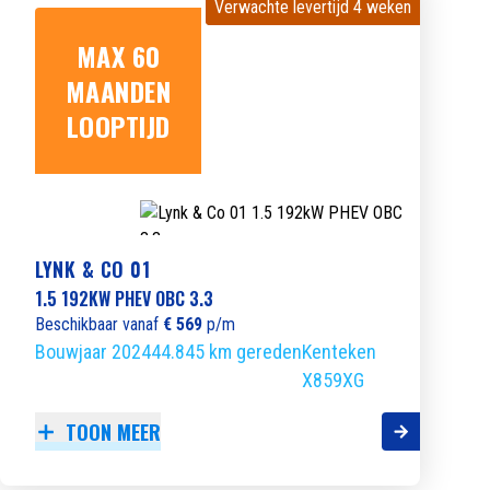
Verwachte levertijd 4 weken
Verwachte levertijd 4 weken
MAX 60
MAANDEN
LOOPTIJD
LYNK & CO 01
1.5 192KW PHEV OBC 3.3
Beschikbaar vanaf
€ 569
p/m
Bouwjaar 2024
44.845 km gereden
Kenteken
X859XG
TOON MEER