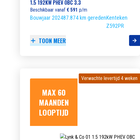
1.5 192KW PHEV OBC 3.3
Beschikbaar vanaf
€ 591
p/m
Bouwjaar 2024
87.874 km gereden
Kenteken
Z592PR
TOON MEER
Verwachte levertijd 4 weken
Verwachte levertijd 4 weken
MAX 60
MAANDEN
LOOPTIJD