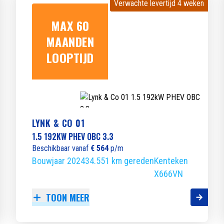
Verwachte levertijd 4 weken
Verwachte levertijd 4 weken
MAX 60
MAANDEN
LOOPTIJD
LYNK & CO 01
1.5 192KW PHEV OBC 3.3
Beschikbaar vanaf
€ 564
p/m
Bouwjaar 2024
34.551 km gereden
Kenteken
X666VN
TOON MEER