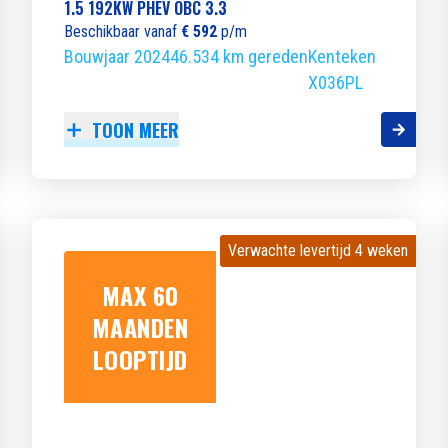
1.5 192KW PHEV OBC 3.3
Beschikbaar vanaf
€ 592
p/m
Bouwjaar 2024
46.534 km gereden
Kenteken
X036PL
TOON MEER
Verwachte levertijd 4 weken
Verwachte levertijd 4 weken
MAX 60
MAANDEN
LOOPTIJD