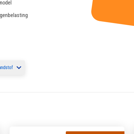
 model
egenbelasting
andstof