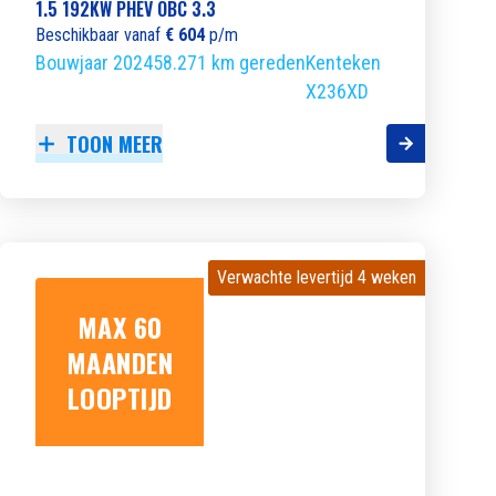
1.5 192KW PHEV OBC 3.3
Beschikbaar vanaf
€ 604
p/m
Bouwjaar 2024
58.271 km gereden
Kenteken
X236XD
TOON MEER
Verwachte levertijd 4 weken
Verwachte levertijd 4 weken
MAX 60
MAANDEN
LOOPTIJD