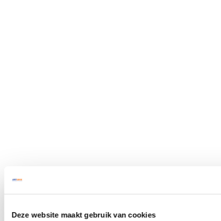
Deze website maakt gebruik van cookies