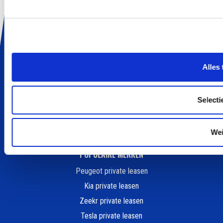
ALLES OVER LEASEN
Wat is Private Lease
Private Lease Occasion
Elektrisch Private Lease
Hybride Private Lease
Alles
Private Lease vergelijker
Private Lease berekenen
Selecti
Kleine elektrische auto
Goedkoop auto leasen
We
POPULAIRE MERKEN
Peugeot private leasen
Kia private leasen
Zeekr private leasen
Tesla private leasen