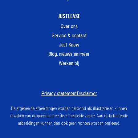
JUSTLEASE
Over ons
Service & contact
Just Know
Blog, nieuws en meer
Werken bij
Privacy statement
Disclaimer
De afgebeelde afbeeldingen worden getoond als illustratie en kunnen
afwijken van de geconfigureerde en bestelde versie. Aan de betreffende
afbeeldingen kunnen dan ook geen rechten worden ontleend.