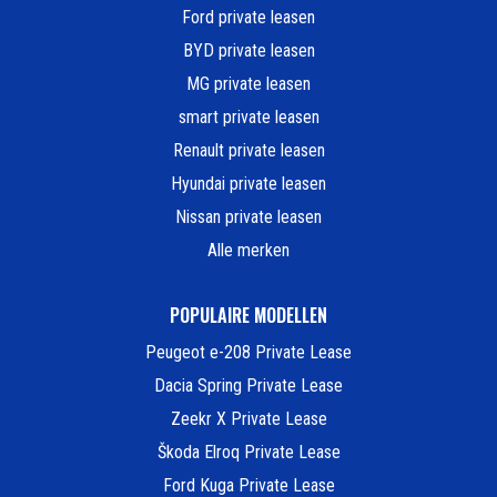
Ford private leasen
BYD private leasen
MG private leasen
smart private leasen
Renault private leasen
Hyundai private leasen
Nissan private leasen
Alle merken
POPULAIRE MODELLEN
Peugeot e-208 Private Lease
Dacia Spring Private Lease
Zeekr X Private Lease
Škoda Elroq Private Lease
Ford Kuga Private Lease