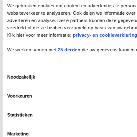
We gebruiken cookies om content en advertenties te persona
websiteverkeer te analyseren. Ook delen we informatie over 
adverteren en analyse. Deze partners kunnen deze gegevens
All-risk verzekerd
Inclusief wegenbelasting
verstrekt of die ze hebben verzameld op basis van uw gebru
Klik hier voor meer informatie:
privacy- en cookieverklarin
We werken samen met
25 derden
die uw gegevens kunnen 
AANBOD
Toestemmingsselectie
Private Lease
Noodzakelijk
Occasions
Zelf samenstellen
Voorkeuren
Elektrisch en Hybride
Aanbiedingen
Statistieken
Zakelijk Lease
Marketing