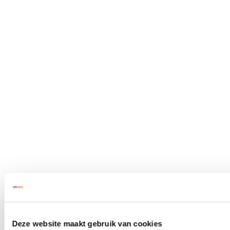
Deze website maakt gebruik van cookies