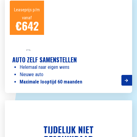
Leaseprijs p/m
vanaf
€
642
AUTO ZELF SAMENSTELLEN
Helemaal naar eigen wens
Nieuwe auto
Maximale looptijd 60 maanden
TIJDELIJK NIET