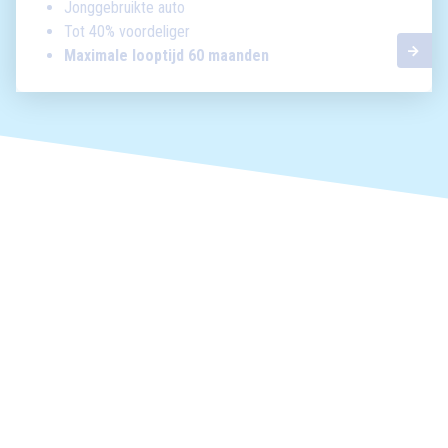
Jonggebruikte auto
Tot 40% voordeliger
Maximale looptijd 60 maanden