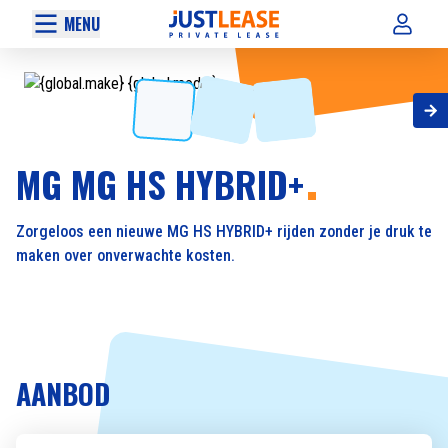
MENU
MG MG HS HYBRID+
Zorgeloos een nieuwe MG HS HYBRID+ rijden zonder je druk te
maken over onverwachte kosten.
AANBOD