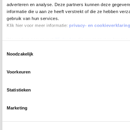
adverteren en analyse. Deze partners kunnen deze gegeve
informatie die u aan ze heeft verstrekt of die ze hebben ver
gebruik van hun services.
Klik hier voor meer informatie:
privacy- en cookieverklarin
We werken samen met
25 derden
die uw gegevens kunnen 
Toestemmingsselectie
Noodzakelijk
Voorkeuren
Statistieken
Marketing