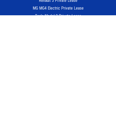
Renault 5 Private Lease
MG MG4 Electric Private Lease
Tesla Model 3 Private Lease
Alle modellen
INFORMATIE
Algemene voorwaarden
Aanvullende voorwaarden
Verzekeringsvoorwaarden
Algemene voorwaarden auto abonnement
Inleverhandleiding
Klachtenprocedure
JUSTLEASE
Over ons