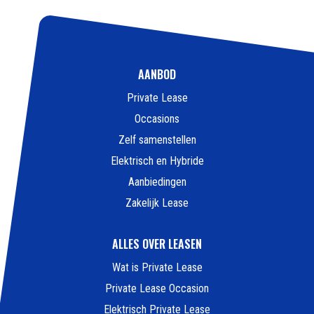
AANBOD
Private Lease
Occasions
Zelf samenstellen
Elektrisch en Hybride
Aanbiedingen
Zakelijk Lease
ALLES OVER LEASEN
Wat is Private Lease
Private Lease Occasion
Elektrisch Private Lease