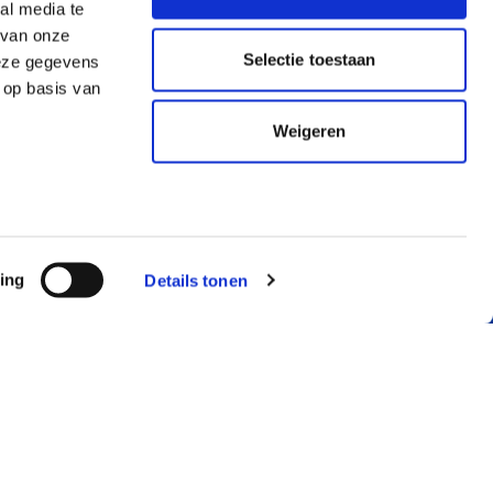
al media te
 van onze
Selectie toestaan
deze gegevens
 op basis van
Weigeren
ing
Details tonen
RMATIE
JUSTLEASE
mene voorwaarden
Over ons
llende voorwaarden
Service & contact
ekeringsvoorwaarden
Just Know
mene voorwaarden auto
Blog, nieuws en
nement
meer