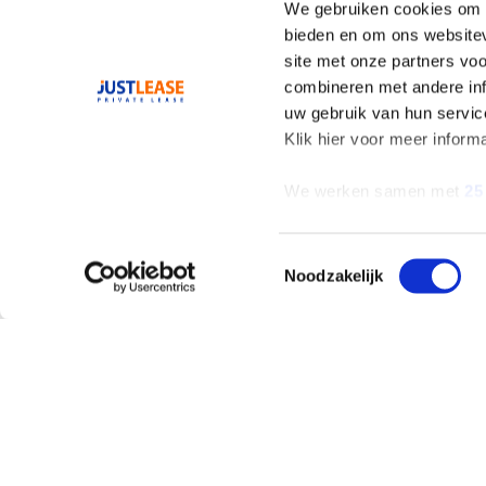
We gebruiken cookies om c
bieden en om ons websitev
site met onze partners vo
combineren met andere inf
uw gebruik van hun servic
Klik hier voor meer inform
We werken samen met
25
Toestemmingsselectie
Noodzakelijk
AANBOD
ALLES OVER LEAS
Private Lease
Wat is Private Leas
Occasions
Private Lease Occa
Zelf samenstellen
Elektrisch Private
Lease
Elektrisch en
Hybride
Hybride Private Lea