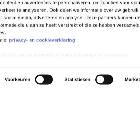
ontent en advertenties te personaliseren, om functies voor soci
erkeer te analyseren. Ook delen we informatie over uw gebruik
or social media, adverteren en analyse. Deze partners kunnen 
ormatie die u aan ze heeft verstrekt of die ze hebben verzameld
es.
All-risk verzekerd
Inclusief wegenbelasting
atie:
privacy- en cookieverklaring
 derden
die uw gegevens kunnen ontvangen en verwerken.
Voorkeuren
Statistieken
Market
EN
POPULAIRE MERKEN
POPULAIRE MODELLEN
INFO
e
Peugeot private
Peugeot e-208 Private Lease
Alge
leasen
sion
Dacia Spring Private Lease
Aanvu
Kia private leasen
Zeekr X Private Lease
Verz
Zeekr private leasen
Škoda Elroq Private Lease
Alge
se
Tesla private leasen
abon