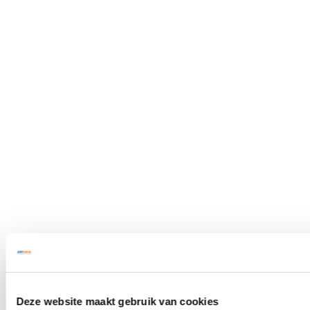
Deze website maakt gebruik van cookies