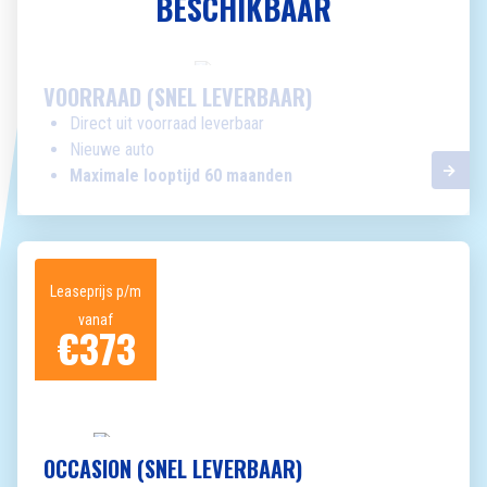
BESCHIKBAAR
VOORRAAD (SNEL LEVERBAAR)
Direct uit voorraad leverbaar
Nieuwe auto
Maximale looptijd 60 maanden
Leaseprijs p/m
vanaf
€
373
OCCASION (SNEL LEVERBAAR)