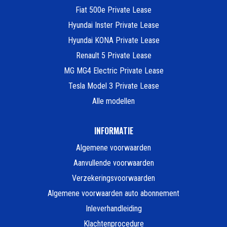
Fiat 500e Private Lease
Hyundai Inster Private Lease
Hyundai KONA Private Lease
Renault 5 Private Lease
MG MG4 Electric Private Lease
Tesla Model 3 Private Lease
Alle modellen
INFORMATIE
Algemene voorwaarden
Aanvullende voorwaarden
Verzekeringsvoorwaarden
Algemene voorwaarden auto abonnement
Inleverhandleiding
Klachtenprocedure