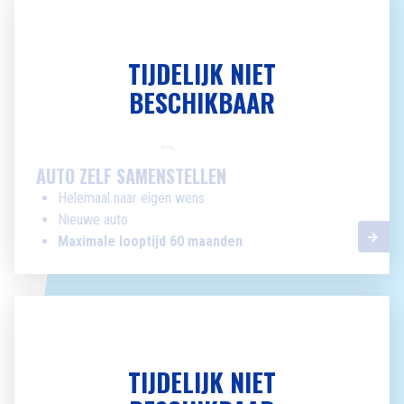
TIJDELIJK NIET
BESCHIKBAAR
AUTO ZELF SAMENSTELLEN
Helemaal naar eigen wens
Nieuwe auto
Maximale looptijd 60 maanden
TIJDELIJK NIET