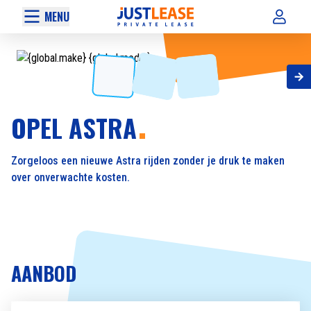
MENU
OPEL ASTRA
Zorgeloos een nieuwe Astra rijden zonder je druk te maken
over onverwachte kosten.
AANBOD