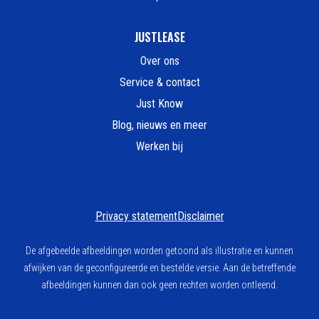
JUSTLEASE
Over ons
Service & contact
Just Know
Blog, nieuws en meer
Werken bij
Privacy statement
Disclaimer
De afgebeelde afbeeldingen worden getoond als illustratie en kunnen
afwijken van de geconfigureerde en bestelde versie. Aan de betreffende
afbeeldingen kunnen dan ook geen rechten worden ontleend.