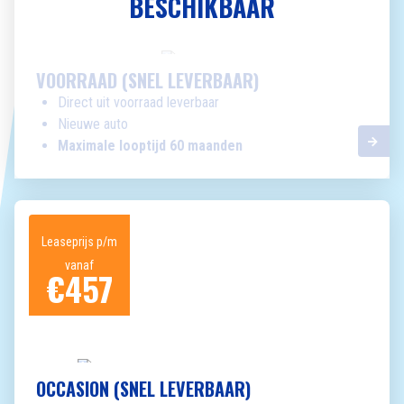
BESCHIKBAAR
VOORRAAD (SNEL LEVERBAAR)
Direct uit voorraad leverbaar
Nieuwe auto
Maximale looptijd 60 maanden
Leaseprijs p/m
vanaf
€
457
OCCASION (SNEL LEVERBAAR)