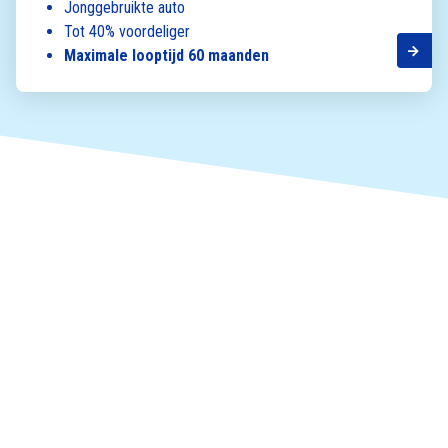
Jonggebruikte auto
Tot 40% voordeliger
Maximale looptijd 60 maanden