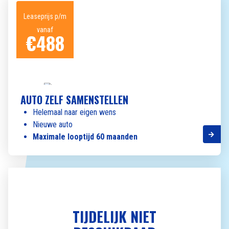
Leaseprijs p/m
vanaf
€
488
AUTO ZELF SAMENSTELLEN
Helemaal naar eigen wens
Nieuwe auto
Maximale looptijd 60 maanden
TIJDELIJK NIET