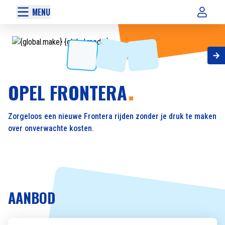
MENU
OPEL FRONTERA
Zorgeloos een nieuwe Frontera rijden zonder je druk te maken
over onverwachte kosten.
AANBOD