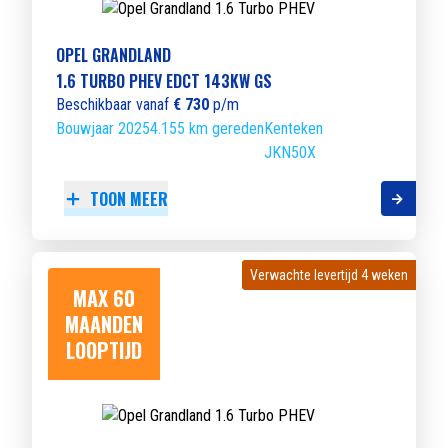
OPEL GRANDLAND
1.6 TURBO PHEV EDCT 143KW GS
Beschikbaar vanaf
€ 730
p/m
Bouwjaar 2025
4.155 km gereden
Kenteken
JKN50X
TOON MEER
Verwachte levertijd 4 weken
Verwachte levertijd 4 weken
MAX 60
MAANDEN
LOOPTIJD