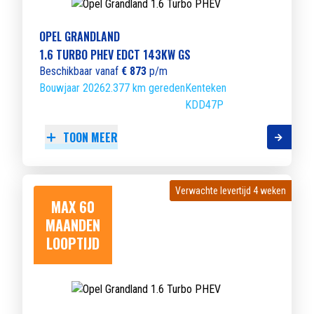
OPEL GRANDLAND
1.6 TURBO PHEV EDCT 143KW GS
Beschikbaar vanaf
€ 873
p/m
Bouwjaar 2026
2.377 km gereden
Kenteken
KDD47P
TOON MEER
Verwachte levertijd 4 weken
Verwachte levertijd 4 weken
MAX 60
MAANDEN
LOOPTIJD