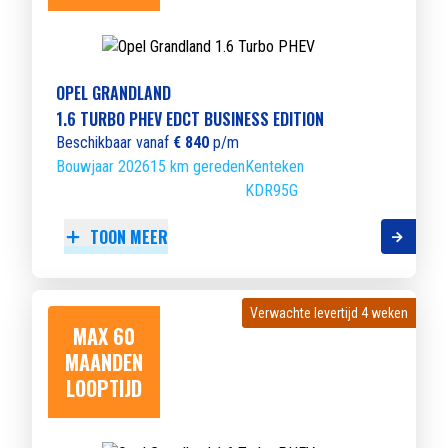
OPEL GRANDLAND
1.6 TURBO PHEV EDCT BUSINESS EDITION
Beschikbaar vanaf
€ 840
p/m
Bouwjaar 2026
15 km gereden
Kenteken
KDR95G
TOON MEER
Verwachte levertijd 4 weken
Verwachte levertijd 4 weken
MAX 60
MAANDEN
LOOPTIJD