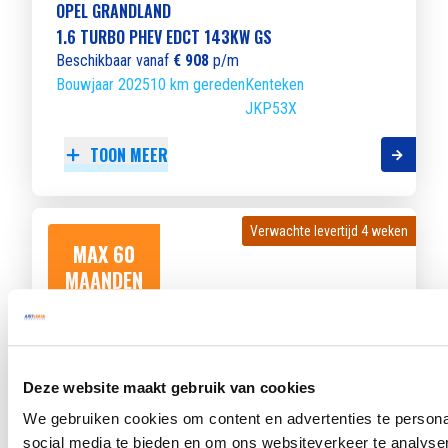
OPEL GRANDLAND
1.6 TURBO PHEV EDCT 143KW GS
Beschikbaar vanaf
€ 908
p/m
Bouwjaar 2025
10 km gereden
Kenteken
JKP53X
TOON MEER
Verwachte levertijd 4 weken
Verwachte levertijd 4 weken
MAX 60
MAANDEN
LOOPTIJD
Deze website maakt gebruik van cookies
OPEL GRANDLAND
We gebruiken cookies om content en advertenties te persona
1.6 TURBO PHEV EDCT 143KW ULTIMATE
social media te bieden en om ons websiteverkeer te analyse