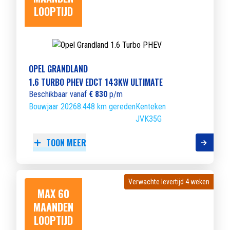
LOOPTIJD
OPEL GRANDLAND
1.6 TURBO PHEV EDCT 143KW ULTIMATE
Beschikbaar vanaf
€ 830
p/m
Bouwjaar 2026
8.448 km gereden
Kenteken
JVK35G
TOON MEER
Verwachte levertijd 4 weken
Verwachte levertijd 4 weken
MAX 60
MAANDEN
LOOPTIJD