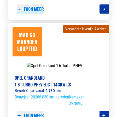
TOON MEER
Verwachte levertijd 4 weken
Verwachte levertijd 4 weken
MAX 60
MAANDEN
LOOPTIJD
OPEL GRANDLAND
1.6 TURBO PHEV EDCT 143KW GS
Beschikbaar vanaf
€ 780
p/m
Bouwjaar 2026
8.030 km gereden
Kenteken
JVN89L
TOON MEER