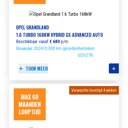
OPEL GRANDLAND
1.6 TURBO 168KW HYBRID GS ADVANCED AUTO
Beschikbaar vanaf
€ 680
p/m
Bouwjaar 2024
10.000 km gereden
Kenteken
GDV27B
TOON MEER
Verwachte levertijd 4 weken
Verwachte levertijd 4 weken
MAX 60
MAANDEN
LOOPTIJD