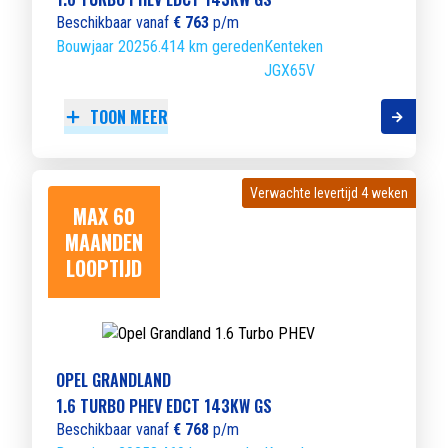
Beschikbaar vanaf
€ 763
p/m
Bouwjaar 2025
6.414 km gereden
Kenteken
JGX65V
TOON MEER
Verwachte levertijd 4 weken
Verwachte levertijd 4 weken
MAX 60
MAANDEN
LOOPTIJD
OPEL GRANDLAND
1.6 TURBO PHEV EDCT 143KW GS
Beschikbaar vanaf
€ 768
p/m