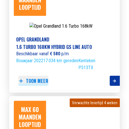
LOOPTIJD
OPEL GRANDLAND
1.6 TURBO 168KW HYBRID GS LINE AUTO
Beschikbaar vanaf
€ 580
p/m
Bouwjaar 2022
17.034 km gereden
Kenteken
P513TX
TOON MEER
Verwachte levertijd 4 weken
Verwachte levertijd 4 weken
MAX 60
MAANDEN
LOOPTIJD