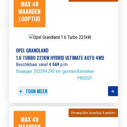
MAX 48
MAANDEN
LOOPTIJD
OPEL GRANDLAND
1.6 TURBO 221KW HYBRID ULTIMATE AUTO 4WD
Beschikbaar vanaf
€ 569
p/m
Bouwjaar 2022
94.240 km gereden
Kenteken
P805SP
TOON MEER
Verwachte levertijd 4 weken
Verwachte levertijd 4 weken
MAX 48
MAANDEN