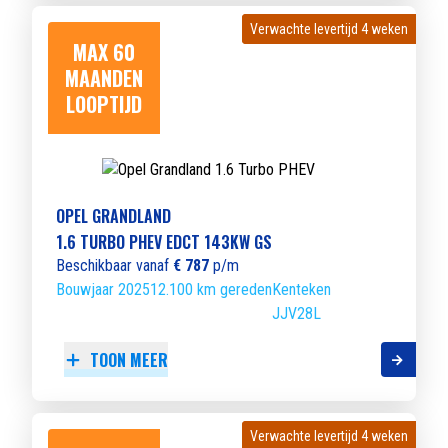
Verwachte levertijd 4 weken
Verwachte levertijd 4 weken
MAX 60
MAANDEN
LOOPTIJD
OPEL GRANDLAND
1.6 TURBO PHEV EDCT 143KW GS
Beschikbaar vanaf
€ 787
p/m
Bouwjaar 2025
12.100 km gereden
Kenteken
JJV28L
TOON MEER
Verwachte levertijd 4 weken
Verwachte levertijd 4 weken