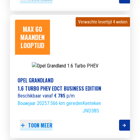
Verwachte levertijd 4 weken
Verwachte levertijd 4 weken
MAX 60
MAANDEN
LOOPTIJD
OPEL GRANDLAND
1.6 TURBO PHEV EDCT BUSINESS EDITION
Beschikbaar vanaf
€ 785
p/m
Bouwjaar 2025
7.566 km gereden
Kenteken
JND38S
TOON MEER