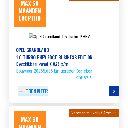
MAX 60
MAANDEN
LOOPTIJD
OPEL GRANDLAND
1.6 TURBO PHEV EDCT BUSINESS EDITION
Beschikbaar vanaf
€ 828
p/m
Bouwjaar 2026
5.636 km gereden
Kenteken
KDD52P
TOON MEER
Verwachte levertijd 4 weken
Verwachte levertijd 4 weken
MAX 60
MAANDEN