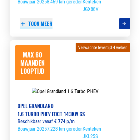
Bouwjaar 2025
8.469 km gereden
Kenteken
JGX88V
TOON MEER
Verwachte levertijd 4 weken
Verwachte levertijd 4 weken
MAX 60
MAANDEN
LOOPTIJD
OPEL GRANDLAND
1.6 TURBO PHEV EDCT 143KW GS
Beschikbaar vanaf
€ 774
p/m
Bouwjaar 2025
7.228 km gereden
Kenteken
JKL25S