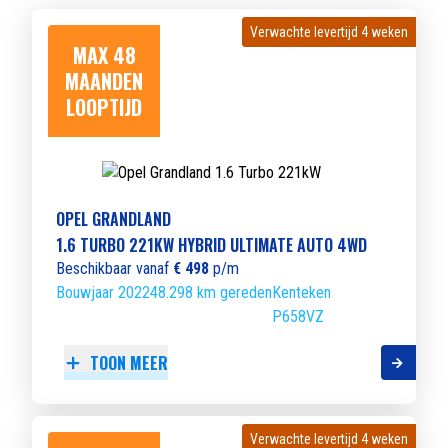
Verwachte levertijd 4 weken
Verwachte levertijd 4 weken
MAX 48
MAANDEN
LOOPTIJD
OPEL GRANDLAND
1.6 TURBO 221KW HYBRID ULTIMATE AUTO 4WD
Beschikbaar vanaf
€ 498
p/m
Bouwjaar 2022
48.298 km gereden
Kenteken
P658VZ
TOON MEER
Verwachte levertijd 4 weken
Verwachte levertijd 4 weken