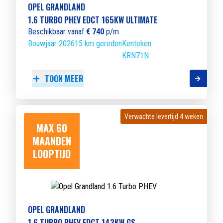
OPEL GRANDLAND
1.6 TURBO PHEV EDCT 165KW ULTIMATE
Beschikbaar vanaf
€ 740
p/m
Bouwjaar 2026
15 km gereden
Kenteken
KRN71N
TOON MEER
Verwachte levertijd 4 weken
Verwachte levertijd 4 weken
MAX 60
MAANDEN
LOOPTIJD
OPEL GRANDLAND
1.6 TURBO PHEV EDCT 143KW GS