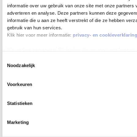
Beschikbaar vanaf
€ 928
p/m
informatie over uw gebruik van onze site met onze partners 
Bouwjaar 2026
3.945 km gereden
Kenteken
adverteren en analyse. Deze partners kunnen deze gegeve
KDD58P
informatie die u aan ze heeft verstrekt of die ze hebben ver
gebruik van hun services.
TOON MEER
Klik hier voor meer informatie:
privacy- en cookieverklarin
We werken samen met
25 derden
die uw gegevens kunnen 
Toestemmingsselectie
Je hebt alles bekeken
Noodzakelijk
Voorkeuren
Statistieken
Marketing