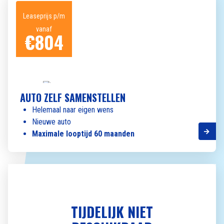
Leaseprijs p/m
vanaf
€
804
AUTO ZELF SAMENSTELLEN
Helemaal naar eigen wens
Nieuwe auto
Maximale looptijd 60 maanden
TIJDELIJK NIET