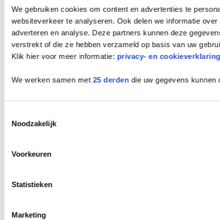
We gebruiken cookies om content en advertenties te persona
websiteverkeer te analyseren. Ook delen we informatie over 
adverteren en analyse. Deze partners kunnen deze gegevens
All-risk verzekerd
Inclusief wegenbelasting
verstrekt of die ze hebben verzameld op basis van uw gebru
Klik hier voor meer informatie:
privacy- en cookieverklarin
We werken samen met
25 derden
die uw gegevens kunnen 
AANBOD
Toestemmingsselectie
Private Lease
Noodzakelijk
Occasions
Zelf samenstellen
Voorkeuren
Elektrisch en Hybride
Aanbiedingen
Statistieken
Zakelijk Lease
Marketing