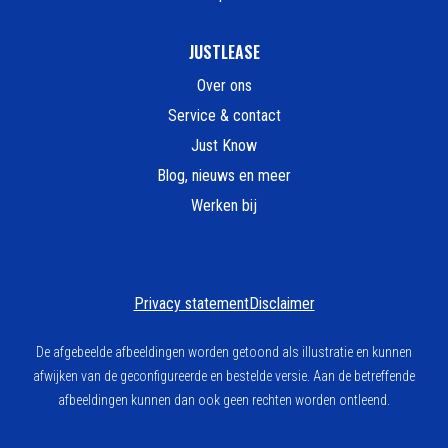
JUSTLEASE
Over ons
Service & contact
Just Know
Blog, nieuws en meer
Werken bij
Privacy statement
Disclaimer
De afgebeelde afbeeldingen worden getoond als illustratie en kunnen
afwijken van de geconfigureerde en bestelde versie. Aan de betreffende
afbeeldingen kunnen dan ook geen rechten worden ontleend.