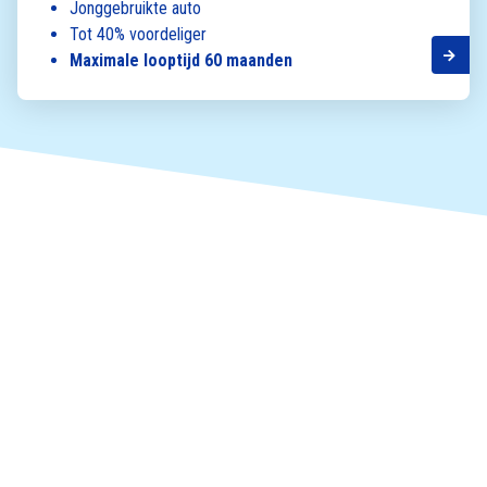
Jonggebruikte auto
Tot 40% voordeliger
Maximale looptijd 60 maanden