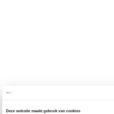
Deze website maakt gebruik van cookies