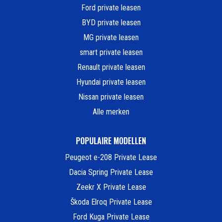
Ford private leasen
BYD private leasen
MG private leasen
smart private leasen
Renault private leasen
Hyundai private leasen
Nissan private leasen
Alle merken
POPULAIRE MODELLEN
Peugeot e-208 Private Lease
Dacia Spring Private Lease
Zeekr X Private Lease
Škoda Elroq Private Lease
Ford Kuga Private Lease