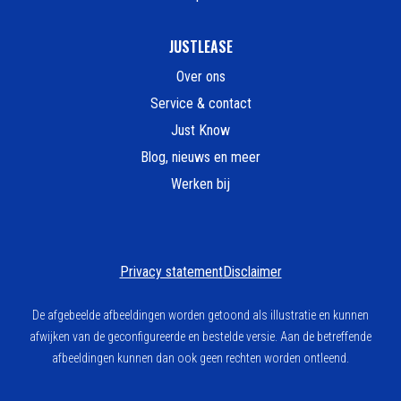
JUSTLEASE
Over ons
Service & contact
Just Know
Blog, nieuws en meer
Werken bij
Privacy statement
Disclaimer
De afgebeelde afbeeldingen worden getoond als illustratie en kunnen
afwijken van de geconfigureerde en bestelde versie. Aan de betreffende
afbeeldingen kunnen dan ook geen rechten worden ontleend.