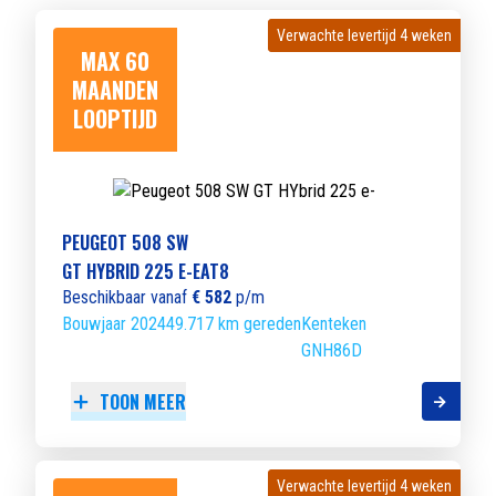
Verwachte levertijd 4 weken
Verwachte levertijd 4 weken
MAX 60
MAANDEN
LOOPTIJD
PEUGEOT 508 SW
GT HYBRID 225 E-EAT8
Beschikbaar vanaf
€ 582
p/m
Bouwjaar 2024
49.717 km gereden
Kenteken
GNH86D
TOON MEER
Verwachte levertijd 4 weken
Verwachte levertijd 4 weken