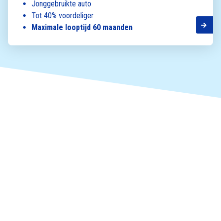
Jonggebruikte auto
Tot 40% voordeliger
Maximale looptijd 60 maanden