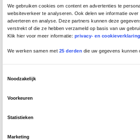
We gebruiken cookies om content en advertenties te persona
websiteverkeer te analyseren. Ook delen we informatie over 
adverteren en analyse. Deze partners kunnen deze gegevens
All-risk verzekerd
Inclusief wegenbelasting
verstrekt of die ze hebben verzameld op basis van uw gebru
Klik hier voor meer informatie:
privacy- en cookieverklarin
We werken samen met
25 derden
die uw gegevens kunnen 
AANBOD
Toestemmingsselectie
Private Lease
Noodzakelijk
Occasions
Zelf samenstellen
Voorkeuren
Elektrisch en Hybride
Aanbiedingen
Statistieken
Zakelijk Lease
Marketing