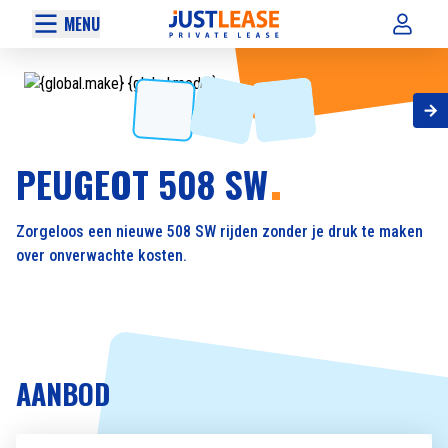
MENU
PEUGEOT 508 SW
Zorgeloos een nieuwe 508 SW rijden zonder je druk te maken
over onverwachte kosten.
AANBOD