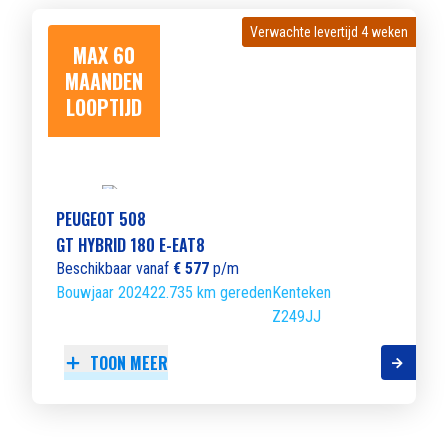
Verwachte levertijd 4 weken
Verwachte levertijd 4 weken
MAX 60
MAANDEN
LOOPTIJD
PEUGEOT 508
GT HYBRID 180 E-EAT8
Beschikbaar vanaf
€ 577
p/m
Bouwjaar 2024
22.735 km gereden
Kenteken
Z249JJ
TOON MEER