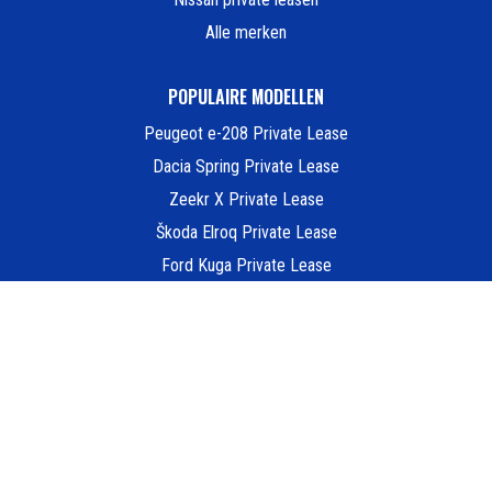
Alle merken
POPULAIRE MODELLEN
Peugeot e-208 Private Lease
Dacia Spring Private Lease
Zeekr X Private Lease
Škoda Elroq Private Lease
Ford Kuga Private Lease
Fiat 500e Private Lease
Hyundai Inster Private Lease
Hyundai KONA Private Lease
Renault 5 Private Lease
MG MG4 Electric Private Lease
Tesla Model 3 Private Lease