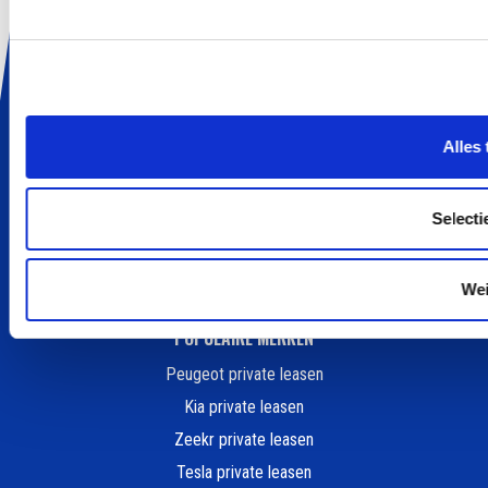
ALLES OVER LEASEN
Wat is Private Lease
Private Lease Occasion
Elektrisch Private Lease
Hybride Private Lease
Alles
Private Lease vergelijker
Private Lease berekenen
Selecti
Kleine elektrische auto
Goedkoop auto leasen
We
POPULAIRE MERKEN
Peugeot private leasen
Kia private leasen
Zeekr private leasen
Tesla private leasen