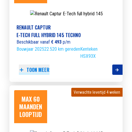
RENAULT CAPTUR
E-TECH FULL HYBRID 145 TECHNO
Beschikbaar vanaf
€ 493
p/m
Bouwjaar 2025
22.520 km gereden
Kenteken
HSX93X
TOON MEER
Verwachte levertijd 4 weken
Verwachte levertijd 4 weken
MAX 60
MAANDEN
LOOPTIJD