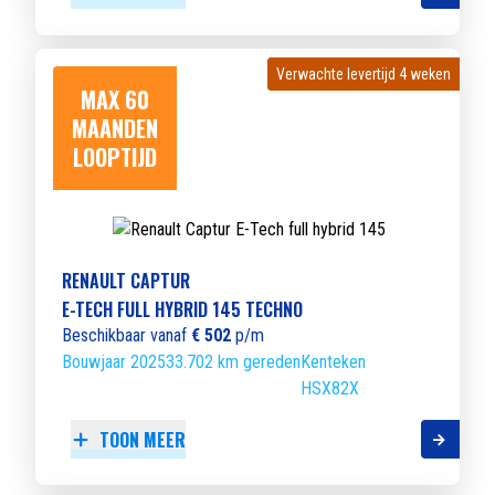
Verwachte levertijd 4 weken
Verwachte levertijd 4 weken
MAX 60
MAANDEN
LOOPTIJD
RENAULT CAPTUR
E-TECH FULL HYBRID 145 TECHNO
Beschikbaar vanaf
€ 502
p/m
Bouwjaar 2025
33.702 km gereden
Kenteken
HSX82X
TOON MEER