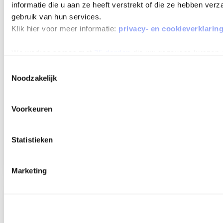
MAX 60
informatie die u aan ze heeft verstrekt of die ze hebben ver
MAANDEN
gebruik van hun services.
LOOPTIJD
Klik hier voor meer informatie:
privacy- en cookieverklarin
We werken samen met
25 derden
die uw gegevens kunnen 
Toestemmingsselectie
Noodzakelijk
RENAULT CAPTUR
E-TECH FULL HYBRID 145 TECHNO
Voorkeuren
Beschikbaar vanaf
€ 505
p/m
Bouwjaar 2025
37.594 km gereden
Kenteken
HSX98X
Statistieken
TOON MEER
Marketing
Verwachte levertijd 4 weken
Verwachte levertijd 4 weken
MAX 60
MAANDEN