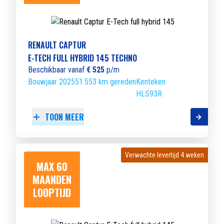
RENAULT CAPTUR
E-TECH FULL HYBRID 145 TECHNO
Beschikbaar vanaf
€ 525
p/m
Bouwjaar 2025
51.553 km gereden
Kenteken
HLS93R
TOON MEER
Verwachte levertijd 4 weken
Verwachte levertijd 4 weken
MAX 60
MAANDEN
LOOPTIJD