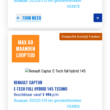
Bouwjaar 2025
26.570 km gereden
Kenteken
HSX87X
TOON MEER
Verwachte levertijd 4 weken
Verwachte levertijd 4 weken
MAX 60
MAANDEN
LOOPTIJD
RENAULT CAPTUR
E-TECH FULL HYBRID 145 TECHNO
Beschikbaar vanaf
€ 496
p/m
Bouwjaar 2025
25.970 km gereden
Kenteken
HSX80X