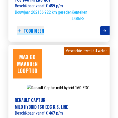
Beschikbaar vanaf
€ 459
p/m
Bouwjaar 2021
56.922 km gereden
Kenteken
L486FS
TOON MEER
Verwachte levertijd 4 weken
Verwachte levertijd 4 weken
MAX 60
MAANDEN
LOOPTIJD
RENAULT CAPTUR
MILD HYBRID 160 EDC R.S. LINE
Beschikbaar vanaf
€ 467
p/m