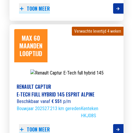
TOON MEER
Verwachte levertijd 4 weken
Verwachte levertijd 4 weken
MAX 60
MAANDEN
LOOPTIJD
RENAULT CAPTUR
E-TECH FULL HYBRID 145 ESPRIT ALPINE
Beschikbaar vanaf
€ 551
p/m
Bouwjaar 2025
27.213 km gereden
Kenteken
HKJ08S
TOON MEER