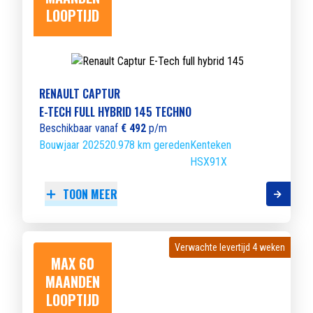
LOOPTIJD
RENAULT CAPTUR
E-TECH FULL HYBRID 145 TECHNO
Beschikbaar vanaf
€ 492
p/m
Bouwjaar 2025
20.978 km gereden
Kenteken
HSX91X
TOON MEER
Verwachte levertijd 4 weken
Verwachte levertijd 4 weken
MAX 60
MAANDEN
LOOPTIJD