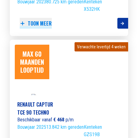
Bouwjaar 2023
80.725 km gereden
Kenteken
X532HK
TOON MEER
Verwachte levertijd 4 weken
Verwachte levertijd 4 weken
MAX 60
MAANDEN
LOOPTIJD
RENAULT CAPTUR
TCE 90 TECHNO
Beschikbaar vanaf
€ 468
p/m
Bouwjaar 2025
13.842 km gereden
Kenteken
GZS19B