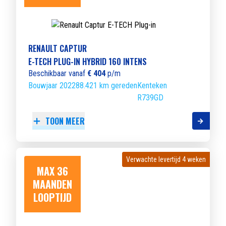
RENAULT CAPTUR
E-TECH PLUG-IN HYBRID 160 INTENS
Beschikbaar vanaf
€ 404
p/m
Bouwjaar 2022
88.421 km gereden
Kenteken
R739GD
TOON MEER
Verwachte levertijd 4 weken
Verwachte levertijd 4 weken
MAX 36
MAANDEN
LOOPTIJD