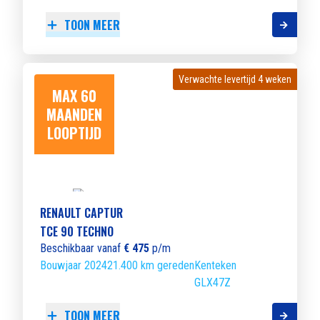
TOON MEER
Verwachte levertijd 4 weken
Verwachte levertijd 4 weken
MAX 60
MAANDEN
LOOPTIJD
RENAULT CAPTUR
TCE 90 TECHNO
Beschikbaar vanaf
€ 475
p/m
Bouwjaar 2024
21.400 km gereden
Kenteken
GLX47Z
TOON MEER