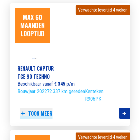
Verwachte levertijd 4 weken
Verwachte levertijd 4 weken
MAX 60
MAANDEN
LOOPTIJD
RENAULT CAPTUR
TCE 90 TECHNO
Beschikbaar vanaf
€ 345
p/m
Bouwjaar 2022
72.337 km gereden
Kenteken
R906PK
TOON MEER
Verwachte levertijd 4 weken
Verwachte levertijd 4 weken