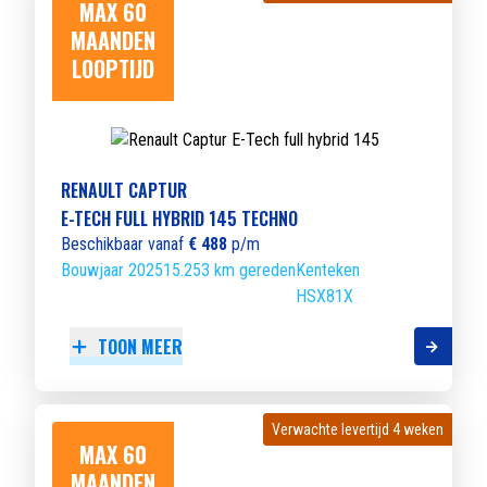
MAX 60
MAANDEN
LOOPTIJD
RENAULT CAPTUR
E-TECH FULL HYBRID 145 TECHNO
Beschikbaar vanaf
€ 488
p/m
Bouwjaar 2025
15.253 km gereden
Kenteken
HSX81X
TOON MEER
Verwachte levertijd 4 weken
Verwachte levertijd 4 weken
MAX 60
MAANDEN