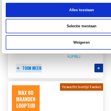
LOOPTIJD
Alles toestaan
Selectie toestaan
RENAULT CAPTUR
E-TECH FULL HYBRID 145 TECHNO
Weigeren
Beschikbaar vanaf
€ 524
p/m
Bouwjaar 2025
47.516 km gereden
Kenteken
HJP86J
TOON MEER
Verwachte levertijd 4 weken
Verwachte levertijd 4 weken
MAX 60
MAANDEN
LOOPTIJD