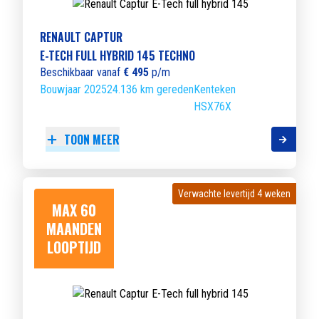
RENAULT CAPTUR
E-TECH FULL HYBRID 145 TECHNO
Beschikbaar vanaf
€ 495
p/m
Bouwjaar 2025
24.136 km gereden
Kenteken
HSX76X
TOON MEER
Verwachte levertijd 4 weken
Verwachte levertijd 4 weken
MAX 60
MAANDEN
LOOPTIJD