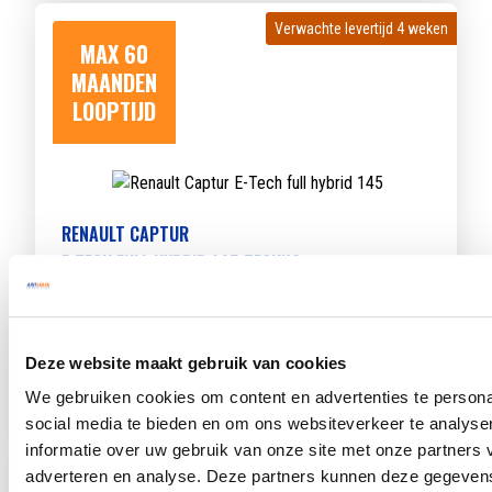
Verwachte levertijd 4 weken
Verwachte levertijd 4 weken
MAX 60
MAANDEN
LOOPTIJD
RENAULT CAPTUR
E-TECH FULL HYBRID 145 TECHNO
Beschikbaar vanaf
€ 504
p/m
Bouwjaar 2025
29.839 km gereden
Kenteken
HSX78X
Deze website maakt gebruik van cookies
TOON MEER
We gebruiken cookies om content en advertenties te persona
social media te bieden en om ons websiteverkeer te analyse
informatie over uw gebruik van onze site met onze partners 
Verwachte levertijd 4 weken
Verwachte levertijd 4 weken
adverteren en analyse. Deze partners kunnen deze gegeve