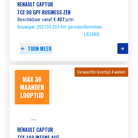
RENAULT CAPTUR
TCE 90 GPF BUSINESS ZEN
Beschikbaar vanaf
€ 437
p/m
Bouwjaar 2021
59.353 km gereden
Kenteken
L824BB
TOON MEER
Verwachte levertijd 4 weken
Verwachte levertijd 4 weken
MAX 36
MAANDEN
LOOPTIJD
RENAULT CAPTUR
TCE 140 INTENS AUT