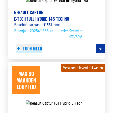
RENAULT CAPTUR
E-TECH FULL HYBRID 145 TECHNO
Beschikbaar vanaf
€ 531
p/m
Bouwjaar 2025
41.388 km gereden
Kenteken
HTV89V
TOON MEER
Verwachte levertijd 4 weken
Verwachte levertijd 4 weken
MAX 60
MAANDEN
LOOPTIJD