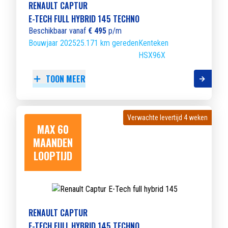
RENAULT CAPTUR
E-TECH FULL HYBRID 145 TECHNO
Beschikbaar vanaf
€ 495
p/m
Bouwjaar 2025
25.171 km gereden
Kenteken
HSX96X
TOON MEER
Verwachte levertijd 4 weken
Verwachte levertijd 4 weken
MAX 60
MAANDEN
LOOPTIJD
RENAULT CAPTUR
E-TECH FULL HYBRID 145 TECHNO