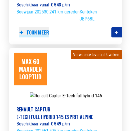
Beschikbaar vanaf
€ 543
p/m
Bouwjaar 2025
30.241 km gereden
Kenteken
JBP68L
TOON MEER
Verwachte levertijd 4 weken
Verwachte levertijd 4 weken
MAX 60
MAANDEN
LOOPTIJD
RENAULT CAPTUR
E-TECH FULL HYBRID 145 ESPRIT ALPINE
Beschikbaar vanaf
€ 549
p/m
Bouwjaar 2025
61.575 km gereden
Kenteken