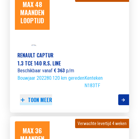
MAX 48
MAANDEN
LOOPTIJD
RENAULT CAPTUR
1.3 TCE 140 R.S. LINE
Beschikbaar vanaf
€ 363
p/m
Bouwjaar 2022
80.120 km gereden
Kenteken
N183TF
TOON MEER
Verwachte levertijd 4 weken
Verwachte levertijd 4 weken
MAX 36
MAANDEN