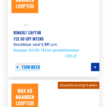
LOOPTIJD
RENAULT CAPTUR
TCE 90 GPF INTENS
Beschikbaar vanaf
€ 391
p/m
Bouwjaar 2021
85.744 km gereden
Kenteken
L055JZ
TOON MEER
Verwachte levertijd 4 weken
Verwachte levertijd 4 weken
MAX 60
MAANDEN
LOOPTIJD