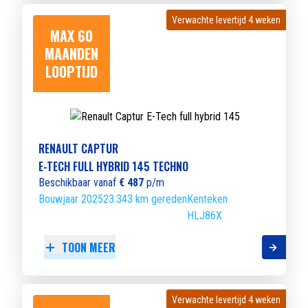
Verwachte levertijd 4 weken
Verwachte levertijd 4 weken
MAX 60
MAANDEN
LOOPTIJD
RENAULT CAPTUR
E-TECH FULL HYBRID 145 TECHNO
Beschikbaar vanaf
€ 487
p/m
Bouwjaar 2025
23.343 km gereden
Kenteken
HLJ86X
TOON MEER
Verwachte levertijd 4 weken
Verwachte levertijd 4 weken