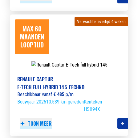
Verwachte levertijd 4 weken
Verwachte levertijd 4 weken
MAX 60
MAANDEN
LOOPTIJD
RENAULT CAPTUR
E-TECH FULL HYBRID 145 TECHNO
Beschikbaar vanaf
€ 485
p/m
Bouwjaar 2025
10.539 km gereden
Kenteken
HSX94X
TOON MEER