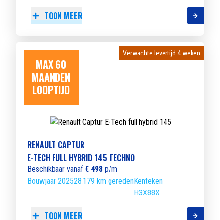
TOON MEER
Verwachte levertijd 4 weken
Verwachte levertijd 4 weken
MAX 60
MAANDEN
LOOPTIJD
RENAULT CAPTUR
E-TECH FULL HYBRID 145 TECHNO
Beschikbaar vanaf
€ 498
p/m
Bouwjaar 2025
28.179 km gereden
Kenteken
HSX88X
TOON MEER