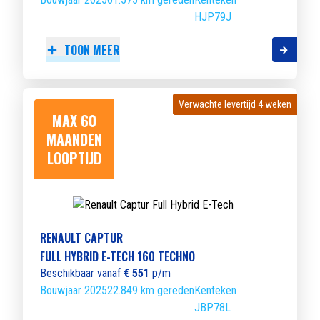
HJP79J
TOON MEER
Verwachte levertijd 4 weken
Verwachte levertijd 4 weken
MAX 60
MAANDEN
LOOPTIJD
RENAULT CAPTUR
FULL HYBRID E-TECH 160 TECHNO
Beschikbaar vanaf
€ 551
p/m
Bouwjaar 2025
22.849 km gereden
Kenteken
JBP78L