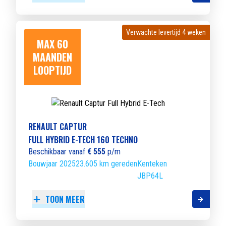
Verwachte levertijd 4 weken
Verwachte levertijd 4 weken
MAX 60
MAANDEN
LOOPTIJD
RENAULT CAPTUR
FULL HYBRID E-TECH 160 TECHNO
Beschikbaar vanaf
€ 555
p/m
Bouwjaar 2025
23.605 km gereden
Kenteken
JBP64L
TOON MEER