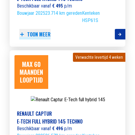
Beschikbaar vanaf
€ 495
p/m
Bouwjaar 2025
23.714 km gereden
Kenteken
HSP61S
TOON MEER
Verwachte levertijd 4 weken
Verwachte levertijd 4 weken
MAX 60
MAANDEN
LOOPTIJD
RENAULT CAPTUR
E-TECH FULL HYBRID 145 TECHNO
Beschikbaar vanaf
€ 496
p/m