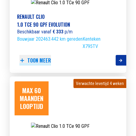
RENAULT CLIO
1.0 TCE 90 GPF EVOLUTION
Beschikbaar vanaf
€ 333
p/m
Bouwjaar 2024
63.442 km gereden
Kenteken
X795TV
TOON MEER
Verwachte levertijd 4 weken
Verwachte levertijd 4 weken
MAX 60
MAANDEN
LOOPTIJD