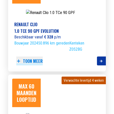
RENAULT CLIO
1.0 TCE 90 GPF EVOLUTION
Beschikbaar vanaf
€ 328
p/m
Bouwjaar 2024
50.896 km gereden
Kenteken
Z052BG
TOON MEER
Verwachte levertijd 4 weken
Verwachte levertijd 4 weken
MAX 60
MAANDEN
LOOPTIJD