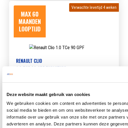
Verwachte levertijd 4 weken
Verwachte levertijd 4 weken
MAX 60
MAANDEN
LOOPTIJD
RENAULT CLIO
1.0 TCE 90 GPF EVOLUTION
Beschikbaar vanaf
€ 404
p/m
Bouwjaar 2025
12.486 km gereden
Kenteken
GZG34K
Deze website maakt gebruik van cookies
TOON MEER
We gebruiken cookies om content en advertenties te persona
social media te bieden en om ons websiteverkeer te analyse
informatie over uw gebruik van onze site met onze partners 
Verwachte levertijd 4 weken
Verwachte levertijd 4 weken
adverteren en analyse. Deze partners kunnen deze gegeve