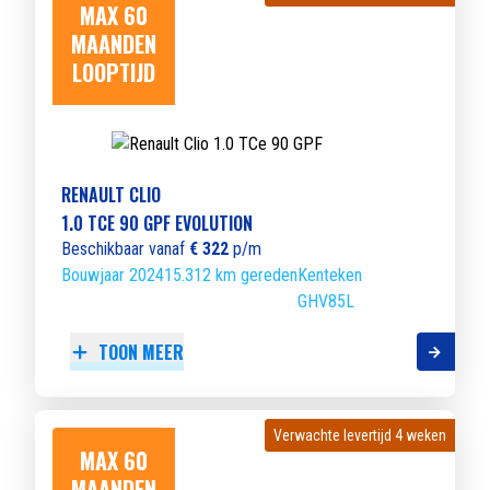
MAX 60
MAANDEN
LOOPTIJD
RENAULT CLIO
1.0 TCE 90 GPF EVOLUTION
Beschikbaar vanaf
€ 322
p/m
Bouwjaar 2024
15.312 km gereden
Kenteken
GHV85L
TOON MEER
Verwachte levertijd 4 weken
Verwachte levertijd 4 weken
MAX 60
MAANDEN