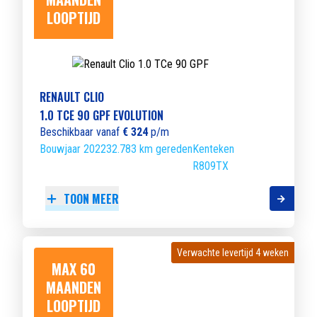
LOOPTIJD
RENAULT CLIO
1.0 TCE 90 GPF EVOLUTION
Beschikbaar vanaf
€ 324
p/m
Bouwjaar 2022
32.783 km gereden
Kenteken
R809TX
TOON MEER
Verwachte levertijd 4 weken
Verwachte levertijd 4 weken
MAX 60
MAANDEN
LOOPTIJD