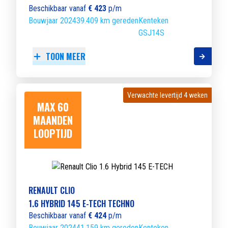
Beschikbaar vanaf
€ 423
p/m
Bouwjaar 2024
39.409 km gereden
Kenteken
GSJ14S
TOON MEER
Verwachte levertijd 4 weken
Verwachte levertijd 4 weken
MAX 60
MAANDEN
LOOPTIJD
RENAULT CLIO
1.6 HYBRID 145 E-TECH TECHNO
Beschikbaar vanaf
€ 424
p/m
Bouwjaar 2024
41.159 km gereden
Kenteken