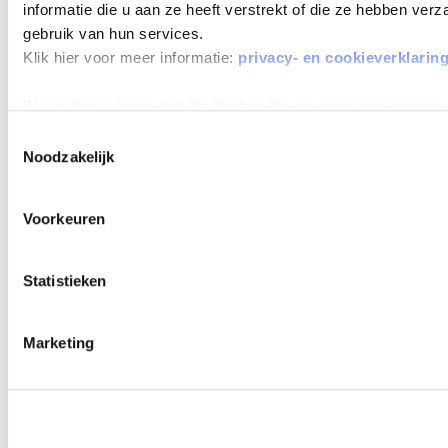
MAX 60
informatie die u aan ze heeft verstrekt of die ze hebben ver
MAANDEN
gebruik van hun services.
LOOPTIJD
Klik hier voor meer informatie:
privacy- en cookieverklarin
We werken samen met
25 derden
die uw gegevens kunnen 
Toestemmingsselectie
Noodzakelijk
RENAULT CLIO
1.0 TCE 90 GPF TECHNO
Voorkeuren
Beschikbaar vanaf
€ 408
p/m
Bouwjaar 2025
31.731 km gereden
Kenteken
GZG43K
Statistieken
TOON MEER
Marketing
Verwachte levertijd 4 weken
Verwachte levertijd 4 weken
MAX 60
MAANDEN