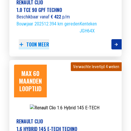
RENAULT CLIO
1.0 TCE 90 GPF TECHNO
Beschikbaar vanaf
€ 422
p/m
Bouwjaar 2025
12.394 km gereden
Kenteken
JGH64X
TOON MEER
Verwachte levertijd 4 weken
Verwachte levertijd 4 weken
MAX 60
MAANDEN
LOOPTIJD
RENAULT CLIO
1.6 HYBRID 145 E-TECH TECHNO