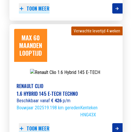
TOON MEER
Verwachte levertijd 4 weken
Verwachte levertijd 4 weken
MAX 60
MAANDEN
LOOPTIJD
RENAULT CLIO
1.6 HYBRID 145 E-TECH TECHNO
Beschikbaar vanaf
€ 426
p/m
Bouwjaar 2025
19.198 km gereden
Kenteken
HNG43X
TOON MEER