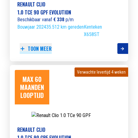
RENAULT CLIO
1.0 TCE 90 GPF EVOLUTION
Beschikbaar vanaf
€ 338
p/m
Bouwjaar 2024
35.512 km gereden
Kenteken
X658ST
TOON MEER
Verwachte levertijd 4 weken
Verwachte levertijd 4 weken
MAX 60
MAANDEN
LOOPTIJD
RENAULT CLIO
1.0 TCE 90 GPF EVOLUTION