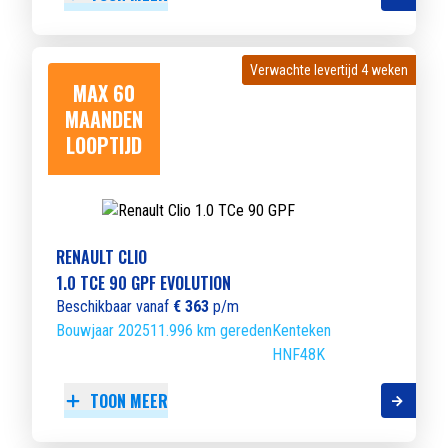
Verwachte levertijd 4 weken
Verwachte levertijd 4 weken
MAX 60
MAANDEN
LOOPTIJD
RENAULT CLIO
1.0 TCE 90 GPF EVOLUTION
Beschikbaar vanaf
€ 363
p/m
Bouwjaar 2025
11.996 km gereden
Kenteken
HNF48K
TOON MEER