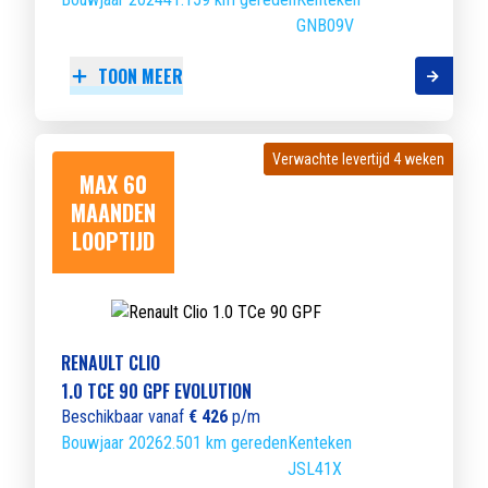
GNB09V
TOON MEER
Verwachte levertijd 4 weken
Verwachte levertijd 4 weken
MAX 60
MAANDEN
LOOPTIJD
RENAULT CLIO
1.0 TCE 90 GPF EVOLUTION
Beschikbaar vanaf
€ 426
p/m
Bouwjaar 2026
2.501 km gereden
Kenteken
JSL41X