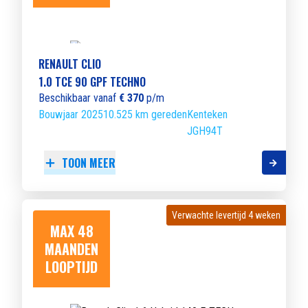
RENAULT CLIO
1.0 TCE 90 GPF TECHNO
Beschikbaar vanaf
€ 370
p/m
Bouwjaar 2025
10.525 km gereden
Kenteken
JGH94T
TOON MEER
Verwachte levertijd 4 weken
Verwachte levertijd 4 weken
MAX 48
MAANDEN
LOOPTIJD