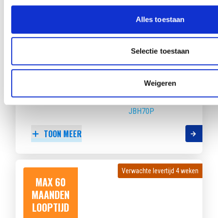
LOOPTIJD
Alles toestaan
Selectie toestaan
RENAULT CLIO
1.6 HYBRID 145 E-TECH TECHNO
Weigeren
Beschikbaar vanaf
€ 417
p/m
Bouwjaar 2025
8.571 km gereden
Kenteken
JBH70P
TOON MEER
Verwachte levertijd 4 weken
Verwachte levertijd 4 weken
MAX 60
MAANDEN
LOOPTIJD