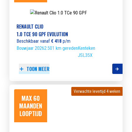
RENAULT CLIO
1.0 TCE 90 GPF EVOLUTION
Beschikbaar vanaf
€ 418
p/m
Bouwjaar 2026
2.501 km gereden
Kenteken
JSL35X
TOON MEER
Verwachte levertijd 4 weken
Verwachte levertijd 4 weken
MAX 60
MAANDEN
LOOPTIJD