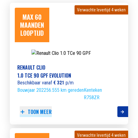
Verwachte levertijd 4 weken
Verwachte levertijd 4 weken
MAX 60
MAANDEN
LOOPTIJD
RENAULT CLIO
1.0 TCE 90 GPF EVOLUTION
Beschikbaar vanaf
€ 321
p/m
Bouwjaar 2022
56.555 km gereden
Kenteken
R758ZR
TOON MEER
Verwachte levertijd 4 weken
Verwachte levertijd 4 weken