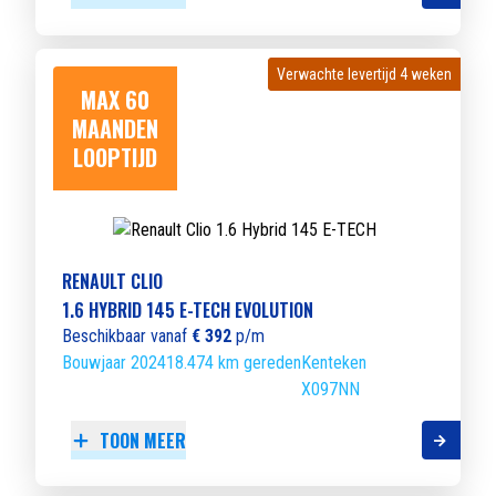
Verwachte levertijd 4 weken
Verwachte levertijd 4 weken
MAX 60
MAANDEN
LOOPTIJD
RENAULT CLIO
1.6 HYBRID 145 E-TECH EVOLUTION
Beschikbaar vanaf
€ 392
p/m
Bouwjaar 2024
18.474 km gereden
Kenteken
X097NN
TOON MEER