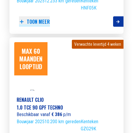
Bouwjaar 2025
12.233 km gereden
Kenteken
HNF05K
TOON MEER
Verwachte levertijd 4 weken
Verwachte levertijd 4 weken
MAX 60
MAANDEN
LOOPTIJD
RENAULT CLIO
1.0 TCE 90 GPF TECHNO
Beschikbaar vanaf
€ 386
p/m
Bouwjaar 2025
10.200 km gereden
Kenteken
GZG29K