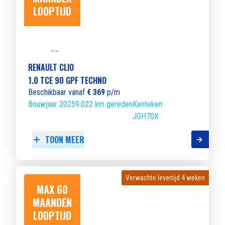
LOOPTIJD
RENAULT CLIO
1.0 TCE 90 GPF TECHNO
Beschikbaar vanaf
€ 369
p/m
Bouwjaar 2025
9.022 km gereden
Kenteken
JGH70X
TOON MEER
Verwachte levertijd 4 weken
Verwachte levertijd 4 weken
MAX 60
MAANDEN
LOOPTIJD