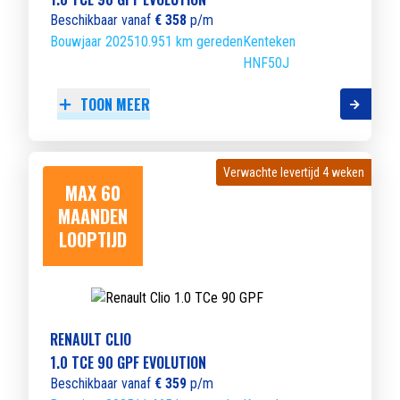
Beschikbaar vanaf
€ 358
p/m
Bouwjaar 2025
10.951 km gereden
Kenteken
HNF50J
TOON MEER
Verwachte levertijd 4 weken
Verwachte levertijd 4 weken
MAX 60
MAANDEN
LOOPTIJD
RENAULT CLIO
1.0 TCE 90 GPF EVOLUTION
Beschikbaar vanaf
€ 359
p/m