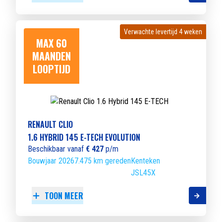
Verwachte levertijd 4 weken
Verwachte levertijd 4 weken
MAX 60
MAANDEN
LOOPTIJD
RENAULT CLIO
1.6 HYBRID 145 E-TECH EVOLUTION
Beschikbaar vanaf
€ 427
p/m
Bouwjaar 2026
7.475 km gereden
Kenteken
JSL45X
TOON MEER