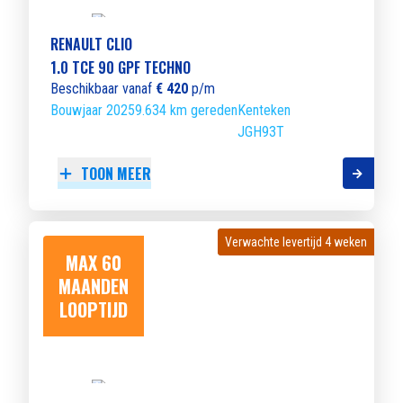
RENAULT CLIO
1.0 TCE 90 GPF TECHNO
Beschikbaar vanaf
€ 420
p/m
Bouwjaar 2025
9.634 km gereden
Kenteken
JGH93T
TOON MEER
Verwachte levertijd 4 weken
Verwachte levertijd 4 weken
MAX 60
MAANDEN
LOOPTIJD