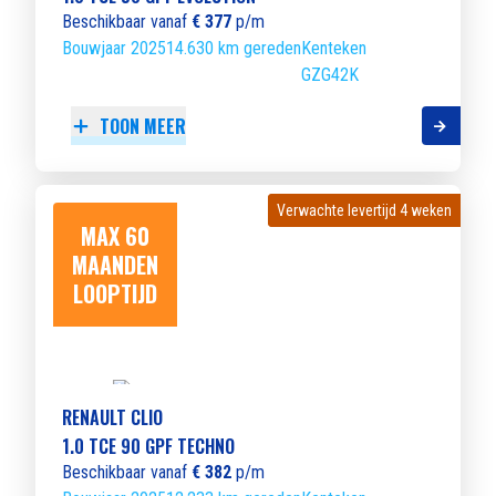
Beschikbaar vanaf
€ 377
p/m
Bouwjaar 2025
14.630 km gereden
Kenteken
GZG42K
TOON MEER
Verwachte levertijd 4 weken
Verwachte levertijd 4 weken
MAX 60
MAANDEN
LOOPTIJD
RENAULT CLIO
1.0 TCE 90 GPF TECHNO
Beschikbaar vanaf
€ 382
p/m