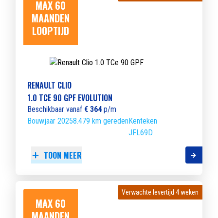
MAX 60
MAANDEN
LOOPTIJD
RENAULT CLIO
1.0 TCE 90 GPF EVOLUTION
Beschikbaar vanaf
€ 364
p/m
Bouwjaar 2025
8.479 km gereden
Kenteken
JFL69D
TOON MEER
Verwachte levertijd 4 weken
Verwachte levertijd 4 weken
MAX 60
MAANDEN