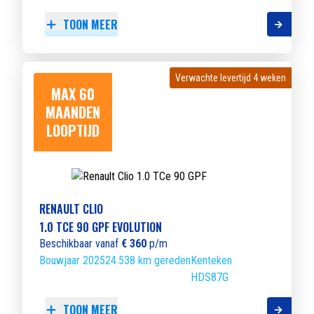
TOON MEER
Verwachte levertijd 4 weken
Verwachte levertijd 4 weken
MAX 60
MAANDEN
LOOPTIJD
RENAULT CLIO
1.0 TCE 90 GPF EVOLUTION
Beschikbaar vanaf
€ 360
p/m
Bouwjaar 2025
24.538 km gereden
Kenteken
HDS87G
TOON MEER