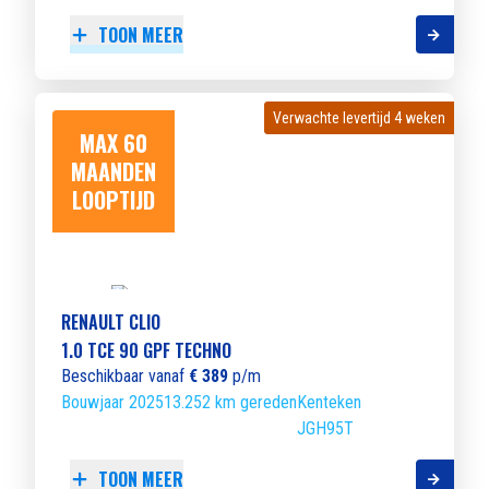
TOON MEER
Verwachte levertijd 4 weken
Verwachte levertijd 4 weken
MAX 60
MAANDEN
LOOPTIJD
RENAULT CLIO
1.0 TCE 90 GPF TECHNO
Beschikbaar vanaf
€ 389
p/m
Bouwjaar 2025
13.252 km gereden
Kenteken
JGH95T
TOON MEER