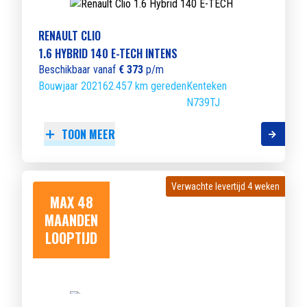
RENAULT CLIO
1.6 HYBRID 140 E-TECH INTENS
Beschikbaar vanaf
€ 373
p/m
Bouwjaar 2021
62.457 km gereden
Kenteken
N739TJ
TOON MEER
Verwachte levertijd 4 weken
Verwachte levertijd 4 weken
MAX 48
MAANDEN
LOOPTIJD