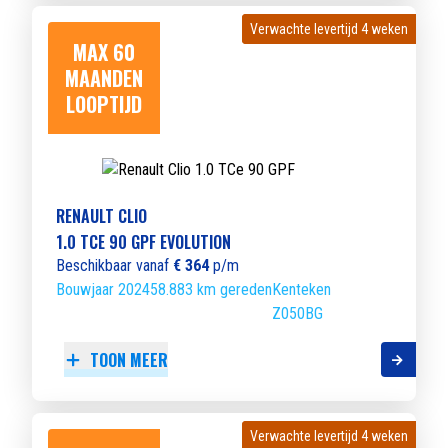
Verwachte levertijd 4 weken
Verwachte levertijd 4 weken
MAX 60
MAANDEN
LOOPTIJD
RENAULT CLIO
1.0 TCE 90 GPF EVOLUTION
Beschikbaar vanaf
€ 364
p/m
Bouwjaar 2024
58.883 km gereden
Kenteken
Z050BG
TOON MEER
Verwachte levertijd 4 weken
Verwachte levertijd 4 weken