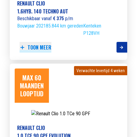
RENAULT CLIO
1.6HYB. 140 TECHNO AUT
Beschikbaar vanaf
€ 375
p/m
Bouwjaar 2021
85.844 km gereden
Kenteken
P128VH
TOON MEER
Verwachte levertijd 4 weken
Verwachte levertijd 4 weken
MAX 60
MAANDEN
LOOPTIJD
RENAULT CLIO
1.0 TCE 90 GPF EVOLUTION