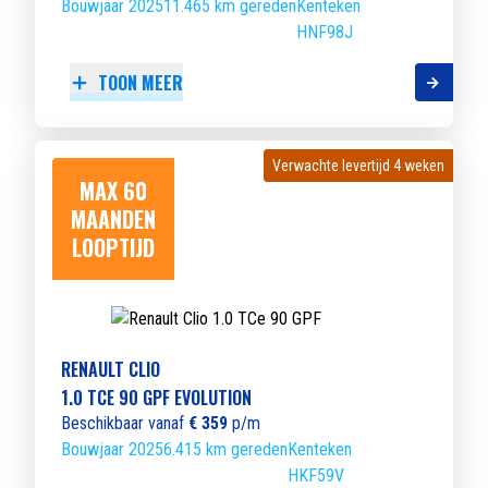
Bouwjaar 2025
11.465 km gereden
Kenteken
HNF98J
TOON MEER
Verwachte levertijd 4 weken
Verwachte levertijd 4 weken
MAX 60
MAANDEN
LOOPTIJD
RENAULT CLIO
1.0 TCE 90 GPF EVOLUTION
Beschikbaar vanaf
€ 359
p/m
Bouwjaar 2025
6.415 km gereden
Kenteken
HKF59V