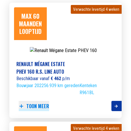
Verwachte levertijd 4 weken
Verwachte levertijd 4 weken
MAX 60
MAANDEN
LOOPTIJD
RENAULT MÉGANE ESTATE
PHEV 160 R.S. LINE AUTO
Beschikbaar vanaf
€ 462
p/m
Bouwjaar 2022
56.939 km gereden
Kenteken
R961BL
TOON MEER
Verwachte levertijd 4 weken
Verwachte levertijd 4 weken