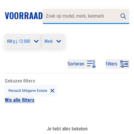
VOORRAAD
KM p.j. 12.000
Merk
Geen resultaten gevonden
Sorteren
Filters
Gekozen filters:
Renault Mégane Estate
Wis alle filters
Je hebt alles bekeken