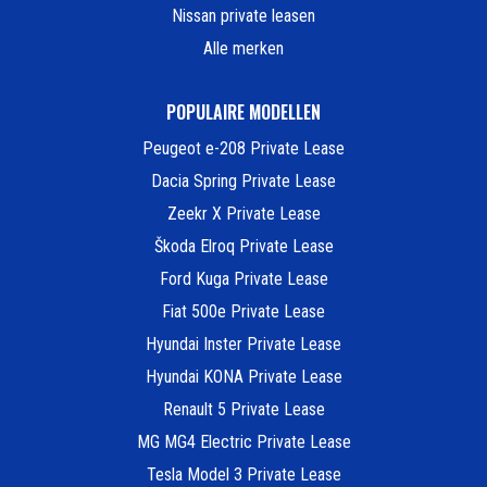
Nissan private leasen
Alle merken
POPULAIRE MODELLEN
Peugeot e-208 Private Lease
Dacia Spring Private Lease
Zeekr X Private Lease
Škoda Elroq Private Lease
Ford Kuga Private Lease
Fiat 500e Private Lease
Hyundai Inster Private Lease
Hyundai KONA Private Lease
Renault 5 Private Lease
MG MG4 Electric Private Lease
Tesla Model 3 Private Lease