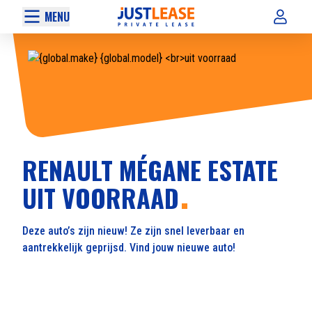
MENU
RENAULT MÉGANE ESTATE
UIT VOORRAAD
Deze auto’s zijn nieuw! Ze zijn snel leverbaar en
aantrekkelijk geprijsd. Vind jouw nieuwe auto!