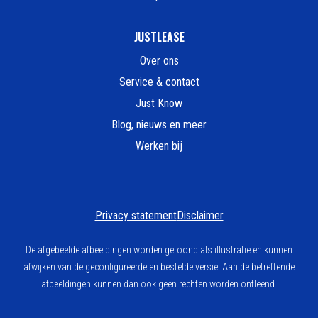
JUSTLEASE
Over ons
Service & contact
Just Know
Blog, nieuws en meer
Werken bij
Privacy statement
Disclaimer
De afgebeelde afbeeldingen worden getoond als illustratie en kunnen
afwijken van de geconfigureerde en bestelde versie. Aan de betreffende
afbeeldingen kunnen dan ook geen rechten worden ontleend.