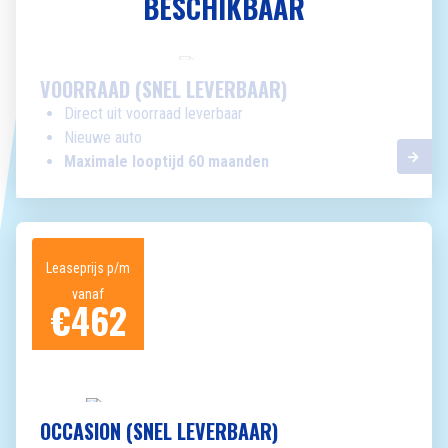
BESCHIKBAAR
VOORRAAD (SNEL LEVERBAAR)
Direct uit voorraad leverbaar
Nieuwe auto
Maximale looptijd 60 maanden
Leaseprijs p/m
vanaf
€
462
OCCASION (SNEL LEVERBAAR)