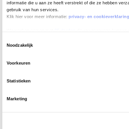
informatie die u aan ze heeft verstrekt of die ze hebben ver
gebruik van hun services.
Klik hier voor meer informatie:
privacy- en cookieverklarin
We werken samen met
25 derden
die uw gegevens kunnen 
Toestemmingsselectie
Noodzakelijk
Voorkeuren
Statistieken
Marketing