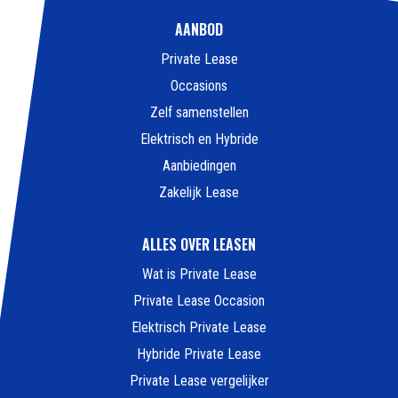
AANBOD
Private Lease
Occasions
Zelf samenstellen
Elektrisch en Hybride
Aanbiedingen
Zakelijk Lease
ALLES OVER LEASEN
Wat is Private Lease
Private Lease Occasion
Elektrisch Private Lease
Hybride Private Lease
Private Lease vergelijker