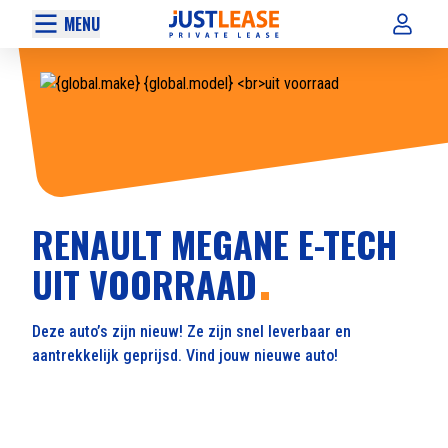
MENU
RENAULT MEGANE E-TECH
UIT VOORRAAD
Deze auto’s zijn nieuw! Ze zijn snel leverbaar en
aantrekkelijk geprijsd. Vind jouw nieuwe auto!