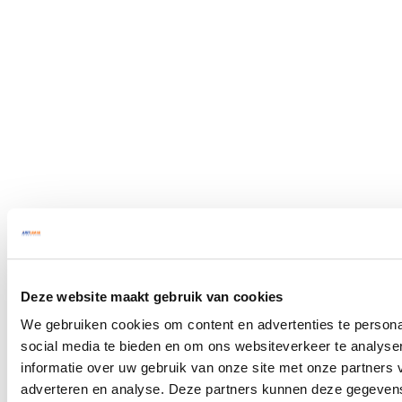
Deze website maakt gebruik van cookies
We gebruiken cookies om content en advertenties te persona
social media te bieden en om ons websiteverkeer te analyse
informatie over uw gebruik van onze site met onze partners 
adverteren en analyse. Deze partners kunnen deze gegeve