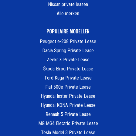
Nissan private leasen
Alle merken
POPULAIRE MODELLEN
Peugeot e-208 Private Lease
Dacia Spring Private Lease
Zeekr X Private Lease
Škoda Elroq Private Lease
Ford Kuga Private Lease
Fiat 500e Private Lease
Hyundai Inster Private Lease
Hyundai KONA Private Lease
Renault 5 Private Lease
MG MG4 Electric Private Lease
Tesla Model 3 Private Lease