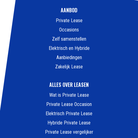
AANBOD
Private Lease
Occasions
Zelf samenstellen
Elektrisch en Hybride
Aanbiedingen
Zakelijk Lease
ALLES OVER LEASEN
Wat is Private Lease
Private Lease Occasion
Elektrisch Private Lease
Hybride Private Lease
Private Lease vergelijker