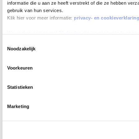
informatie die u aan ze heeft verstrekt of die ze hebben ver
gebruik van hun services.
Klik hier voor meer informatie:
privacy- en cookieverklarin
We werken samen met
25 derden
die uw gegevens kunnen 
Toestemmingsselectie
Noodzakelijk
Voorkeuren
Statistieken
Marketing