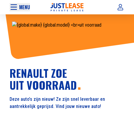
MENU
RENAULT ZOE
UIT VOORRAAD
Deze auto’s zijn nieuw! Ze zijn snel leverbaar en
aantrekkelijk geprijsd. Vind jouw nieuwe auto!