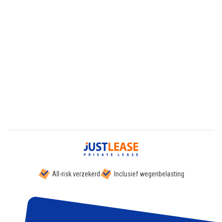
All-risk verzekerd
Inclusief wegenbelasting