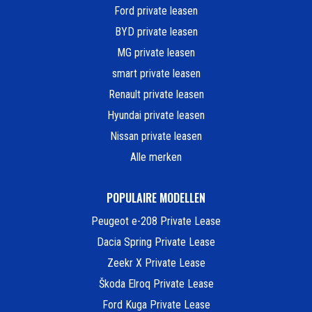
Ford private leasen
BYD private leasen
MG private leasen
smart private leasen
Renault private leasen
Hyundai private leasen
Nissan private leasen
Alle merken
POPULAIRE MODELLEN
Peugeot e-208 Private Lease
Dacia Spring Private Lease
Zeekr X Private Lease
Škoda Elroq Private Lease
Ford Kuga Private Lease