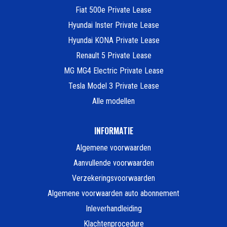
Fiat 500e Private Lease
Hyundai Inster Private Lease
Hyundai KONA Private Lease
Renault 5 Private Lease
MG MG4 Electric Private Lease
Tesla Model 3 Private Lease
Alle modellen
INFORMATIE
Algemene voorwaarden
Aanvullende voorwaarden
Verzekeringsvoorwaarden
Algemene voorwaarden auto abonnement
Inleverhandleiding
Klachtenprocedure