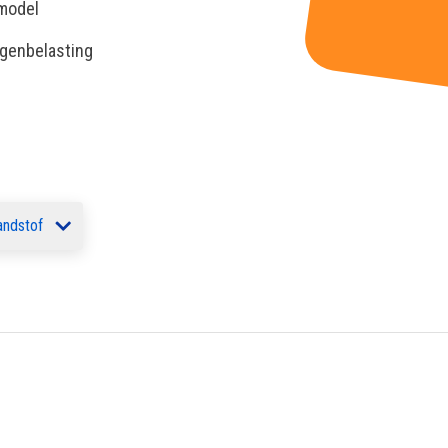
 model
egenbelasting
andstof