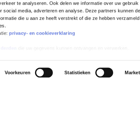
erkeer te analyseren. Ook delen we informatie over uw gebruik
or social media, adverteren en analyse. Deze partners kunnen 
ormatie die u aan ze heeft verstrekt of die ze hebben verzameld
es.
atie:
privacy- en cookieverklaring
 derden
die uw gegevens kunnen ontvangen en verwerken.
Voorkeuren
Statistieken
Market
All-risk verzekerd
Inclusief wegenbelasting