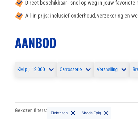
Direct beschikbaar- snel op weg in jouw favoriete
All-in prijs: inclusief onderhoud, verzekering en w
AANBOD
KM p.j. 12.000
Carrosserie
Versnelling
Br
Geen resultaten gevonden
Gekozen filters:
Elektrisch
Skoda Epiq