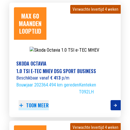
Verwachte levertijd 4 weken
Verwachte levertijd 4 weken
MAX 60
MAANDEN
LOOPTIJD
SKODA OCTAVIA
1.0 TSI E-TEC MHEV DSG SPORT BUSINESS
Beschikbaar vanaf
€ 413
p/m
Bouwjaar 2023
64.494 km gereden
Kenteken
T092LH
TOON MEER
Verwachte levertijd 4 weken
Verwachte levertijd 4 weken