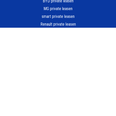
BYD private leasen
MG private leasen
smart private leasen
Renault private leasen
Hyundai private leasen
Nissan private leasen
Alle merken
POPULAIRE MODELLEN
Peugeot e-208 Private Lease
Dacia Spring Private Lease
Zeekr X Private Lease
Škoda Elroq Private Lease
Ford Kuga Private Lease
Fiat 500e Private Lease