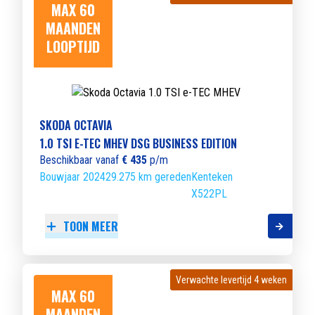
MAX 60
MAANDEN
LOOPTIJD
SKODA OCTAVIA
1.0 TSI E-TEC MHEV DSG BUSINESS EDITION
Beschikbaar vanaf
€ 435
p/m
Bouwjaar 2024
29.275 km gereden
Kenteken
X522PL
TOON MEER
Verwachte levertijd 4 weken
Verwachte levertijd 4 weken
MAX 60
MAANDEN