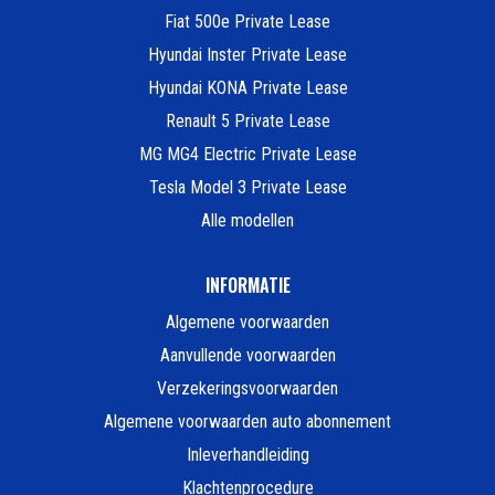
Fiat 500e Private Lease
Hyundai Inster Private Lease
Hyundai KONA Private Lease
Renault 5 Private Lease
MG MG4 Electric Private Lease
Tesla Model 3 Private Lease
Alle modellen
INFORMATIE
Algemene voorwaarden
Aanvullende voorwaarden
Verzekeringsvoorwaarden
Algemene voorwaarden auto abonnement
Inleverhandleiding
Klachtenprocedure