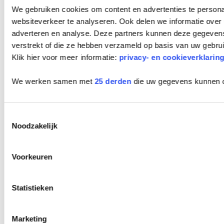
We gebruiken cookies om content en advertenties te persona
websiteverkeer te analyseren. Ook delen we informatie over 
adverteren en analyse. Deze partners kunnen deze gegevens
All-risk verzekerd
Inclusief wegenbelasting
verstrekt of die ze hebben verzameld op basis van uw gebru
Klik hier voor meer informatie:
privacy- en cookieverklarin
We werken samen met
25 derden
die uw gegevens kunnen 
AANBOD
Toestemmingsselectie
Private Lease
Noodzakelijk
Occasions
Zelf samenstellen
Voorkeuren
Elektrisch en Hybride
Aanbiedingen
Statistieken
Zakelijk Lease
Marketing