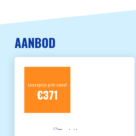
AANBOD
Leaseprijs p/m vanaf
€
371