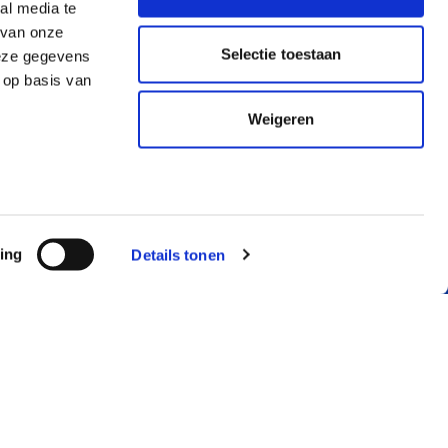
al media te
 van onze
Selectie toestaan
deze gegevens
 op basis van
Weigeren
ing
Details tonen
RMATIE
JUSTLEASE
mene voorwaarden
Over ons
llende voorwaarden
Service & contact
ekeringsvoorwaarden
Just Know
mene voorwaarden auto
Blog, nieuws en
nement
meer