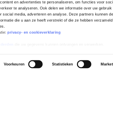
ontent en advertenties te personaliseren, om functies voor soci
erkeer te analyseren. Ook delen we informatie over uw gebruik
or social media, adverteren en analyse. Deze partners kunnen 
ormatie die u aan ze heeft verstrekt of die ze hebben verzameld
es.
All-risk verzekerd
Inclusief wegenbelasting
atie:
privacy- en cookieverklaring
 derden
die uw gegevens kunnen ontvangen en verwerken.
Voorkeuren
Statistieken
Market
EN
POPULAIRE MERKEN
POPULAIRE MODELLEN
INFO
e
Peugeot private
Peugeot e-208 Private Lease
Alge
leasen
sion
Dacia Spring Private Lease
Aanvu
Kia private leasen
Zeekr X Private Lease
Verz
Zeekr private leasen
Škoda Elroq Private Lease
Alge
se
Tesla private leasen
abon