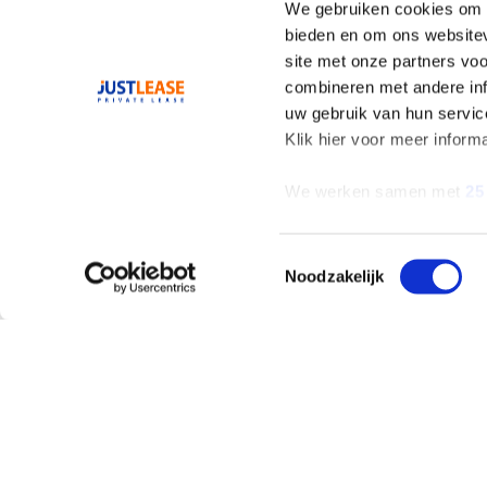
We gebruiken cookies om c
bieden en om ons websitev
site met onze partners vo
combineren met andere inf
uw gebruik van hun servic
Klik hier voor meer inform
We werken samen met
25
Toestemmingsselectie
Noodzakelijk
AANBOD
ALLES OVER LEAS
Private Lease
Wat is Private Leas
Occasions
Private Lease Occa
Zelf samenstellen
Elektrisch Private
Lease
Elektrisch en
Hybride
Hybride Private Lea