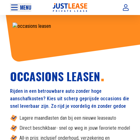
MENU
OCCASIONS LEASEN
Rijden in een betrouwbare auto zonder hoge
aanschafkosten? Kies uit scherp geprijsde occasions die
snel leverbaar zijn. Zo rijd je voordelig én zonder gedoe
Lagere maandlasten dan bij een nieuwe leaseauto
Direct beschikbaar- snel op weg in jouw favoriete model
All-in prijs: inclusief onderhoud, verzekering en