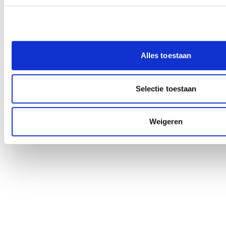
Alles toestaan
Selectie toestaan
Weigeren