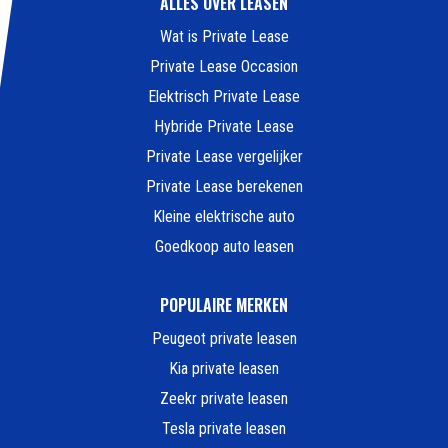
ALLES OVER LEASEN
Wat is Private Lease
Private Lease Occasion
Elektrisch Private Lease
Hybride Private Lease
Private Lease vergelijker
Private Lease berekenen
Kleine elektrische auto
Goedkoop auto leasen
POPULAIRE MERKEN
Peugeot private leasen
Kia private leasen
Zeekr private leasen
Tesla private leasen