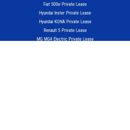
Fiat 500e Private Lease
Hyundai Inster Private Lease
Hyundai KONA Private Lease
Renault 5 Private Lease
MG MG4 Electric Private Lease
Tesla Model 3 Private Lease
Alle modellen
INFORMATIE
Algemene voorwaarden
Aanvullende voorwaarden
Verzekeringsvoorwaarden
Algemene voorwaarden auto abonnement
Inleverhandleiding
Klachtenprocedure