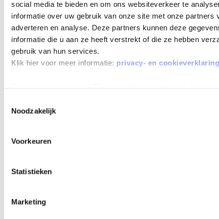
social media te bieden en om ons websiteverkeer te analyse
informatie over uw gebruik van onze site met onze partners 
adverteren en analyse. Deze partners kunnen deze gegeve
informatie die u aan ze heeft verstrekt of die ze hebben ver
gebruik van hun services.
Klik hier voor meer informatie:
privacy- en cookieverklarin
We werken samen met
25 derden
die uw gegevens kunnen 
Toestemmingsselectie
Noodzakelijk
Voorkeuren
Statistieken
Marketing