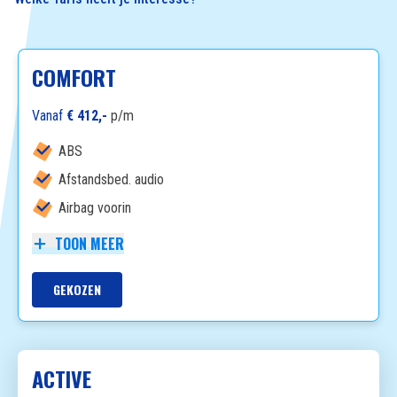
COMFORT
Vanaf
€ 412,-
p/m
ABS
Afstandsbed. audio
Airbag voorin
TOON MEER
GEKOZEN
ACTIVE