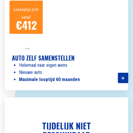
Leaseprijs p/m
vanaf
€
412
AUTO ZELF SAMENSTELLEN
Helemaal naar eigen wens
Nieuwe auto
Maximale looptijd 60 maanden
TIJDELIJK NIET