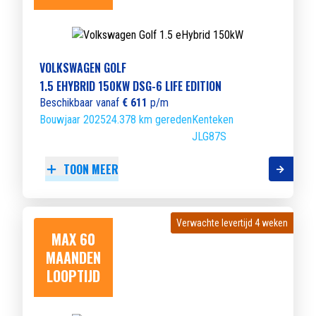
VOLKSWAGEN GOLF
1.5 EHYBRID 150KW DSG-6 LIFE EDITION
Beschikbaar vanaf
€ 611
p/m
Bouwjaar 2025
24.378 km gereden
Kenteken
JLG87S
TOON MEER
Verwachte levertijd 4 weken
Verwachte levertijd 4 weken
MAX 60
MAANDEN
LOOPTIJD