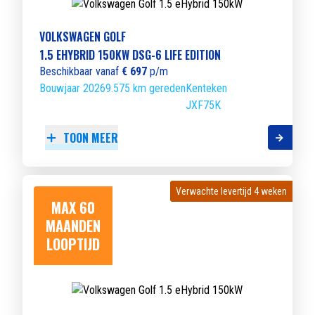
VOLKSWAGEN GOLF
1.5 EHYBRID 150KW DSG-6 LIFE EDITION
Beschikbaar vanaf
€ 697
p/m
Bouwjaar 2026
9.575 km gereden
Kenteken
JXF75K
TOON MEER
Verwachte levertijd 4 weken
Verwachte levertijd 4 weken
MAX 60
MAANDEN
LOOPTIJD