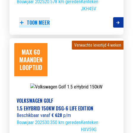
Bouwjaar 2025
20.578 km gereden
Kenteken
JKH45V
TOON MEER
Verwachte levertijd 4 weken
Verwachte levertijd 4 weken
MAX 60
MAANDEN
LOOPTIJD
VOLKSWAGEN GOLF
1.5 EHYBRID 150KW DSG-6 LIFE EDITION
Beschikbaar vanaf
€ 628
p/m
Bouwjaar 2025
30.350 km gereden
Kenteken
HXV59G