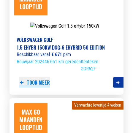
LOOPTIJD
VOLKSWAGEN GOLF
1.5 EHYBR 150KW DSG-6 EHYBRID 50 EDITION
Beschikbaar vanaf
€ 671
p/m
Bouwjaar 2024
46.661 km gereden
Kenteken
GGR62F
TOON MEER
Verwachte levertijd 4 weken
Verwachte levertijd 4 weken
MAX 60
MAANDEN
LOOPTIJD