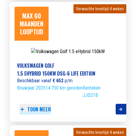
Verwachte levertijd 4 weken
Verwachte levertijd 4 weken
MAX 60
MAANDEN
LOOPTIJD
VOLKSWAGEN GOLF
1.5 EHYBRID 150KW DSG-6 LIFE EDITION
Beschikbaar vanaf
€ 652
p/m
Bouwjaar 2025
14.750 km gereden
Kenteken
JJD21B
TOON MEER
Verwachte levertijd 4 weken
Verwachte levertijd 4 weken