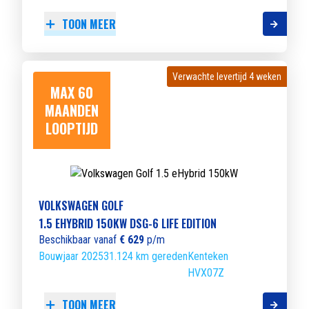
TOON MEER
Verwachte levertijd 4 weken
Verwachte levertijd 4 weken
MAX 60
MAANDEN
LOOPTIJD
VOLKSWAGEN GOLF
1.5 EHYBRID 150KW DSG-6 LIFE EDITION
Beschikbaar vanaf
€ 629
p/m
Bouwjaar 2025
31.124 km gereden
Kenteken
HVX07Z
TOON MEER