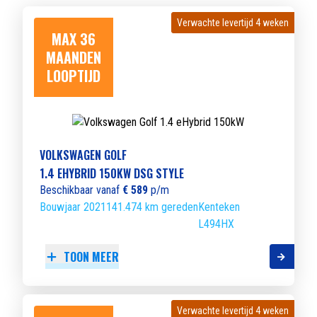
Verwachte levertijd 4 weken
Verwachte levertijd 4 weken
MAX 36
MAANDEN
LOOPTIJD
VOLKSWAGEN GOLF
1.4 EHYBRID 150KW DSG STYLE
Beschikbaar vanaf
€ 589
p/m
Bouwjaar 2021
141.474 km gereden
Kenteken
L494HX
TOON MEER
Verwachte levertijd 4 weken
Verwachte levertijd 4 weken