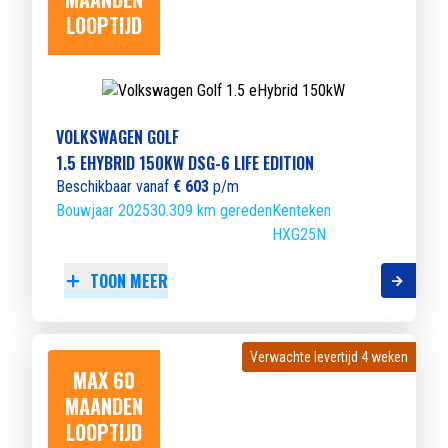
LOOPTIJD
VOLKSWAGEN GOLF
1.5 EHYBRID 150KW DSG-6 LIFE EDITION
Beschikbaar vanaf
€ 603
p/m
Bouwjaar 2025
30.309 km gereden
Kenteken
HXG25N
TOON MEER
Verwachte levertijd 4 weken
Verwachte levertijd 4 weken
MAX 60
MAANDEN
LOOPTIJD