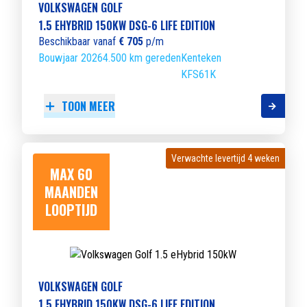
VOLKSWAGEN GOLF
1.5 EHYBRID 150KW DSG-6 LIFE EDITION
Beschikbaar vanaf
€ 705
p/m
Bouwjaar 2026
4.500 km gereden
Kenteken
KFS61K
TOON MEER
Verwachte levertijd 4 weken
Verwachte levertijd 4 weken
MAX 60
MAANDEN
LOOPTIJD
VOLKSWAGEN GOLF
1.5 EHYBRID 150KW DSG-6 LIFE EDITION