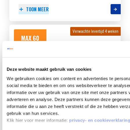
TOON MEER
Verwachte levertijd 4 weken
Verwachte levertijd 4 weken
MAX 60
MAANDEN
LOOPTIJD
Deze website maakt gebruik van cookies
We gebruiken cookies om content en advertenties te persona
VOLKSWAGEN GOLF
social media te bieden en om ons websiteverkeer te analyse
1.5 EHYBRID 150KW DSG-6 LIFE EDITION
informatie over uw gebruik van onze site met onze partners 
adverteren en analyse. Deze partners kunnen deze gegeve
Beschikbaar vanaf
€ 718
p/m
informatie die u aan ze heeft verstrekt of die ze hebben ver
Bouwjaar 2026
3.507 km gereden
Kenteken
gebruik van hun services.
KKF77K
Klik hier voor meer informatie:
privacy- en cookieverklarin
TOON MEER