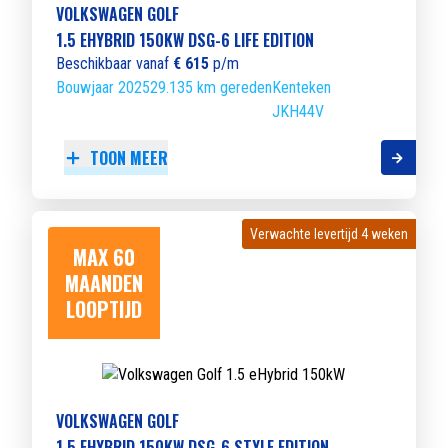
VOLKSWAGEN GOLF
1.5 EHYBRID 150KW DSG-6 LIFE EDITION
Beschikbaar vanaf
€ 615
p/m
Bouwjaar 2025
29.135 km gereden
Kenteken
JKH44V
TOON MEER
Verwachte levertijd 4 weken
Verwachte levertijd 4 weken
MAX 60
MAANDEN
LOOPTIJD
VOLKSWAGEN GOLF
1.5 EHYBRID 150KW DSG-6 STYLE EDITION