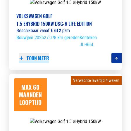
VOLKSWAGEN GOLF
1.5 EHYBRID 150KW DSG-6 LIFE EDITION
Beschikbaar vanaf
€ 612
p/m
Bouwjaar 2025
27.078 km gereden
Kenteken
JLH66L
TOON MEER
Verwachte levertijd 4 weken
Verwachte levertijd 4 weken
MAX 60
MAANDEN
LOOPTIJD