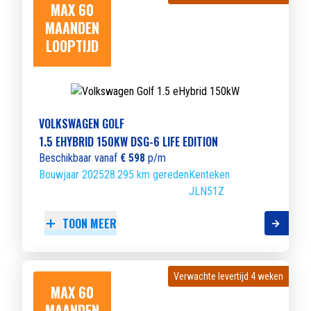
MAX 60
MAANDEN
LOOPTIJD
VOLKSWAGEN GOLF
1.5 EHYBRID 150KW DSG-6 LIFE EDITION
Beschikbaar vanaf
€ 598
p/m
Bouwjaar 2025
28.295 km gereden
Kenteken
JLN51Z
TOON MEER
Verwachte levertijd 4 weken
Verwachte levertijd 4 weken
MAX 60
MAANDEN