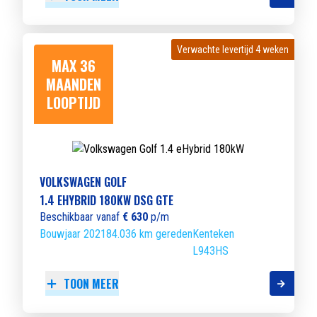
Verwachte levertijd 4 weken
Verwachte levertijd 4 weken
MAX 36
MAANDEN
LOOPTIJD
VOLKSWAGEN GOLF
1.4 EHYBRID 180KW DSG GTE
Beschikbaar vanaf
€ 630
p/m
Bouwjaar 2021
84.036 km gereden
Kenteken
L943HS
TOON MEER