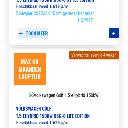
Beschikbaar vanaf
€ 618
p/m
Bouwjaar 2025
25.045 km gereden
Kenteken
HSP99F
TOON MEER
Verwachte levertijd 4 weken
Verwachte levertijd 4 weken
MAX 60
MAANDEN
LOOPTIJD
VOLKSWAGEN GOLF
1.5 EHYBRID 150KW DSG-6 LIFE EDITION
Beschikbaar vanaf
€ 624
p/m