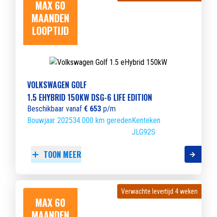
MAX 60
MAANDEN
LOOPTIJD
VOLKSWAGEN GOLF
1.5 EHYBRID 150KW DSG-6 LIFE EDITION
Beschikbaar vanaf
€ 653
p/m
Bouwjaar 2025
34.000 km gereden
Kenteken
JLG92S
TOON MEER
Verwachte levertijd 4 weken
Verwachte levertijd 4 weken
MAX 60
MAANDEN