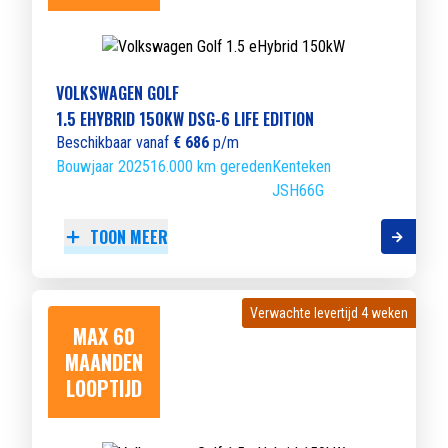
VOLKSWAGEN GOLF
1.5 EHYBRID 150KW DSG-6 LIFE EDITION
Beschikbaar vanaf
€ 686
p/m
Bouwjaar 2025
16.000 km gereden
Kenteken
JSH66G
TOON MEER
Verwachte levertijd 4 weken
Verwachte levertijd 4 weken
MAX 60
MAANDEN
LOOPTIJD