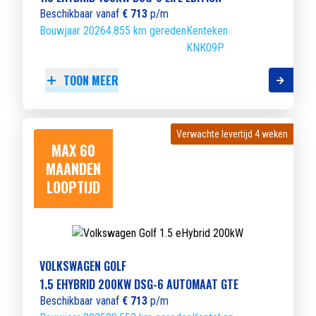
Beschikbaar vanaf
€ 713
p/m
Bouwjaar 2026
4.855 km gereden
Kenteken
KNK09P
TOON MEER
Verwachte levertijd 4 weken
Verwachte levertijd 4 weken
MAX 60
MAANDEN
LOOPTIJD
VOLKSWAGEN GOLF
1.5 EHYBRID 200KW DSG-6 AUTOMAAT GTE
Beschikbaar vanaf
€ 713
p/m