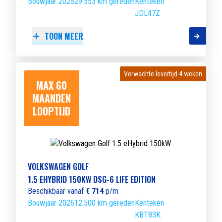
Bouwjaar 2025
29.553 km gereden
Kenteken
JDL47Z
TOON MEER
Verwachte levertijd 4 weken
Verwachte levertijd 4 weken
MAX 60
MAANDEN
LOOPTIJD
VOLKSWAGEN GOLF
1.5 EHYBRID 150KW DSG-6 LIFE EDITION
Beschikbaar vanaf
€ 714
p/m
Bouwjaar 2026
12.500 km gereden
Kenteken
KBT83K